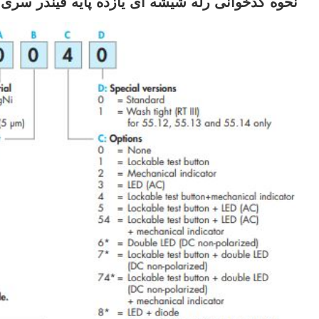
نحوه کدخوانی رله شیشه ای یازده پایه فیندر سری 55.33