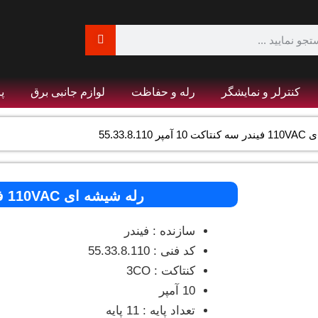
کنترلر و نمایشگر
رله و حفاظت
لوازم جانبی برق
پ
55.33.8.1
رله شیشه ای 110VAC فیندر سه کنتاکت 10 آمپر 55.33.8.110
سازنده : فیندر
کد فنی : 55.33.8.110
کنتاکت : 3CO
10 آمپر
تعداد پایه : 11 پایه