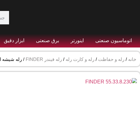
اتوماسیون صنعتی
اینورتر
برق صنعتی
ابزار دقیق
خانه
/
رله و حفاظت
/
رله و کارت رله
/
رله فیندر FINDER
/ رله شیشه ای 110VAC فیندر سه کنتاکت 10 آمپر 10