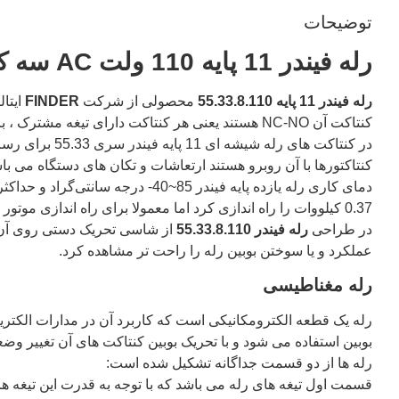
توضیحات
رله
فیندر 11 پایه
110 ولت AC سه کنتاکت FINDER 55.33.8.110
رله
فیندر
11 پایه 55.33.8.110
محصولی از شرکت
FINDER
کنتاکت آن NC-NO هستند یعنی هر کنتاکت دارای تیغه مشترک ، باز و بسته است که با اتصال سیم ها به زیر پیج های این سوکت از رله استفاده میکنیم .
در کنتاکت های
کنتاکتورها با آن روبرو هستند ارتعاشات و تکان های دستگاه می ب
0.37 کیلووات را راه اندازی کرد اما معمولا برای راه اندازی موتور از کنتاکتورها استفاده می شود.
در طراحی
رله
فیندر
55.33.8.110
عملکرد و یا سوختن بوبین رله را راحت تر مشاهده کرد.
رله مغناطیسی
رله یک قطعه الکترومکانیکی است که کاربرد آن در مدارات الکتری
بوبین استفاده می شود و با تحریک بوبین کنتاکت های آن تغییر وضع
رله ها از دو قسمت جداگانه تشکیل شده است:
قسمت اول تیغه های رله می باشد که با توجه به قدرت این تیغه ها 