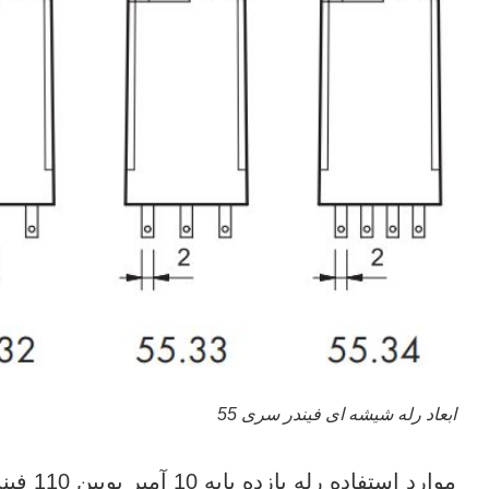
ابعاد رله شیشه ای فیندر سری 55
موارد استفاده رله یازده پایه 10 آمپر بوبین 110 فیندر