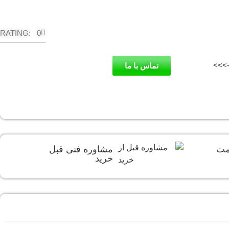
RATING: 0
->>>
تماس با ما
یمت
مشاوره فنی قبل
خرید