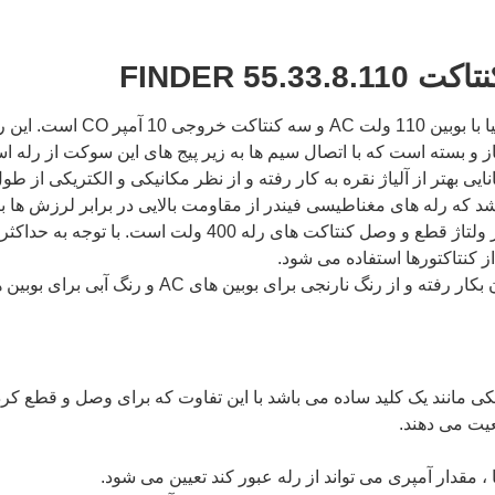
 رله شیشه ای 11 پایه فیندر سری 55.33 برای رسانایی بهتر از آلیاژ نقره به کار رفته و از نظر مک
اشد که رله های مغناطیسی فیندر از مقاومت بالایی در برابر لرزش ها 
دمای کاری رله یازده پایه فیندر 85~40- درجه سانتی‌گراد و حداک
کی مانند یک کلید ساده می باشد با این تفاوت که برای وصل و قطع ک
یت می ­دهند.
، مقدار آمپری می تواند از رله عبور کند تعیین می شود.