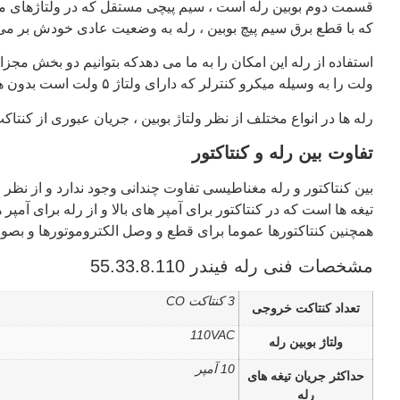
قسمت دوم بوبین رله است ، سیم پیچی مستقل که در ولتاژهای مخت
که با قطع برق سیم پیچ بوبین ، رله به وضعیت عادی خودش بر می
ولت را به وسیله میکرو کنترلر که دارای ولتاژ ۵ ولت است بدون هرگونه اتصال فیزیکی بین آنها راه اندازی کنیم.
رله ها در انواع مختلف از نظر ولتاژ بوبین ، جریان عبوری از کنتا
تفاوت بین رله و کنتاکتور
بین کنتاکتور و رله مغناطیسی تفاوت چندانی وجود ندارد و از نظر م
تیغه ها است که در کنتاکتور برای آمپر های بالا و از رله برای آمپر
همچنین کنتاکتورها عموما برای قطع و وصل الکتروموتورها و ب
مشخصات فنی رله فیندر 55.33.8.110
3 کنتاکت CO
تعداد کنتاکت خروجی
110VAC
ولتاژ بوبین رله
10 آمپر
حداکثر جریان تیغه های
رله