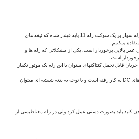
ایتالیا با بوبین 110 ولت AC و سه کنتاکت خروجی 10 آمپر CO است. این رله سوار بر یک سوکت رله 11 پایه فیندر شده که تیغه های
انیکی و الکتریکی از طول عمر بالایی برخوردار است. یکی از مشکلاتی که رله ها و
برخوردار است .
ثر ولتاژ قطع و وصل کنتاکت های رله 400 ولت است. با توجه به حداکثر جریان قابل تحمل کنتاکتهای میتوان با این رله یک موتور تکفاز
از شاسی تحریک دستی روی آن بکار رفته و از رنگ نارنجی برای بوبین های AC و رنگ آبی برای بوبین های DC به کار رفته است و با توجه به بدنه شیشه ای میتوان
ردن کلید باید بصورت دستی عمل کرد ولی در رله مغناطیسی از