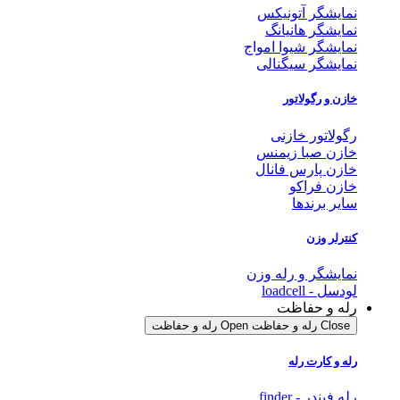
نمایشگر آتونیکس
نمایشگر هانیانگ
نمایشگر شیوا امواج
نمایشگر سیگنالی
خازن و رگولاتور
رگولاتور خازنی
خازن صبا زیمنس
خازن پارس فانال
خازن فراکو
سایر برندها
کنترلر وزن
نمایشگر و رله وزن
لودسل - loadcell
رله و حفاظت
Close رله و حفاظت
Open رله و حفاظت
رله و کارت رله
رله فیندر - finder