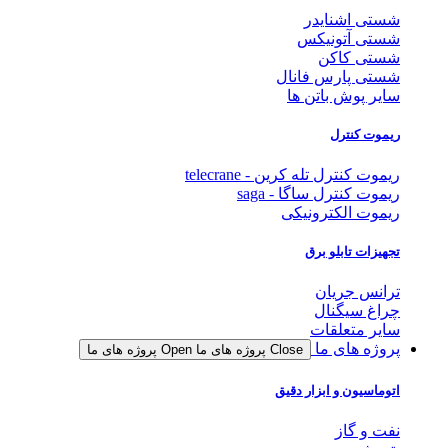
شستی اشنایدر
شستی آتونیکس
شستی کاکن
شستی پارس فانال
سایر پوش باتن ها
ریموت کنترل
ریموت کنترل تله کرین - telecrane
ریموت کنترل ساگا - saga
ریموت الکترونیکی
تجهیزات تابلو برق
ترانس جریان
چراغ سیگنال
سایر متعلقات
پروژه های ما
Close پروژه های ما
Open پروژه های ما
اتوماسیون و ابزار دقیق
نفت و گاز