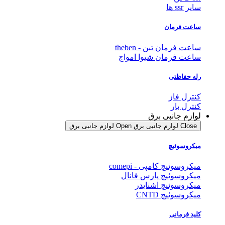
سایر ssr ها
ساعت فرمان
ساعت فرمان تبن - theben
ساعت فرمان شیوا امواج
رله حفاظتی
کنترل فاز
کنترل بار
لوازم جانبی برق
Close لوازم جانبی برق
Open لوازم جانبی برق
میکروسوئیچ
میکروسوئیچ کامپی - comepi
میکروسوئیچ پارس فانال
میکروسوئیچ اشنایدر
میکروسوئیچ CNTD
کلید فرمانی