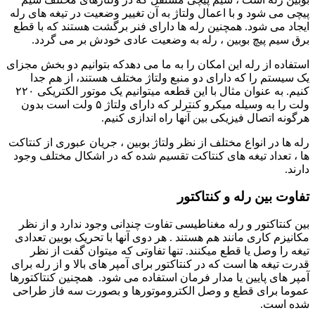
پیچی می شود و با اعمال ولتاژ به آن تغییر وضعیت در تیغه های رله
ایجاد می شود. همچنین رله ها دارای فنر برگشت هستند که با قطع
برق سیم پیچ بوبین ، رله به وضعیت عادی خودش بر می گردد.
استفاده از رله این امکان را به ما می دهدکه بتوانیم دو بخش مجزای
یک سیستم را که دارای دو منبع ولتاژ مختلف هستند، از هم جدا
کنیم. به عنوان مثال با این قطعه میتوانیم یک موتور الکتریکی ۲۲۰
ولت را به وسیله میکرو کنترلر که دارای ولتاژ ۵ ولت است بدون
هرگونه اتصال فیزیکی بین آنها راه اندازی کنیم.
رله ها در انواع مختلف از نظر ولتاژ بوبین ، جریان عبوری از کنتاکت
ها ، تعداد تیغه های کنتاکت تقسیم شده که در اشکال مختلف وجود
دارند.
تفاوت بین رله و کنتاکتور
بین کنتاکتور و رله مغناطیسی تفاوت چندانی وجود ندارد و از نظر
مکانیزم کاری مانند هم هستند . هر دوی آنها با تحریک بوبین تعدادی
تیغه را وصل یا قطع میکنند. تنها تفاوتی که میتوان گفت از نظر
قدرت تیغه ها است که در کنتاکتور برای آمپر های بالا و از رله برای
آمپر های پایین یا مدار فرمان استفاده می شود. همچنین کنتاکتورها
عموما برای قطع و وصل الکتروموتورها و بصورت سه فاز طراحی
شده است.