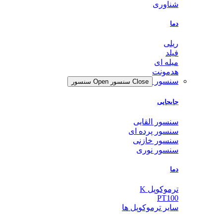
شناوری
دما
ریلی
فیلد
میله ای
هدمونت
سنسور
Close سنسور
Open سنسور
جابجایی
سنسور القایی
سنسور پرده ای
سنسور خازنی
سنسور نوری
دما
ترموکوپل K
PT100
سایر ترموکوپل ها