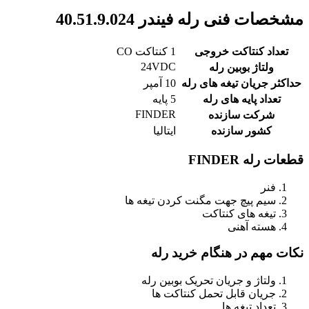
مشخصات فنی رله فیندر 40.51.9.024
تعداد کنتاکت خروجی
1 کنتاکت CO
24VDC
ولتاژ بوبین رله
حداکثر جریان تیغه های رله
10 آمپر
تعداد پایه های رله
5 پایه
FINDER
شرکت سازنده
کشور سازنده
ایتالیا
قطعات رله FINDER
فنر
سیم پیچ جهت مگنت کردن تیغه ها
تیغه های کنتاکت
هسته آهنی
نکات مهم در هنگام خرید رله
ولتاژ و جریان تحریک بوبین رله
جریان قابل تحمل کنتاکت ها
تعداد تیغه ها