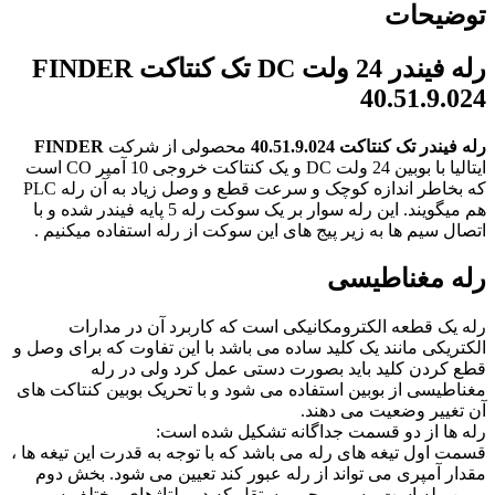
توضیحات
رله
فیندر
24 ولت DC تک کنتاکت FINDER
40.51.9.024
رله
فیندر
تک کنتاکت 40.51.9.024
محصولی از شرکت
FINDER
ایتالیا با بوبین 24 ولت DC و یک کنتاکت خروجی 10 آمپر CO است
که بخاطر اندازه کوچک و سرعت قطع و وصل زیاد به آن رله PLC
هم میگویند. این رله سوار بر یک سوکت رله 5 پایه فیندر شده و با
اتصال سیم ها به زیر پیج های این سوکت از رله استفاده میکنیم .
رله مغناطیسی
رله یک قطعه الکترومکانیکی است که کاربرد آن در مدارات
الکتریکی مانند یک کلید ساده می باشد با این تفاوت که برای وصل و
قطع کردن کلید باید بصورت دستی عمل کرد ولی در رله
مغناطیسی از بوبین استفاده می شود و با تحریک بوبین کنتاکت های
آن تغییر وضعیت می ­دهند.
رله ها از دو قسمت جداگانه تشکیل شده است:
قسمت اول تیغه های رله می باشد که با توجه به قدرت این تیغه ها ،
مقدار آمپری می تواند از رله عبور کند تعیین می شود. بخش دوم
بوبین رله است ، سیم پیچی مستقل که در ولتاژهای مختلف سیم