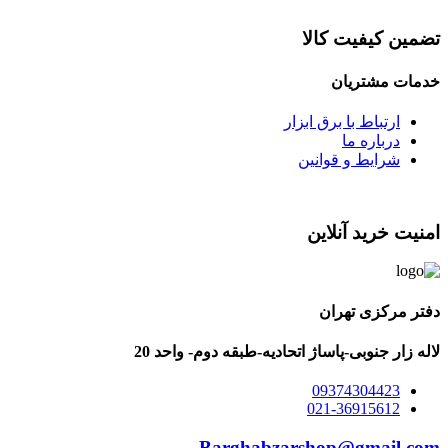
تضمین کیفیت کالا
خدمات مشتریان
ارتباط با برق ابزار
درباره ما
شرایط و قوانین
امنیت خرید آنلاین
دفتر مرکزی تهران
لاله زار جنوبی-پاساژ اتحادیه-طبقه دوم- واحد 20
09374304423
021-36915612
Barghabzarshop@gmail.com