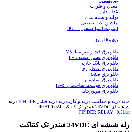
پتروشیمی
معدن و فلزات
غذا و دارو
تولید و بسته بندی
ماشین آلات صنعتی
اینترنت اشیا صنعتی - IIOT
برق و تابلو برق
تابلو برق فشار متوسط MV
تابلو برق فشار ضعیف LV
تابلو برق بانک خازنی
تابلو برق اضطراری
تابلو برق صنعتی
تابلو برق آسانسور
تابلو برق هوشمند ساختمان BMS
تابلو برق موتورخانه
خانه
/
رله و حفاظت
/
رله و کارت رله
/
رله فیندر FINDER
/ رله
شیشه ای 24VDC فیندر تک کنتاکت 40.51.9.024
رله شیشه ای 24VDC فیندر تک کنتاکت