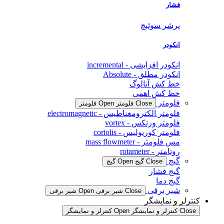
فشار
پرشر سوئیچ
انکودر
انکودر افزایشی - incremental
انکودر مطلق - Absolute
خط کش آنالوگ
خط کش اهمی
فلومتر
Close فلومتر
Open فلومتر
فلومتر الکترومغناطیس - electromagnetic
فلومتر ورتکس - vortex
فلومتر کوریولیس - coriolis
مس فلومتر - mass flowmeter
روتامتر - rotameter
گیج
Close گیج
Open گیج
گیج فشار
گیج دما
شیر برقی
Close شیر برقی
Open شیر برقی
کنترلر و نمایشگر
Close کنترلر و نمایشگر
Open کنترلر و نمایشگر