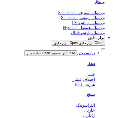
بی متال
بی متال اشنایدر - Schneider
بی متال زیمنس - Siemens
بی متال ال اس- LS
بی متال هیوندا - Hyundai
بی متال پارس فانال
ابزار دقیق
Close ابزار دقیق
Open ابزار دقیق
ترانسمیتر
Close ترانسمیتر
Open ترانسمیتر
فشار
قلمی
اختلاف فشار
هارت - Hart
سطح
التراسونیک
خازنی
راداری