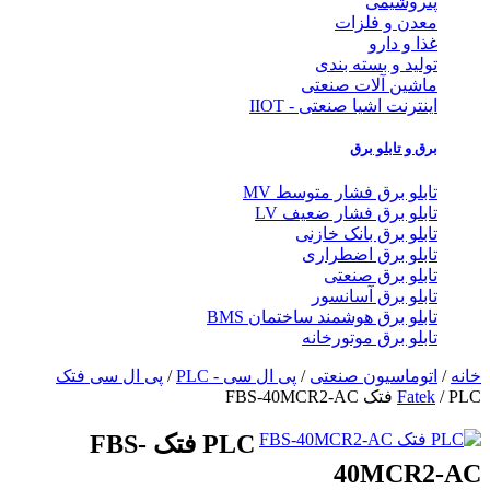
روشیمی
دن و فلزات
ا و دارو
لید و بسته بندی
شین آلات صنعتی
نترنت اشیا صنعتی - IIOT
ق و تابلو برق
بلو برق فشار متوسط MV
بلو برق فشار ضعیف LV
بلو برق بانک خازنی
بلو برق اضطراری
بلو برق صنعتی
بلو برق آسانسور
بلو برق هوشمند ساختمان BMS
بلو برق موتورخانه
وماسیون صنعتی
/
پی ال سی - PLC
/
پی ال سی فتک
Fat
PLC فتک FBS-
40MCR