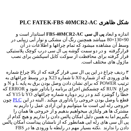
اهری
PLC FATEK-FBS 40MCR2-AC
ابعاد
پی ال سی
FBS-40MCR2-AC
استاندار است و
80 میباشد همچنین رنگ آن مشکی و نوار آبی زیبایی در
مشاهده میشود که تمام چراغها و اطلاعات در آن
ته و در دو سمت گوشه پی ال سی درب کوچک پلاستیکی
فته برای محافظت از سوکت کابل اسپکشن برای نصب
ای مختلف است.
 چراغ در این پی ال سی قرار گرفته که از بالا چراغ شماره
دی که از شماره
X0
تا شماره
X23‌
و در وسط چراغهای به
POWE
که برای نشان دادن وصل بودن برق به پایه
L
و
N
و
RU
که چشمکش اجرای برنامه را یاداور شود و
ERROR
که
گوشزد کند و در زیر دوباره شماره چراغهای
YO
تا
Y15
که
صل بودن خروجی را یاداوری میکند . البته در این
PLC
چون
ه ایی است ما میتوانیم و این آزادی عمل را داریم به
ا هر ولتاژی میخواهیم بدهیم و از خروجی ها همان را
ما به همین دلیل امکان پالس دادن را نداریم و هیچ کدام از
ی های رله ایی همانطور که از نامشان پیداست امکان پالس
ندارند .نکته بسیار مهم در رابطه با ورودی ها در
FBS