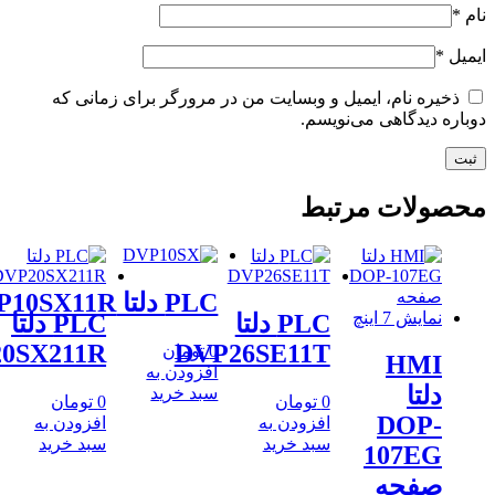
ه نام، ایمیل و وبسایت من در مرورگر برای زمانی که
یدگاهی می‌نویسم.
لات مرتبط
PLC دلتا DVP10SX11R
PLC دلتا
PLC دلتا
DVP20SX211R
DVP26SE11T
0
تومان
HM
افزودن به
تا
سبد خرید
0
تومان
0
تومان
DOP
افزودن به
افزودن به
سبد خرید
سبد خرید
107E
فحه