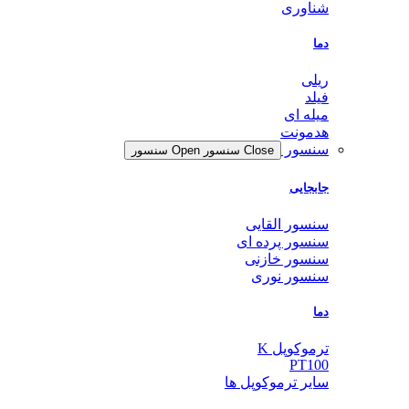
شناوری
دما
ریلی
فیلد
میله ای
هدمونت
سنسور
Close سنسور
Open سنسور
جابجایی
سنسور القایی
سنسور پرده ای
سنسور خازنی
سنسور نوری
دما
ترموکوپل K
PT100
سایر ترموکوپل ها