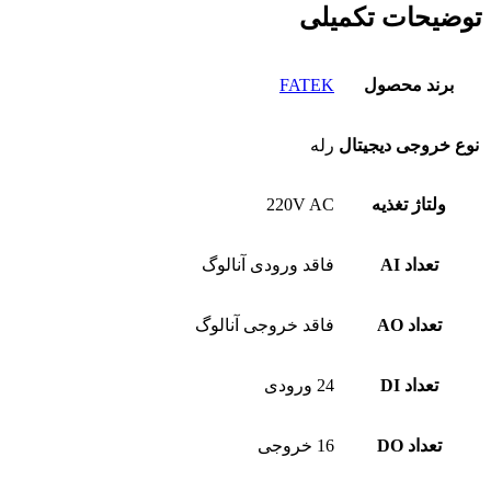
ات تکمیلی
د محصول
FATEK
جی دیجیتال
رله
اژ تغذیه
220V AC
اد AI
فاقد ورودی آنالوگ
اد AO
فاقد خروجی آنالوگ
اد DI
24 ورودی
اد DO
16 خروجی