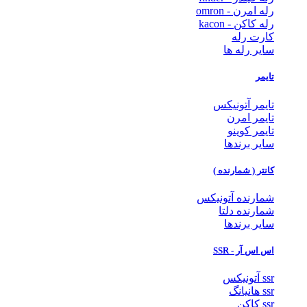
 امرن - omron
 کاکن - kacon
رت رله
یر رله ها
یمر
یمر آتونیکس
یمر امرن
یمر کوینو
یر برندها
نتر ( شمارنده )
ارنده آتونیکس
ارنده دلتا
یر برندها
اس آر - SSR
نیکس
یانگ
اکن