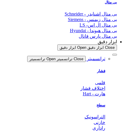
 متال
متال اشنایدر - Schneider
 متال زیمنس - Siemens
 متال ال اس- LS
متال هیوندا - Hyundai
 متال پارس فانال
زار دقیق
Clos ابزار دقیق
Open ابزار دقیق
ترانسمیتر
Close ترانسمیتر
Open ترانسمیتر
فشار
قلمی
اختلاف فشار
هارت - Hart
سطح
التراسونیک
خازنی
راداری