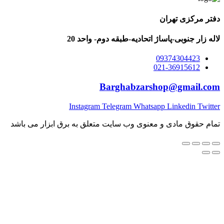
کزی تهران
 جنوبی-پاساژ اتحادیه-طبقه دوم- واحد 20
093743044
021-369156
Barghabzarshop@gmai
Instagram
Telegram
Whatsapp
Linkedi
وق مادی و معنوی وب سایت متعلق به برق ابزار می باشد