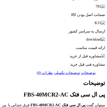
صل بودن کالا
ه سراسر کشور
یمت مناسب
فنی قبل خرید
ضیحات
توضیحات تکمیلی
نظرات (0)
حات
فتک FBS-40MCR2-AC
گفت
پی ال سی فتک
FBS-40MCR2-AC
فرق چندانی پا پی