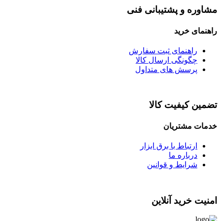
 و پشتیبانی فنی
 خرید
هنمای ثبت سفارش
ونگی ارسال کالا
سش های متداول
کیفیت کالا
مشتریان
تباط با برق ابزار
باره ما
ایط و قوانین
رید آنلاین