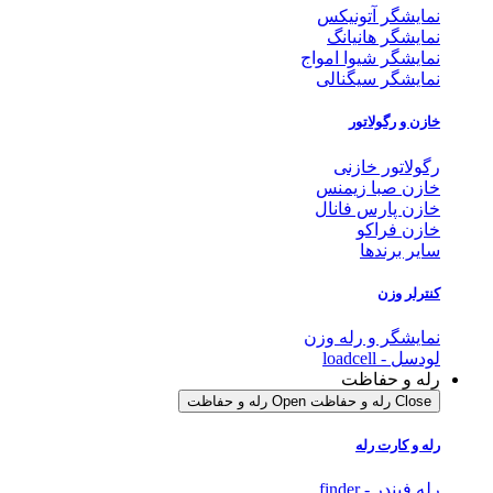
ایشگر آتونیکس
ایشگر هانیانگ
ایشگر شیوا امواج
ایشگر سیگنالی
زن و رگولاتور
ولاتور خازنی
زن صبا زیمنس
زن پارس فانال
زن فراکو
یر برندها
ترلر وزن
ایشگر و رله وزن
سل - loadcell
ه و حفاظت
Clo رله و حفاظت
Open رله و حفاظت
ه و کارت رله
 فیندر - finder