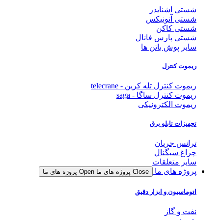
تی اشنایدر
تی آتونیکس
تی کاکن
تی پارس فانال
یر پوش باتن ها
موت کنترل
وت کنترل تله کرین - telecrane
موت کنترل ساگا - saga
موت الکترونیکی
هیزات تابلو برق
انس جریان
اغ سیگنال
یر متعلقات
وژه های ما
Close پروژه های ما
Open پروژه های ما
وماسیون و ابزار دقیق
ت و گاز