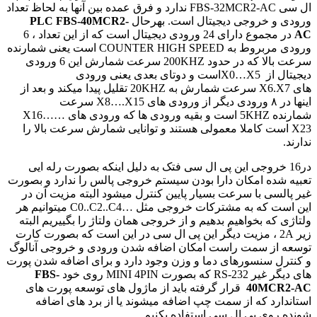
FBS-32MCR2-AC
ندارد و فرق عمده بین آنها به لحاظ تعداد
 خروجی دیجیتال است. بهرحال
PLC FBS-40MCR2-
در مجموع دارای 24 ورودی دیجیتال است که از این تعداد ، 6
ربروط به
HIGH SPEED
COUNTER
است یعنی شمارنده
لا که در حدود
200KHZ
سرعت شمارش این 6 ورودی
 از
X0…X5
‌است و دوتای بعدی یعنی ورودی
X6
سرعت شمارش به
20KHZ
تقلیل پیدا میکند و بعد از
X8….X15
سرعت
ه
5KHZ
است و بقیه ورودی ها که ورودی های
X16……
 کاملا معمولی هستند و توانایی شمارش سرعت بالا را
1 خروجی این پی ال سی فتک به دلیل اینکه بصورت رله ایی
ده امکان دارا بودن سیستم خروجی پالس را ندارد و بصورت
ی با سرعت بسیار پایین کنترل میشود البته مزیت آن در
 که به مشترکات خروجی مثل
C0..C2..C4…
میتوانیم هر
ه بخواهیم بدهیم و از خروجی همان ولتاژ را بگییریم البته
 مزیت دیگر این پی ال سی در این است که بصورت کارت
ز سمت راست امکان اضافه شدن ورودی و خروجی آنالوگ
 سنسورهای دما و وزن وجود دارد و برای اضافه شدن پورت
ر غیر
RS-232
که بصورت
MINI 4PIN
روی خود
FBS-
40MC
قرار گرفته باید از ماژول های توسعه پورت های
د که از سمت چپ اضافه میشوند یا از برد های اضافه
وی پی ال سی استفاده بکنیم.