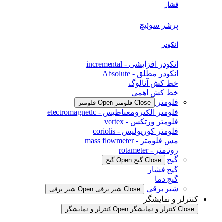
فشار
پرشر سوئیچ
انکودر
انکودر افزایشی - incremental
انکودر مطلق - Absolute
خط کش آنالوگ
خط کش اهمی
فلومتر
Close فلومتر
Open فلومتر
فلومتر الکترومغناطیس - electromagnetic
فلومتر ورتکس - vortex
فلومتر کوریولیس - coriolis
مس فلومتر - mass flowmeter
روتامتر - rotameter
گیج
Close گیج
Open گیج
گیج فشار
گیج دما
شیر برقی
Close شیر برقی
Open شیر برقی
ترلر و نمایشگر
Clo کنترلر و نمایشگر
Open کنترلر و نمایشگر