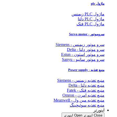
ول plc
ل PLC زیمنس
ل PLC دلتا
ول PLC فتک
وتور - Servo motor
و موتور زیمنس - Siemens
و موتور دلتا - Delta
و موتور استون - Estun
و موتور سانیو - Sanyu
 تغذیه - Power supply
ع تغذیه زیمنس - Siemens
ع تغذیه دلتا - Delta
ع تغذیه فتک - Fatek
بع تغذیه امرن - Omron
ع تغذیه مین ول - Meanwell
بع تغذیه سوئیچینگ
نورتر
Clos اینورتر
Open اینورتر