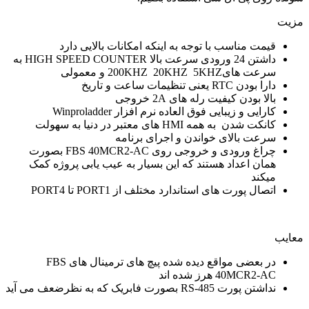
مت مناسب
با توجه به اینکه امکانات بالایی دارد
24 ورودی سرعت بالا
HIGH SPEED COUNTER
به
عت های
200KHZ 20KHZ 5KHZ
و معمولی
را بودن
RTC
یعنی تنظیمات ساعت و تاریخ
لا بودن کیفیت رله های
2A
خروجی
رایی و زیبایی فوق العاده نرم افزار
Winproladder
نکت شدن به همه
HMI
های معتبر در دنیا به سهولت
عت بالای خواندن و اجرای برنامه
اغ ورودی و خروجی روی
FBS 40MCR2-AC
بصورت
ان اعداد هستند که این بسیار به عیب یابی پروژه کمک
کند
صال پورت های استاندارد مختلف از
PORT1
تا
PORT4
 بعضی مواقع دیده شده پیچ های ترمینال های
FBS
40MCR2-
هرز شده اند
اشتن پورت
RS-485
بصورت فابریک که به نظرضعف می آید