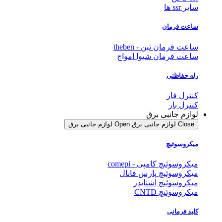
سایر ssr ها
ساعت فرمان
ساعت فرمان تبن - theben
ساعت فرمان شیوا امواج
رله حفاظتی
کنترل فاز
کنترل بار
لوازم جانبی برق
Close لوازم جانبی برق
Open لوازم جانبی برق
میکروسوئیچ
میکروسوئیچ کامپی - comepi
میکروسوئیچ پارس فانال
میکروسوئیچ اشنایدر
میکروسوئیچ CNTD
کلید فرمانی