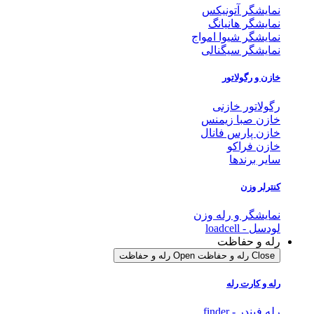
نمایشگر آتونیکس
نمایشگر هانیانگ
نمایشگر شیوا امواج
نمایشگر سیگنالی
خازن و رگولاتور
رگولاتور خازنی
خازن صبا زیمنس
خازن پارس فانال
خازن فراکو
سایر برندها
کنترلر وزن
نمایشگر و رله وزن
لودسل - loadcell
رله و حفاظت
Close رله و حفاظت
Open رله و حفاظت
رله و کارت رله
رله فیندر - finder