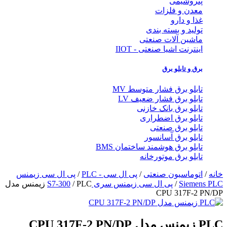
پتروشیمی
معدن و فلزات
غذا و دارو
تولید و بسته بندی
ماشین آلات صنعتی
اینترنت اشیا صنعتی - IIOT
برق و تابلو برق
تابلو برق فشار متوسط MV
تابلو برق فشار ضعیف LV
تابلو برق بانک خازنی
تابلو برق اضطراری
تابلو برق صنعتی
تابلو برق آسانسور
تابلو برق هوشمند ساختمان BMS
تابلو برق موتورخانه
خانه
/
اتوماسیون صنعتی
/
پی ال سی - PLC
/
پی ال سی زیمنس
Siemens PLC
/
پی ال سی زیمنس سری S7-300
/ PLC زیمنس مدل
CPU 317F-2 PN/DP
PLC زیمنس مدل CPU 317F-2 PN/DP