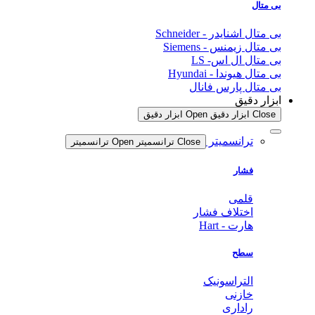
بی متال
بی متال اشنایدر - Schneider
بی متال زیمنس - Siemens
بی متال ال اس- LS
بی متال هیوندا - Hyundai
بی متال پارس فانال
ابزار دقیق
Close ابزار دقیق
Open ابزار دقیق
ترانسمیتر
Close ترانسمیتر
Open ترانسمیتر
فشار
قلمی
اختلاف فشار
هارت - Hart
سطح
التراسونیک
خازنی
راداری