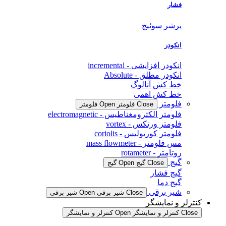
فشار
پرشر سوئیچ
انکودر
انکودر افزایشی - incremental
انکودر مطلق - Absolute
خط کش آنالوگ
خط کش اهمی
فلومتر
Close فلومتر
Open فلومتر
فلومتر الکترومغناطیس - electromagnetic
فلومتر ورتکس - vortex
فلومتر کوریولیس - coriolis
مس فلومتر - mass flowmeter
روتامتر - rotameter
گیج
Close گیج
Open گیج
گیج فشار
گیج دما
شیر برقی
Close شیر برقی
Open شیر برقی
کنترلر و نمایشگر
Close کنترلر و نمایشگر
Open کنترلر و نمایشگر