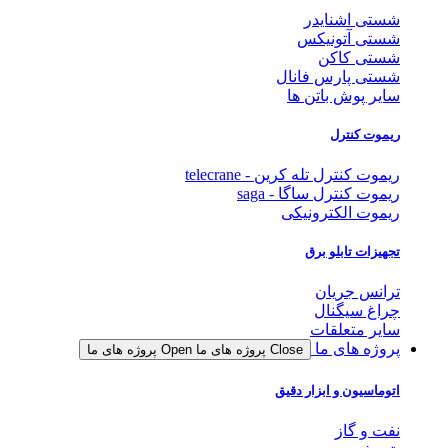
شستی اشنایدر
شستی آتونیکس
شستی کاکن
شستی پارس فانال
سایر پوش باتن ها
ریموت کنترل
ریموت کنترل تله کرین - telecrane
ریموت کنترل ساگا - saga
ریموت الکترونیکی
تجهیزات تابلو برق
ترانس جریان
چراغ سیگنال
سایر متعلقات
پروژه های ما
Close پروژه های ما
Open پروژه های ما
اتوماسیون و ابزار دقیق
نفت و گاز