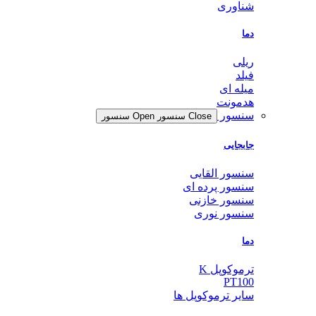
شناوری
دما
ریلی
فیلد
میله ای
هدمونت
سنسور
Close سنسور
Open سنسور
جابجایی
سنسور القایی
سنسور پرده ای
سنسور خازنی
سنسور نوری
دما
ترموکوپل K
PT100
سایر ترموکوپل ها