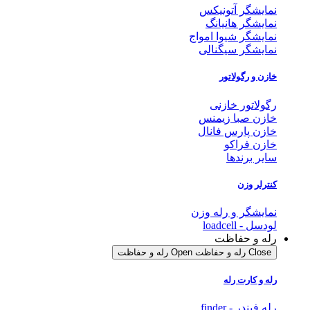
نمایشگر آتونیکس
نمایشگر هانیانگ
نمایشگر شیوا امواج
نمایشگر سیگنالی
خازن و رگولاتور
رگولاتور خازنی
خازن صبا زیمنس
خازن پارس فانال
خازن فراکو
سایر برندها
کنترلر وزن
نمایشگر و رله وزن
لودسل - loadcell
رله و حفاظت
Close رله و حفاظت
Open رله و حفاظت
رله و کارت رله
رله فیندر - finder