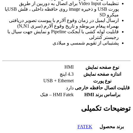
تنظیمات Video Input برای اتصال به دوربین از طریق
پورت USB
و ذخیره image روی حافظه داخلی ، فلش
USB
یا
میکرو
SD
ارسال ایمیل در زمان وقوع آلارم با پیوست تصویر دریافتی
بهمراه پیغام مربوطه و تاریخ وقوع آلارم (سری
N,N1
)
قابلیت لوله کشی با آبجکت Pipeline و نمایش جهت سیال با
رجیستر کنترلی
پشتیبانی از تقویم شمسی و میلادی
HMI
نوع صفحه نمایش
اندازه صفحه نمایش
4.3 اینچ
USB + Ethernet
نوع پورت
قابلیت اتصال حافظه خارجی
دارد
براساس برند HMI
HMI Fatek – فتک
توضیحات تکمیلی
برند محصول
FATEK