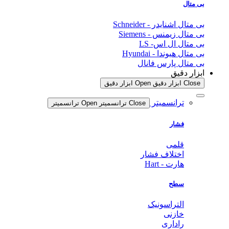
بی متال
بی متال اشنایدر - Schneider
بی متال زیمنس - Siemens
بی متال ال اس- LS
بی متال هیوندا - Hyundai
بی متال پارس فانال
ابزار دقیق
Close ابزار دقیق
Open ابزار دقیق
ترانسمیتر
Close ترانسمیتر
Open ترانسمیتر
فشار
قلمی
اختلاف فشار
هارت - Hart
سطح
التراسونیک
خازنی
راداری