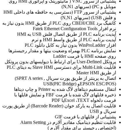
پشتیبانی از سرور VNC ( مانیتورینگ و اپراتوری HMI روی
موبایل و
PC
) (سریهای
N,N1
)
پشتیبانی از سرور FTP (دسترسی به حافظه های داخلی HMI
و فلش
USB
) (سریهای
N,N1
)
کانفیگ برد CBEH/CBE روی PLC از طریق HMI بدون نیاز به
نرم افزار
Fatek Ethernet Configuration Tools
آپدیت برنامه PLC از طریق اتصال فلش USB به
HMI
آپدیت برنامه PLC از طریق واسط HMI و نرم
افزار WinProLadder بدون نیاز به کابل دانلود
PLC
نمایش برنامه PLC بهمراه وضعیت بیتها و مقدار رجیسترها
روی صفحه HMI با فرمت
Ladder
پروتکل User-Defined برای ارتباط با دیوایسهای بدون پروتکل
قابلیت Multi-Link برای دسترسی Slave HMI به دیتای PLC
از طریق
Master HMI
اتصال به پرینتر از طریق پورت سریال
(SPRT A series ,
EPSON ESC/POS)
و
USB(PIC Bridge)
انتقال مستقیم دیتاهای لاگ شده به Printer و چاپ دیتاها
ذخیره فایلهای لاگ شده با فرمت FBF و نمایش فایلها با
فرمت دلخواه
TEXT
،
Excel
یا
PDF
قابلیت اتصال به بارکد خوان (Barcode Reader) از طریق پورت
سریال و
USB
پشتیبانی از فایلهای با فرمت
GIF
قابلیت تنظیم دینامیک مقادیر آلارم در Alarm Setting
(اختصاص رجیستر برای مقدار آلارم )