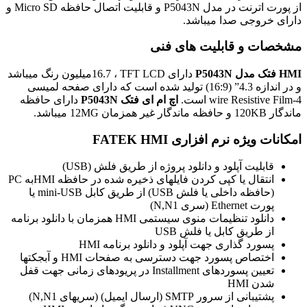
از پورت اترنت در مدل
P5043N
و قابلیت اتصال حافظه
Micro SD
و
دارای خروجی صدا میباشد.
مشخصات و قابلیت های فنی
HMI
فتک مدل
P5043N
دارای
TFT LCD
، 16.7میلیون رنگ میباشد
و در اندازه 4.3” (16:9) تولید شده است که دارای صفحه لمیسی
4-
wire Resistive Film
است.
اچ ام ای فتک
P5043N
دارای حافظه
ماندگار
120KB
و حافظه ماندگار غیر همزمان
12MG
میباشد.
امکانات ویژه نرم افزاری
FATEK HMI
قابلیت آپلود و دانلود پروژه از طریق فلش
(USB)
انتقال یا کپی کردن فایلهای ذخیره شده در حافظه
HMI
به PC
(حافظه داخلی یا فلش
USB
) از طریق کابل mini-USB یا
پورت Ethernet (سری
N,N1
)
دانلود تنظیمات منوی سیستمی HMI همزمان با دانلود برنامه
از طریق کابل یا فلش
USB
پسورد گذاری جهت آپلود و دانلود برنامه
HMI
اختصاص پسورد جهت دسترسی به صفحات HMI و آبجکتها
تعیین پسوردهای Installment در پریودهای زمانی جهت قفل
شدن
HMI
پشتیبانی از سرور SMTP (ارسال ایمیل) (سریهای
N,N1
)