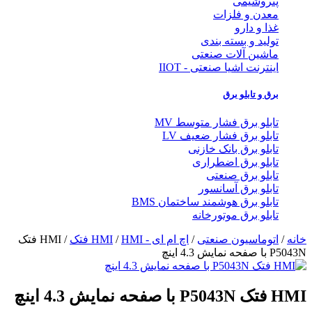
پتروشیمی
معدن و فلزات
غذا و دارو
تولید و بسته بندی
ماشین آلات صنعتی
اینترنت اشیا صنعتی - IIOT
برق و تابلو برق
تابلو برق فشار متوسط MV
تابلو برق فشار ضعیف LV
تابلو برق بانک خازنی
تابلو برق اضطراری
تابلو برق صنعتی
تابلو برق آسانسور
تابلو برق هوشمند ساختمان BMS
تابلو برق موتورخانه
خانه
/
اتوماسیون صنعتی
/
اچ ام ای - HMI
HMI فتک
/
/ HMI فتک
P5043N با صفحه نمایش 4.3 اینچ
HMI فتک P5043N با صفحه نمایش 4.3 اینچ