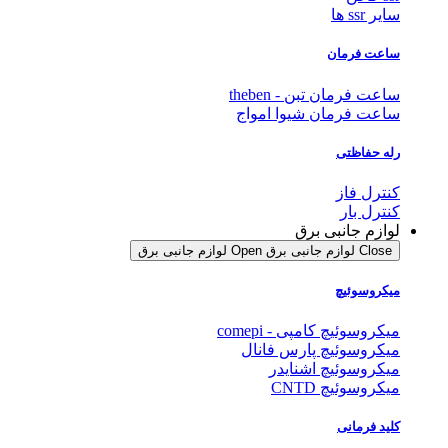
سایر ssr ها
ساعت فرمان
ساعت فرمان تبن - theben
ساعت فرمان شیوا امواج
رله حفاظتی
کنترل فاز
کنترل بار
لوازم جانبی برق
Close لوازم جانبی برق
Open لوازم جانبی برق
میکروسوئیچ
میکروسوئیچ کامپی - comepi
میکروسوئیچ پارس فانال
میکروسوئیچ اشنایدر
میکروسوئیچ CNTD
کلید فرمانی