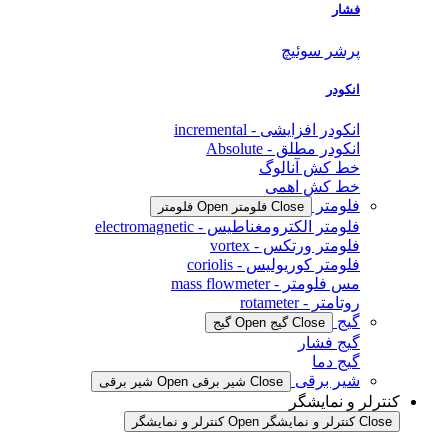
فشار
پرشر سوئیچ
انکودر
انکودر افزایشی - incremental
انکودر مطلق - Absolute
خط کش آنالوگ
خط کش اهمی
فلومتر
Close فلومتر
Open فلومتر
فلومتر الکترومغناطیس - electromagnetic
فلومتر ورتکس - vortex
فلومتر کوریولیس - coriolis
مس فلومتر - mass flowmeter
روتامتر - rotameter
گیج
Close گیج
Open گیج
گیج فشار
گیج دما
شیر برقی
Close شیر برقی
Open شیر برقی
کنترلر و نمایشگر
Close کنترلر و نمایشگر
Open کنترلر و نمایشگر