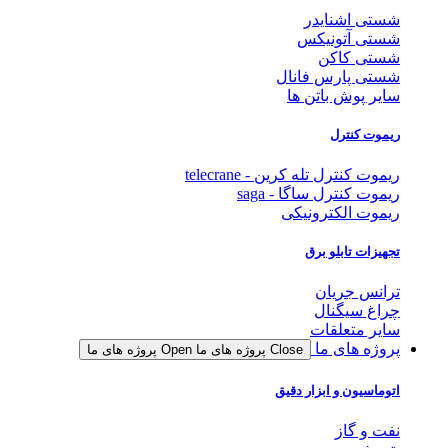
شستی اشنایدر
شستی آتونیکس
شستی کاکن
شستی پارس فانال
سایر پوش باتن ها
ریموت کنترل
ریموت کنترل تله کرین - telecrane
ریموت کنترل ساگا - saga
ریموت الکترونیکی
تجهیزات تابلو برق
ترانس جریان
چراغ سیگنال
سایر متعلقات
پروژه های ما
Close پروژه های ما
Open پروژه های ما
اتوماسیون و ابزار دقیق
نفت و گاز