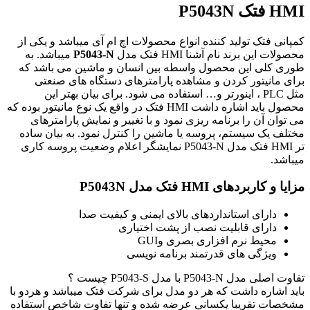
HMI فتک P5043N
کمپانی فتک تولید کننده انواع محصولات اچ ام آی میباشد و یکی از
محصولات این برند نام آشنا
HMI
فتک مدل
P5043-N
میباشد. به
طوری کلی این محصول واسطه بین انسان و ماشین می باشد که
برای مانیتور کردن و مشاهده پارامترهای دستگاه های صنعتی
مثل
PLC
، اینورتر و… استفاده می شود. برای بیان بهتر این
محصول باید اشاره داشت
HMI
فتک در واقع یک نوع مانیتور بوده که
می توان آن را برنامه ریزی نمود و با تغییر و نمایش پارامترهای
مختلف یک سیستم، پروسه یا ماشین را کنترل نمود
.
به بیان ساده
تر
HMI
فتک مدل
P5043-N
نمایشگر اعلام وضعیت پروسه کاری
میباشد.
مزایا و کاربردهای
HMI
فتک مدل
P5043N
دارای استانداردهای بالای ایمنی و کیفیت صدا
دارای قابلیت نصب از پشت اختیاری
محیط نرم افزاری بصری و
GUI
ویژگی های قدرتمند برنامه نویسی
تفاوت اصلی مدل
P5043-N
با مدل P5043-S چیست ؟
باید اشاره داشت که هر دو مدل برای شرکت فتک میباشد و هردو با
مشخصات تقریبا یکسانی عرضه شده و تنها تفاوت شاخص استفاده