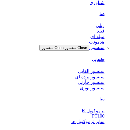
شناوری
دما
ریلی
فیلد
میله ای
هدمونت
سنسور
Close سنسور
Open سنسور
جابجایی
سنسور القایی
سنسور پرده ای
سنسور خازنی
سنسور نوری
دما
ترموکوپل K
PT100
سایر ترموکوپل ها