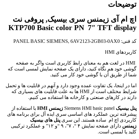
توضیحات
اچ ام آی زیمنس سری بیسیک, پروفی نت
KTP700 Basic color PN 7″ TFT display
کد فنی: PANEL BASIC SIEMENS, 6AV2123-2GB03-0AX0
کاربردهای
HMI
HMI
در لغت هم به معنای رابط کاربری است واگر به صفحه
گوشی خود هم نگاه کنید، دارای یک صفحه نمایش لمسی است که
شما از طریق آن با گوشی خود کار می کنید
.
اما در اینجا، یک تفاوت عمده وجود دارد و آنهم در قابلیت ها و تحمل
شرایط مختلف است از
HMI
ها به علت قابلیت های بسیاری که
دارند در کارهای صنعتی و کارخانه ها استفاده می کنیم
.
پنل بیسیک
HMI
Siemens HMI basic panel
زیمنس
با استفاده از
پیشرفته ترین عملکرد های اساسی سری ایده آل برای برنامه های
کاربردی اچ ام
ساده هستند. این سری
پنل های بیسیک
زیمنس
دارای صفحه نمایش
۴ “
،
۷”
،
۹ “
و
۱۲”
و عملکرد ترکیبی
کلید یا لمسی است
.