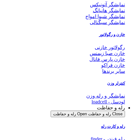
نمایشگر آتونیکس
نمایشگر هانیانگ
نمایشگر شیوا امواج
نمایشگر سیگنالی
خازن و رگولاتور
رگولاتور خازنی
خازن صبا زیمنس
خازن پارس فانال
خازن فراکو
سایر برندها
کنترلر وزن
نمایشگر و رله وزن
لودسل - loadcell
رله و حفاظت
Close رله و حفاظت
Open رله و حفاظت
رله و کارت رله
رله فیندر - finder