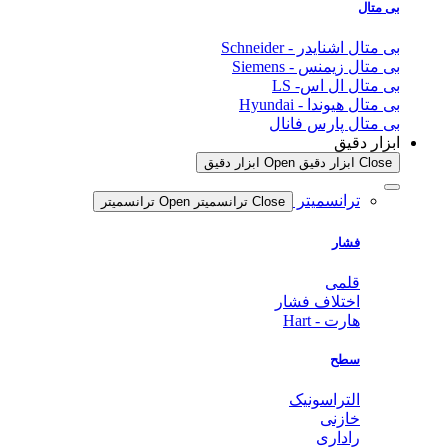
بی متال
بی متال اشنایدر - Schneider
بی متال زیمنس - Siemens
بی متال ال اس- LS
بی متال هیوندا - Hyundai
بی متال پارس فانال
ابزار دقیق
Close ابزار دقیق
Open ابزار دقیق
ترانسمیتر
Close ترانسمیتر
Open ترانسمیتر
فشار
قلمی
اختلاف فشار
هارت - Hart
سطح
التراسونیک
خازنی
راداری