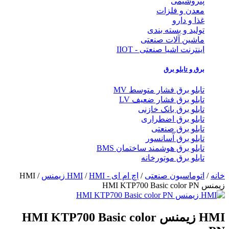
پتروشیمی
معدن و فلزات
غذا و دارو
تولید و بسته بندی
ماشین آلات صنعتی
اینترنت اشیا صنعتی - IIOT
برق و تابلو برق
تابلو برق فشار متوسط MV
تابلو برق فشار ضعیف LV
تابلو برق بانک خازنی
تابلو برق اضطراری
تابلو برق صنعتی
تابلو برق آسانسور
تابلو برق هوشمند ساختمان BMS
تابلو برق موتورخانه
خانه
/
اتوماسیون صنعتی
/
اچ ام ای - HMI
HMI زیمنس
/
/ HMI
زیمنس HMI KTP700 Basic color PN
HMI زیمنس HMI KTP700 Basic color