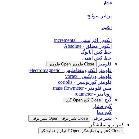
فشار
پرشر سوئیچ
انکودر
انکودر افزایشی - incremental
انکودر مطلق - Absolute
خط کش آنالوگ
خط کش اهمی
فلومتر
Close فلومتر
Open فلومتر
فلومتر الکترومغناطیس - electromagnetic
فلومتر ورتکس - vortex
فلومتر کوریولیس - coriolis
مس فلومتر - mass flowmeter
روتامتر - rotameter
گیج
Close گیج
Open گیج
گیج فشار
گیج دما
شیر برقی
Close شیر برقی
Open شیر برقی
کنترلر و نمایشگر
Close کنترلر و نمایشگر
Open کنترلر و نمایشگر