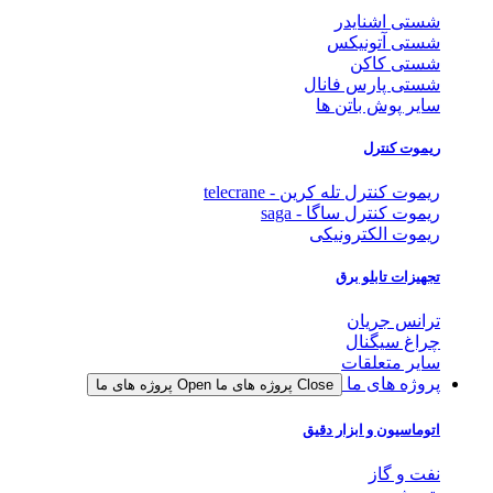
شستی اشنایدر
شستی آتونیکس
شستی کاکن
شستی پارس فانال
سایر پوش باتن ها
ریموت کنترل
ریموت کنترل تله کرین - telecrane
ریموت کنترل ساگا - saga
ریموت الکترونیکی
تجهیزات تابلو برق
ترانس جریان
چراغ سیگنال
سایر متعلقات
پروژه های ما
Close پروژه های ما
Open پروژه های ما
اتوماسیون و ابزار دقیق
نفت و گاز