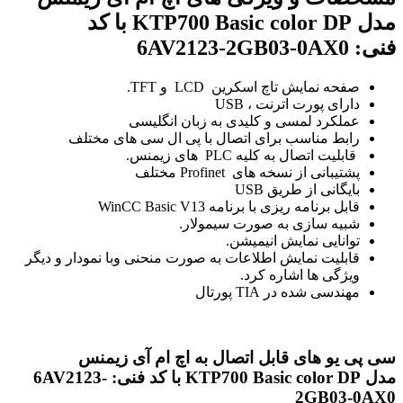
مدل KTP700 Basic color DP با کد
فنی: 6AV2123-2GB03-0AX0
صفحه نمایش تاچ اسکرین
LCD
و
TFT
.
دارای پورت
اترنت
،
USB
عملکرد لمسی و کلیدی به زبان انگلیسی
رابط مناسب برای اتصال با پی ال سی های مختلف
قابلیت اتصال به کلیه
PLC
های زیمنس.
پشتیبانی از نسخه های
Profinet
مختلف
بایگانی از طریق
USB
قابل برنامه ریزی با برنامه WinCC Basic V13
شبیه سازی به صورت سیمولار.
توانایی نمایش انیمیشن.
قابلیت نمایش اطلاعات به صورت منحنی وبا نمودار و دیگر
ویژگی ها اشاره کرد.
مهندسی شده در
TIA
پورتال
سی پی یو های قابل اتصال به اچ ام آی زیمنس
مدل KTP700 Basic color DP با کد فنی: 6AV2123-
2GB03-0AX0