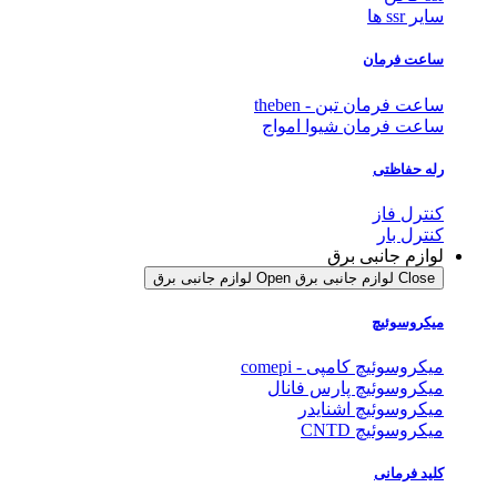
سایر ssr ها
ساعت فرمان
ساعت فرمان تبن - theben
ساعت فرمان شیوا امواج
رله حفاظتی
کنترل فاز
کنترل بار
لوازم جانبی برق
Close لوازم جانبی برق
Open لوازم جانبی برق
میکروسوئیچ
میکروسوئیچ کامپی - comepi
میکروسوئیچ پارس فانال
میکروسوئیچ اشنایدر
میکروسوئیچ CNTD
کلید فرمانی