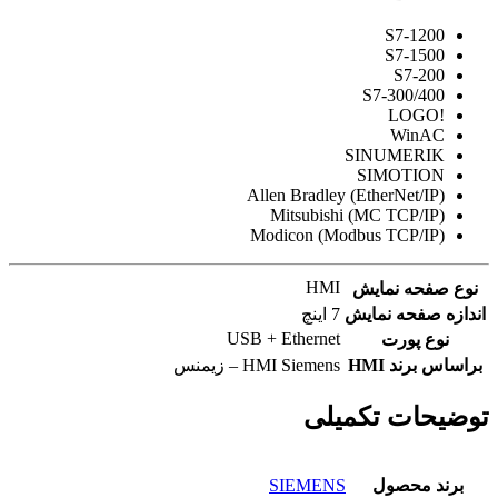
S7-1200
S7-1500
S7-200
S7-300/400
!LOGO
WinAC
SINUMERIK
SIMOTION
(Allen Bradley (EtherNet/IP
(Mitsubishi (MC TCP/IP
(Modicon (Modbus TCP/IP
HMI
نوع صفحه نمایش
اندازه صفحه نمایش
7 اینچ
USB + Ethernet
نوع پورت
براساس برند HMI
HMI Siemens – زیمنس
توضیحات تکمیلی
برند محصول
SIEMENS