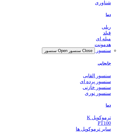
شناوری
دما
ریلی
فیلد
میله ای
هدمونت
سنسور
Close سنسور
Open سنسور
جابجایی
سنسور القایی
سنسور پرده ای
سنسور خازنی
سنسور نوری
دما
ترموکوپل K
PT100
سایر ترموکوپل ها