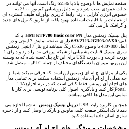
صفحه نمایش ها با وضوح بالا با
65536
رنگ است. آنها می توانند در
حالت عمودی نصب شوند و به دلیل روشنایی کم نور
۱۰۰
٪
به
خصوص انرژی کارایی دارند. رابط کاربری نوآورانه طیف گسترده ای
از عملیات را با قابلیت استفاده بهبود یافته از طریق کنترل های جدید
و گرافیک باز می کند.
پنل بیسیک زیمنس مدل
HMI KTP700 Basic color PN
با کد
فنی:
6AV2123-2GB03-0AX0
دارای صفحه نمایش 7 اینچی و در
ابعاد 800×480 با وضوح 65536 رنگ میباشد تاچ پنل 7 اینچی زیمنس
سری بیسیک قابلیت پشتیبانی از شبکه پروفی نت را دارد و دارای 1
پورت اترنت و 1 پورت USB برای این تاچ پنل تعبیه شده که به وسیله
این پورتها میتوان با دستگاهای مختلف از جمله PLCو…متصل شد.
یکی از مزایای اچ ام آی زیمنس این است که فرقی نمیکند شما از
چه مدلی از اچ ام آی های زیمنس استفاده میکنید برای تمامی مدل
های اچ ام آی زیمنس فقط کافی است که در نرم افزار
TIA)
(Portal
کار کنید و یادگیری اصول کلی برنامه نویسی برای کار با
تمامی این مدل ها کافی میباشد.
همچنین کاربرد رابط
USB
د
ر پنل بیسیک زیمنس
به شما اجازه می
دهد تا یک اسکنر صفحه کلید، ماوس و بارکد را وصل کنید و از ذخیره
سازی آسان داده استفاده کنید.
مشخصات و ویژگی های اچ ام آی زیمنس