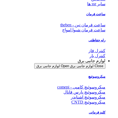
سایر ssr ها
ساعت فرمان
ساعت فرمان تبن - theben
ساعت فرمان شیوا امواج
رله حفاظتی
کنترل فاز
کنترل بار
لوازم جانبی برق
Close لوازم جانبی برق
Open لوازم جانبی برق
میکروسوئیچ
میکروسوئیچ کامپی - comepi
میکروسوئیچ پارس فانال
میکروسوئیچ اشنایدر
میکروسوئیچ CNTD
کلید فرمانی