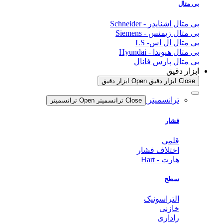
بی متال
بی متال اشنایدر - Schneider
بی متال زیمنس - Siemens
بی متال ال اس- LS
بی متال هیوندا - Hyundai
بی متال پارس فانال
ابزار دقیق
Close ابزار دقیق
Open ابزار دقیق
ترانسمیتر
Close ترانسمیتر
Open ترانسمیتر
فشار
قلمی
اختلاف فشار
هارت - Hart
سطح
التراسونیک
خازنی
راداری