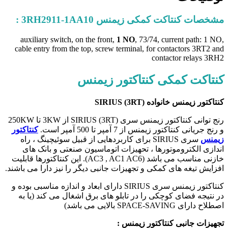
مشخصات کنتاکت کمکی زیمنس 3RH2911-1AA10 :
auxiliary switch, on the front,
1 NO
, 73/74, current path: 1 NO,
cable entry from the top, screw terminal, for contactors 3RT2 and
contactor relays 3RH2
کنتاکت کمکی کنتاکتور زیمنس
کنتاکتور زیمنس خانواده (SIRIUS (3RT
رنج توانی کنتاکتور زیمنس سری (SIRIUS (3RT از 3KW تا 250KW
و رنج جریانی کنتاکتور زیمنس از 7 آمپر تا 500 آمپر است.
کنتاکتور
زیمنس
سری SIRIUS برای کاربردهایی از قبیل سوئیچینگ ، راه
اندازی الکتروموتورها ، تحهیزات اتوماسیون صنعتی و بانک های
خازنی مناسب می باشد (AC3 , AC1 AC6). این کنتاکتورها قابلیت
افزایش تیغه های کمکی و تجهیزات جانبی دیگر را نیز دارا می باشند.
کنتاکتور زیمنس سری SIRIUS دارای ابعاد و اندازه مناسبی بوده و
در نتیجه فضای کوچکی را در تابلو های برق اشغال می کند (یا به
اصطلاح دارای SPACE-SAVING بالایی می باشد)
تجهیزات جانبی کنتاکتور زیمنس :