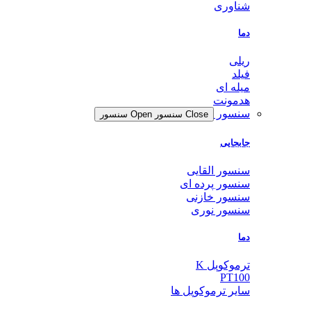
شناوری
دما
ریلی
فیلد
میله ای
هدمونت
سنسور
Close سنسور
Open سنسور
جابجایی
سنسور القایی
سنسور پرده ای
سنسور خازنی
سنسور نوری
دما
ترموکوپل K
PT100
سایر ترموکوپل ها