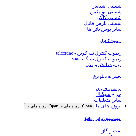
شستی اشنایدر
شستی آتونیکس
شستی کاکن
شستی پارس فانال
سایر پوش باتن ها
ریموت کنترل
ریموت کنترل تله کرین - telecrane
ریموت کنترل ساگا - saga
ریموت الکترونیکی
تجهیزات تابلو برق
ترانس جریان
چراغ سیگنال
سایر متعلقات
پروژه های ما
Close پروژه های ما
Open پروژه های ما
اتوماسیون و ابزار دقیق
نفت و گاز