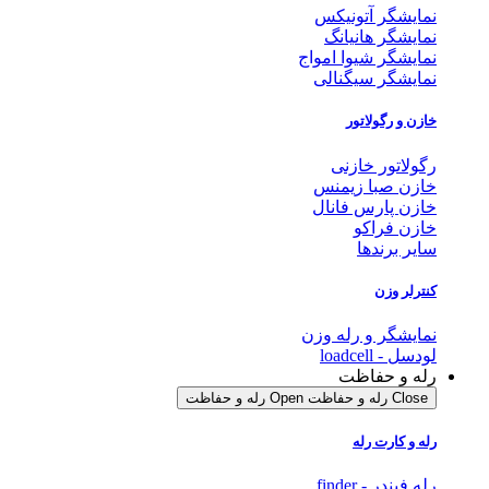
نمایشگر آتونیکس
نمایشگر هانیانگ
نمایشگر شیوا امواج
نمایشگر سیگنالی
خازن و رگولاتور
رگولاتور خازنی
خازن صبا زیمنس
خازن پارس فانال
خازن فراکو
سایر برندها
کنترلر وزن
نمایشگر و رله وزن
لودسل - loadcell
رله و حفاظت
Close رله و حفاظت
Open رله و حفاظت
رله و کارت رله
رله فیندر - finder