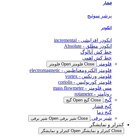
فشار
پرشر سوئیچ
انکودر
انکودر افزایشی - incremental
انکودر مطلق - Absolute
خط کش آنالوگ
خط کش اهمی
فلومتر
Close فلومتر
Open فلومتر
فلومتر الکترومغناطیس - electromagnetic
فلومتر ورتکس - vortex
فلومتر کوریولیس - coriolis
مس فلومتر - mass flowmeter
روتامتر - rotameter
گیج
Close گیج
Open گیج
گیج فشار
گیج دما
شیر برقی
Close شیر برقی
Open شیر برقی
کنترلر و نمایشگر
Close کنترلر و نمایشگر
Open کنترلر و نمایشگر