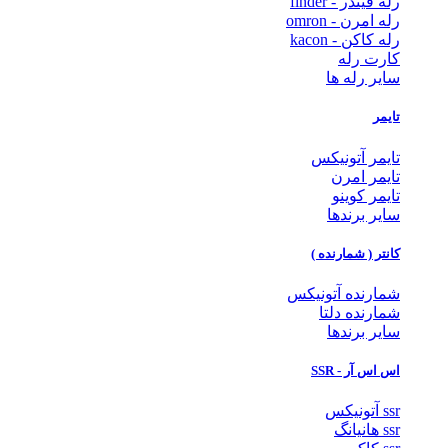
رله فیندر - finder
رله امرن - omron
رله کاکن - kacon
کارت رله
سایر رله ها
تایمر
تایمر آتونیکس
تایمر امرن
تایمر کوینو
سایر برندها
کانتر ( شمارنده )
شمارنده آتونیکس
شمارنده دلتا
سایر برندها
اس اس آر - SSR
ssr آتونیکس
ssr هانیانگ