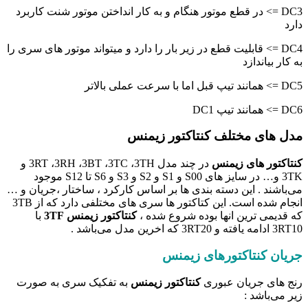
DC3 => در قطع موتور هنگام و به کار انداختن موتور شنت کاربرد
دارد
DC4 => قابلیت قطع در زیر بار را دارد و میتواند موتور های سری را
به کار بیاندازد
DC5 => همانند تیپ قبل اما با سرعت عملی بالاتر
DC6 => همانند تیپ DC1
مدل های مختلف کنتاکتور زیمنس
کنتاکتور های زیمنس
در چند مدل 3RT ،3RH ،3BT ،3TC ،3TH و
3TK و… در سایز های S00 و S1 و S2 و S3 و S6 تا S12 موجود
می‌باشند . این دسته بندی ها بر اساس کارکرد ، ساختار ،جریان و …
انجام شده است. این کتاکتور ها سری های مختلفی دارد که از 3TB
که قدیمی ترین انها بوده شروع شده ،
کنتاکتور زیمنس 3TF
با
3RT10 ادامه یافته و 3RT20 که اخرین مدل می‌باشد .
جریان کنتاکتورهای زیمنس
رنج های جریان عبوری
کنتاکتور زیمنس
به تفکیک سری به صورت
زیر می‌باشد :