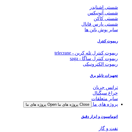
شستی اشنایدر
شستی آتونیکس
شستی کاکن
شستی پارس فانال
سایر پوش باتن ها
ریموت کنترل
ریموت کنترل تله کرین - telecrane
ریموت کنترل ساگا - saga
ریموت الکترونیکی
تجهیزات تابلو برق
ترانس جریان
چراغ سیگنال
سایر متعلقات
پروژه های ما
Close پروژه های ما
Open پروژه های ما
اتوماسیون و ابزار دقیق
نفت و گاز