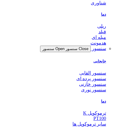
شناوری
دما
ریلی
فیلد
میله ای
هدمونت
سنسور
Close سنسور
Open سنسور
جابجایی
سنسور القایی
سنسور پرده ای
سنسور خازنی
سنسور نوری
دما
ترموکوپل K
PT100
سایر ترموکوپل ها