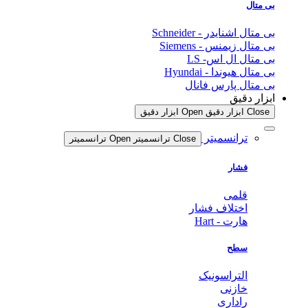
بی متال
بی متال اشنایدر - Schneider
بی متال زیمنس - Siemens
بی متال ال اس- LS
بی متال هیوندا - Hyundai
بی متال پارس فانال
ابزار دقیق
Close ابزار دقیق
Open ابزار دقیق
ترانسمیتر
Close ترانسمیتر
Open ترانسمیتر
فشار
قلمی
اختلاف فشار
هارت - Hart
سطح
التراسونیک
خازنی
راداری