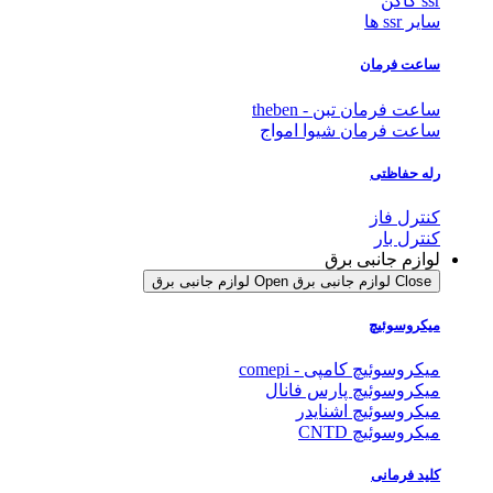
ssr کاکن
سایر ssr ها
ساعت فرمان
ساعت فرمان تبن - theben
ساعت فرمان شیوا امواج
رله حفاظتی
کنترل فاز
کنترل بار
لوازم جانبی برق
Close لوازم جانبی برق
Open لوازم جانبی برق
میکروسوئیچ
میکروسوئیچ کامپی - comepi
میکروسوئیچ پارس فانال
میکروسوئیچ اشنایدر
میکروسوئیچ CNTD
کلید فرمانی