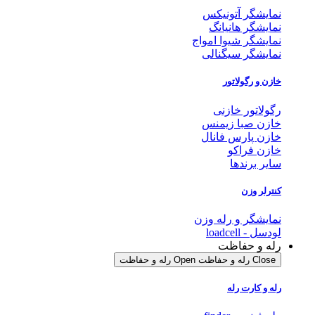
نمایشگر آتونیکس
نمایشگر هانیانگ
نمایشگر شیوا امواج
نمایشگر سیگنالی
خازن و رگولاتور
رگولاتور خازنی
خازن صبا زیمنس
خازن پارس فانال
خازن فراکو
سایر برندها
کنترلر وزن
نمایشگر و رله وزن
لودسل - loadcell
رله و حفاظت
Close رله و حفاظت
Open رله و حفاظت
رله و کارت رله