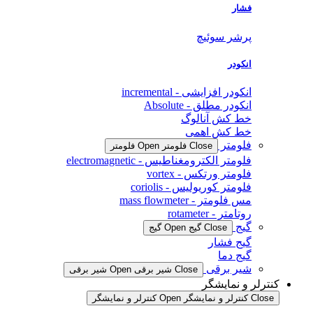
فشار
پرشر سوئیچ
انکودر
انکودر افزایشی - incremental
انکودر مطلق - Absolute
خط کش آنالوگ
خط کش اهمی
فلومتر
Close فلومتر
Open فلومتر
فلومتر الکترومغناطیس - electromagnetic
فلومتر ورتکس - vortex
فلومتر کوریولیس - coriolis
مس فلومتر - mass flowmeter
روتامتر - rotameter
گیج
Close گیج
Open گیج
گیج فشار
گیج دما
شیر برقی
Close شیر برقی
Open شیر برقی
کنترلر و نمایشگر
Close کنترلر و نمایشگر
Open کنترلر و نمایشگر