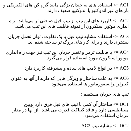
AC1 => استفاده های نه چندان بزگی مانند گرم کن های الکتریکی و
بار های غیر اندوکتیو یا اندوکتیو ضعیف دارند.
AC2 => کاربرد های این تیپ از تیپ قبل صنعتی تر می‌باشد. راه
اندازی موتور اسنکرون از نمونه قابلیت های این تیپ می‌باشد.
AC3 => استفاده مشابه تیپ قبل با یک تفاوت : توان تحمل جریان
بیشتری دارند و برای کار های بزرگ تر ساخته شده اند.
AC4 => با قابلیت ترمز و تغییر جریان این تیپ نیز جهت راه اندازی
موتور اسنکرون مورد استفاده قرار می‌گیرد.
AC5 => در انواع لامپ های ساده و پیشرفته کاربرد دارد.
AC6 => به علت ساختار و ویژگی هایی که دارند از آنها به عنوان
کنترلر ترانسفورماتور ها استفاده می‌شود
تیپ های جریان مستقیم :
DC1 => ساختار آن کمی با تیپ های قبل فرق دارد بوبین
مغناظیسی دارد و فاقد کنتاکت قدرت می‌باشد . از آنها در مدار
فرمان استفاده می‌شود.
DC2 => مشابه تیپ AC2