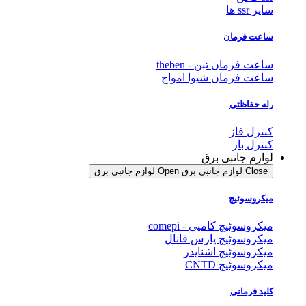
سایر ssr ها
ساعت فرمان
ساعت فرمان تبن - theben
ساعت فرمان شیوا امواج
رله حفاظتی
کنترل فاز
کنترل بار
لوازم جانبی برق
Close لوازم جانبی برق
Open لوازم جانبی برق
میکروسوئیچ
میکروسوئیچ کامپی - comepi
میکروسوئیچ پارس فانال
میکروسوئیچ اشنایدر
میکروسوئیچ CNTD
کلید فرمانی