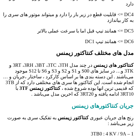
دارد
DC4 => قابلیت قطع در زیر بار را دارد و میتواند موتور های سری را
به کار بیاندازد
DC5 => همانند تیپ قبل اما با سرعت عملی بالاتر
DC6 => همانند تیپ DC1
مدل های مختلف کنتاکتور زیمنس
کنتاکتور های زیمنس
در چند مدل 3RT ،3RH ،3BT ،3TC ،3TH و
3TK و… در سایز های S00 و S1 و S2 و S3 و S6 تا S12 موجود
می‌باشند . این دسته بندی ها بر اساس کارکرد ، ساختار ،جریان و …
انجام شده است. این کتاکتور ها سری های مختلفی دارد که از 3TB
که قدیمی ترین انها بوده شروع شده ،
کنتاکتور زیمنس 3TF
با
3RT10 ادامه یافته و 3RT20 که اخرین مدل می‌باشد .
جریان کنتاکتورهای زیمنس
رنج های جریان عبوری
کنتاکتور زیمنس
به تفکیک سری به صورت
زیر می‌باشد :
1 – 3TB0 : 4 KV / 9A