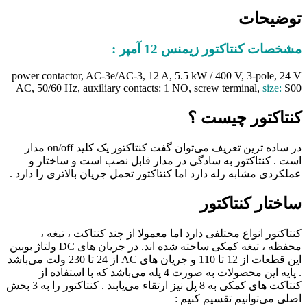
توضیحات
مشخصات کنتاکتور زیمنس 12 آمپر :
power contactor, AC-3e/AC-3, 12 A, 5.5 kW / 400 V, 3-pole, 24 V
AC, 50/60 Hz, auxiliary contacts: 1 NO, screw terminal,
size:
S00
کنتاکتور چیست ؟
در ساده ترین تعریف می‌توان گفت کنتاکتور یک کلید on/off مدار
است . کنتاکتور به سادگی در مدار قابل نصب است و ساختار و
عملکردی مشابه رله دارد اما کنتاکتور تحمل جریان بالاتری را دارد .
ساختار کنتاکتور
کنتاکتور انواع مختلفی دارد اما معمولا از چند کنتاکت ، تیغه ،
محفظه ، تیغه کمکی ساخته شده اند. در جریان های DC ولتاژ بوبین
این قطعات از 12 تا 110 و جریان های AC از 24 تا 230 ولت می‌باشد
. پایه این محصولات به صورت 4 پله می‌باشد که با استفاده از
کنتاکت های کمکی به 8 پل نیز ارتقاء می‌یابند . کنتاکتور را به 3 بخش
اصلی می‌توانیم تقسیم کنیم :