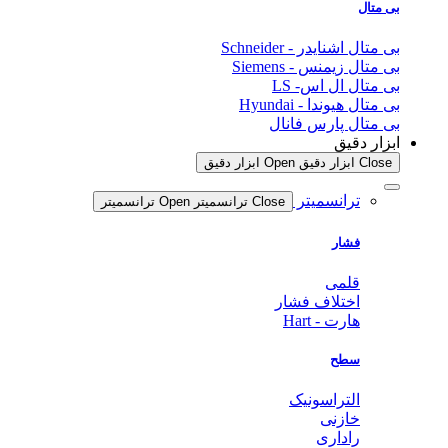
بی متال
بی متال اشنایدر - Schneider
بی متال زیمنس - Siemens
بی متال ال اس- LS
بی متال هیوندا - Hyundai
بی متال پارس فانال
ابزار دقیق
Close ابزار دقیق
Open ابزار دقیق
ترانسمیتر
Close ترانسمیتر
Open ترانسمیتر
فشار
قلمی
اختلاف فشار
هارت - Hart
سطح
التراسونیک
خازنی
راداری