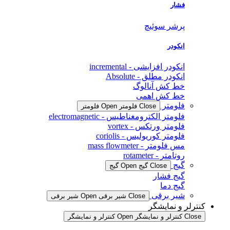
فشار
پرشر سوئیچ
انکودر
انکودر افزایشی - incremental
انکودر مطلق - Absolute
خط کش آنالوگ
خط کش اهمی
فلومتر
Close فلومتر
Open فلومتر
فلومتر الکترومغناطیس - electromagnetic
فلومتر ورتکس - vortex
فلومتر کوریولیس - coriolis
مس فلومتر - mass flowmeter
روتامتر - rotameter
گیج
Close گیج
Open گیج
گیج فشار
گیج دما
شیر برقی
Close شیر برقی
Open شیر برقی
کنترلر و نمایشگر
Close کنترلر و نمایشگر
Open کنترلر و نمایشگر