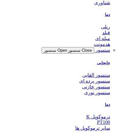
شناوری
دما
ریلی
فیلد
میله ای
هدمونت
سنسور
Close سنسور
Open سنسور
جابجایی
سنسور القایی
سنسور پرده ای
سنسور خازنی
سنسور نوری
دما
ترموکوپل K
PT100
سایر ترموکوپل ها