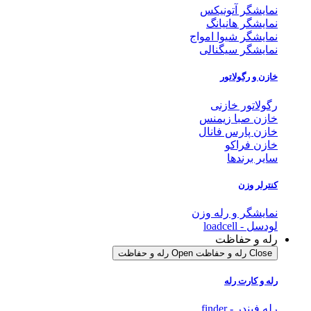
نمایشگر آتونیکس
نمایشگر هانیانگ
نمایشگر شیوا امواج
نمایشگر سیگنالی
خازن و رگولاتور
رگولاتور خازنی
خازن صبا زیمنس
خازن پارس فانال
خازن فراکو
سایر برندها
کنترلر وزن
نمایشگر و رله وزن
لودسل - loadcell
رله و حفاظت
Close رله و حفاظت
Open رله و حفاظت
رله و کارت رله
رله فیندر - finder