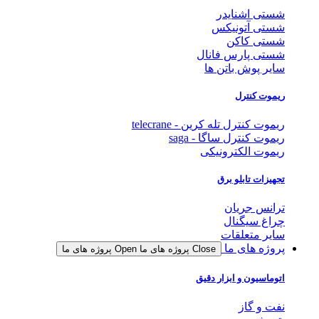
شستی اشنایدر
شستی آتونیکس
شستی کاکن
شستی پارس فانال
سایر پوش باتن ها
ریموت کنترل
ریموت کنترل تله کرین - telecrane
ریموت کنترل ساگا - saga
ریموت الکترونیکی
تجهیزات تابلو برق
ترانس جریان
چراغ سیگنال
سایر متعلقات
پروژه های ما
Close پروژه های ما
Open پروژه های ما
اتوماسیون و ابزار دقیق
نفت و گاز