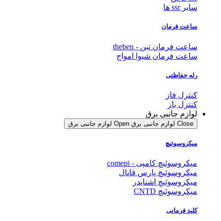
سایر ssr ها
ساعت فرمان
ساعت فرمان تبن - theben
ساعت فرمان شیوا امواج
رله حفاظتی
کنترل فاز
کنترل بار
لوازم جانبی برق
Close لوازم جانبی برق
Open لوازم جانبی برق
میکروسوئیچ
میکروسوئیچ کامپی - comepi
میکروسوئیچ پارس فانال
میکروسوئیچ اشنایدر
میکروسوئیچ CNTD
کلید فرمانی