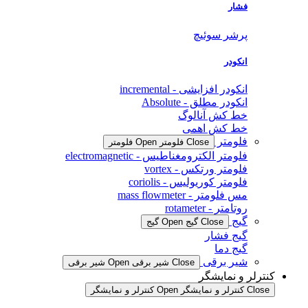
فشار
پرشر سوئیچ
انکودر
انکودر افزایشی - incremental
انکودر مطلق - Absolute
خط کش آنالوگ
خط کش اهمی
فلومتر
Close فلومتر
Open فلومتر
فلومتر الکترومغناطیس - electromagnetic
فلومتر ورتکس - vortex
فلومتر کوریولیس - coriolis
مس فلومتر - mass flowmeter
روتامتر - rotameter
گیج
Close گیج
Open گیج
گیج فشار
گیج دما
شیر برقی
Close شیر برقی
Open شیر برقی
کنترلر و نمایشگر
Close کنترلر و نمایشگر
Open کنترلر و نمایشگر