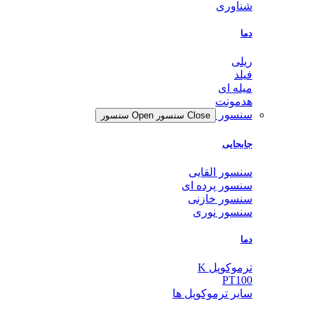
شناوری
دما
ریلی
فیلد
میله ای
هدمونت
سنسور
Close سنسور
Open سنسور
جابجایی
سنسور القایی
سنسور پرده ای
سنسور خازنی
سنسور نوری
دما
ترموکوپل K
PT100
سایر ترموکوپل ها