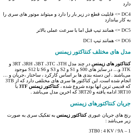
دارد
DC4 => قابلیت قطع در زیر بار را دارد و میتواند موتور های سری را
به کار بیاندازد
DC5 => همانند تیپ قبل اما با سرعت عملی بالاتر
DC6 => همانند تیپ DC1
مدل های مختلف کنتاکتور زیمنس
کنتاکتور های زیمنس
در چند مدل 3RT ،3RH ،3BT ،3TC ،3TH و
3TK و… در سایز های S00 و S1 و S2 و S3 و S6 تا S12 موجود
می‌باشند . این دسته بندی ها بر اساس کارکرد ، ساختار ،جریان و …
انجام شده است. این کتاکتور ها سری های مختلفی دارد که از 3TB
که قدیمی ترین انها بوده شروع شده ،
کنتاکتور زیمنس 3TF
با
3RT10 ادامه یافته و 3RT20 که اخرین مدل می‌باشد .
جریان کنتاکتورهای زیمنس
رنج های جریان عبوری
کنتاکتور زیمنس
به تفکیک سری به صورت
زیر می‌باشد :
1 – 3TB0 : 4 KV / 9A