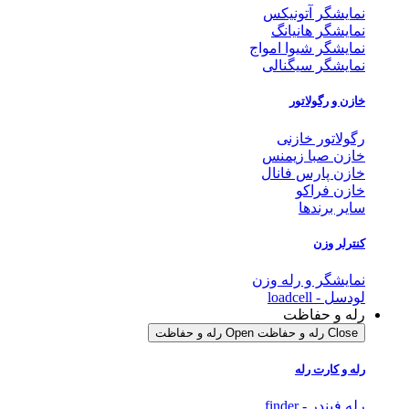
نمایشگر آتونیکس
نمایشگر هانیانگ
نمایشگر شیوا امواج
نمایشگر سیگنالی
خازن و رگولاتور
رگولاتور خازنی
خازن صبا زیمنس
خازن پارس فانال
خازن فراکو
سایر برندها
کنترلر وزن
نمایشگر و رله وزن
لودسل - loadcell
رله و حفاظت
Close رله و حفاظت
Open رله و حفاظت
رله و کارت رله
رله فیندر - finder