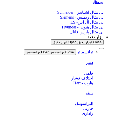
بی متال
بی متال اشنایدر - Schneider
بی متال زیمنس - Siemens
بی متال ال اس- LS
بی متال هیوندا - Hyundai
بی متال پارس فانال
ابزار دقیق
Close ابزار دقیق
Open ابزار دقیق
ترانسمیتر
Close ترانسمیتر
Open ترانسمیتر
فشار
قلمی
اختلاف فشار
هارت - Hart
سطح
التراسونیک
خازنی
راداری