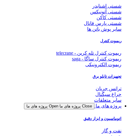
شستی اشنایدر
شستی آتونیکس
شستی کاکن
شستی پارس فانال
سایر پوش باتن ها
ریموت کنترل
ریموت کنترل تله کرین - telecrane
ریموت کنترل ساگا - saga
ریموت الکترونیکی
تجهیزات تابلو برق
ترانس جریان
چراغ سیگنال
سایر متعلقات
پروژه های ما
Close پروژه های ما
Open پروژه های ما
اتوماسیون و ابزار دقیق
نفت و گاز