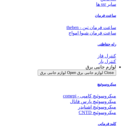
سایر ssr ها
ساعت فرمان
ساعت فرمان تبن - theben
ساعت فرمان شیوا امواج
رله حفاظتی
کنترل فاز
کنترل بار
لوازم جانبی برق
Close لوازم جانبی برق
Open لوازم جانبی برق
میکروسوئیچ
میکروسوئیچ کامپی - comepi
میکروسوئیچ پارس فانال
میکروسوئیچ اشنایدر
میکروسوئیچ CNTD
کلید فرمانی