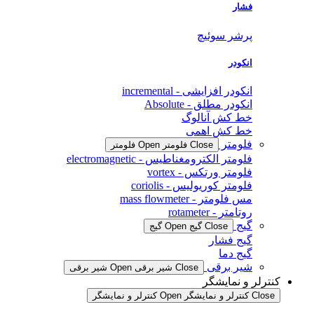
فشار
پرشر سوئیچ
انکودر
انکودر افزایشی - incremental
انکودر مطلق - Absolute
خط کش آنالوگ
خط کش اهمی
فلومتر
Close فلومتر
Open فلومتر
فلومتر الکترومغناطیس - electromagnetic
فلومتر ورتکس - vortex
فلومتر کوریولیس - coriolis
مس فلومتر - mass flowmeter
روتامتر - rotameter
گیج
Close گیج
Open گیج
گیج فشار
گیج دما
شیر برقی
Close شیر برقی
Open شیر برقی
کنترلر و نمایشگر
Close کنترلر و نمایشگر
Open کنترلر و نمایشگر