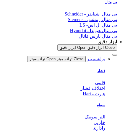
بی متال
بی متال اشنایدر - Schneider
بی متال زیمنس - Siemens
بی متال ال اس- LS
بی متال هیوندا - Hyundai
بی متال پارس فانال
ابزار دقیق
Close ابزار دقیق
Open ابزار دقیق
ترانسمیتر
Close ترانسمیتر
Open ترانسمیتر
فشار
قلمی
اختلاف فشار
هارت - Hart
سطح
التراسونیک
خازنی
راداری