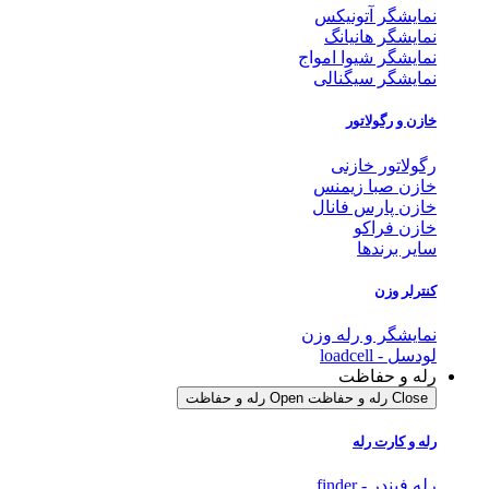
نمایشگر آتونیکس
نمایشگر هانیانگ
نمایشگر شیوا امواج
نمایشگر سیگنالی
خازن و رگولاتور
رگولاتور خازنی
خازن صبا زیمنس
خازن پارس فانال
خازن فراکو
سایر برندها
کنترلر وزن
نمایشگر و رله وزن
لودسل - loadcell
رله و حفاظت
Close رله و حفاظت
Open رله و حفاظت
رله و کارت رله
رله فیندر - finder