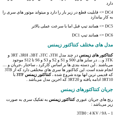
دارد
DC4 => قابلیت قطع در زیر بار را دارد و میتواند موتور های سری را
به کار بیاندازد
DC5 => همانند تیپ قبل اما با سرعت عملی بالاتر
DC6 => همانند تیپ DC1
مدل های مختلف کنتاکتور زیمنس
کنتاکتور های زیمنس
در چند مدل 3RT ،3RH ،3BT ،3TC ،3TH و
3TK و… در سایز های S00 و S1 و S2 و S3 و S6 تا S12 موجود
می‌باشند . این دسته بندی ها بر اساس کارکرد ، ساختار ،جریان و …
انجام شده است. این کتاکتور ها سری های مختلفی دارد که از 3TB
که قدیمی ترین انها بوده شروع شده ،
کنتاکتور زیمنس 3TF
با
3RT10 ادامه یافته و 3RT20 که اخرین مدل می‌باشد .
جریان کنتاکتورهای زیمنس
رنج های جریان عبوری
کنتاکتور زیمنس
به تفکیک سری به صورت
زیر می‌باشد :
1 – 3TB0 : 4 KV / 9A