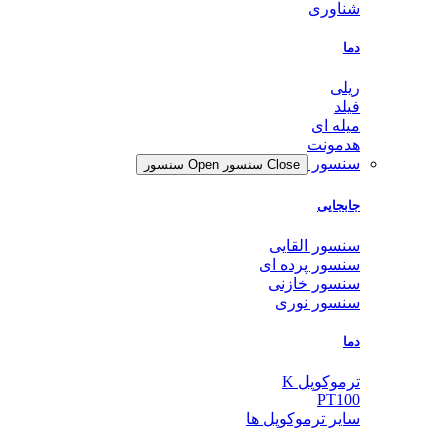
شناوری
دما
ریلی
فیلد
میله ای
هدمونت
سنسور
Close سنسور
Open سنسور
جابجایی
سنسور القایی
سنسور پرده ای
سنسور خازنی
سنسور نوری
دما
ترموکوپل K
PT100
سایر ترموکوپل ها