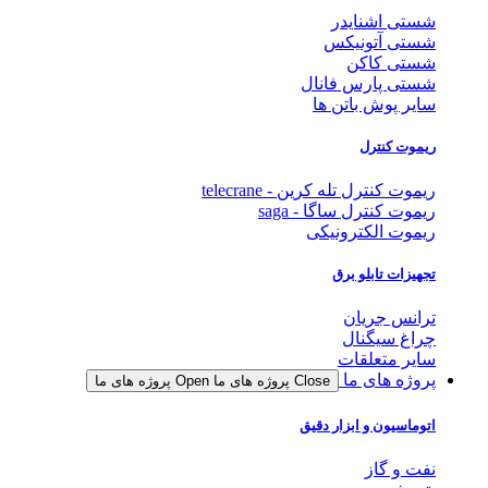
شستی اشنایدر
شستی آتونیکس
شستی کاکن
شستی پارس فانال
سایر پوش باتن ها
ریموت کنترل
ریموت کنترل تله کرین - telecrane
ریموت کنترل ساگا - saga
ریموت الکترونیکی
تجهیزات تابلو برق
ترانس جریان
چراغ سیگنال
سایر متعلقات
پروژه های ما
Close پروژه های ما
Open پروژه های ما
اتوماسیون و ابزار دقیق
نفت و گاز