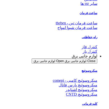
سایر ssr ها
ساعت فرمان
ساعت فرمان تبن - theben
ساعت فرمان شیوا امواج
رله حفاظتی
کنترل فاز
کنترل بار
لوازم جانبی برق
Close لوازم جانبی برق
Open لوازم جانبی برق
میکروسوئیچ
میکروسوئیچ کامپی - comepi
میکروسوئیچ پارس فانال
میکروسوئیچ اشنایدر
میکروسوئیچ CNTD
کلید فرمانی