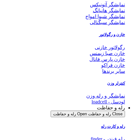
نمایشگر آتونیکس
نمایشگر هانیانگ
نمایشگر شیوا امواج
نمایشگر سیگنالی
خازن و رگولاتور
رگولاتور خازنی
خازن صبا زیمنس
خازن پارس فانال
خازن فراکو
سایر برندها
کنترلر وزن
نمایشگر و رله وزن
لودسل - loadcell
رله و حفاظت
Close رله و حفاظت
Open رله و حفاظت
رله و کارت رله
رله فیندر - finder