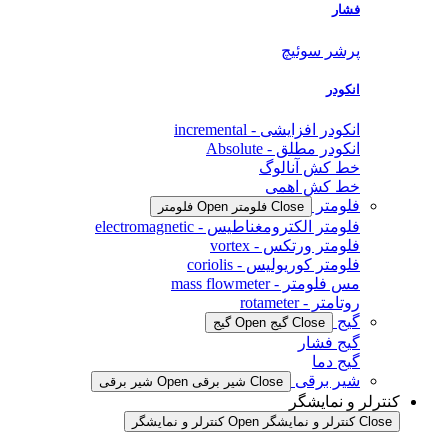
فشار
پرشر سوئیچ
انکودر
انکودر افزایشی - incremental
انکودر مطلق - Absolute
خط کش آنالوگ
خط کش اهمی
فلومتر
Close فلومتر
Open فلومتر
فلومتر الکترومغناطیس - electromagnetic
فلومتر ورتکس - vortex
فلومتر کوریولیس - coriolis
مس فلومتر - mass flowmeter
روتامتر - rotameter
گیج
Close گیج
Open گیج
گیج فشار
گیج دما
شیر برقی
Close شیر برقی
Open شیر برقی
کنترلر و نمایشگر
Close کنترلر و نمایشگر
Open کنترلر و نمایشگر