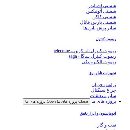
شستی اشنایدر
شستی آتونیکس
شستی کاکن
شستی پارس فانال
سایر پوش باتن ها
ریموت کنترل
ریموت کنترل تله کرین - telecrane
ریموت کنترل ساگا - saga
ریموت الکترونیکی
تجهیزات تابلو برق
ترانس جریان
چراغ سیگنال
سایر متعلقات
پروژه های ما
Close پروژه های ما
Open پروژه های ما
اتوماسیون و ابزار دقیق
نفت و گاز