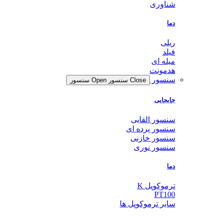
شناوری
دما
ریلی
فیلد
میله ای
هدمونت
سنسور
Close سنسور
Open سنسور
جابجایی
سنسور القایی
سنسور پرده ای
سنسور خازنی
سنسور نوری
دما
ترموکوپل K
PT100
سایر ترموکوپل ها