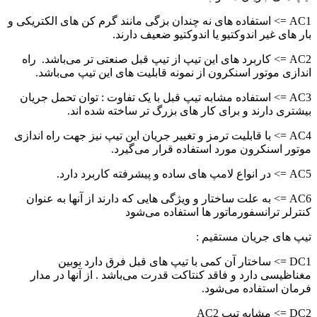
AC1 => استفاده های نه چندان بزگی مانند گرم کن های الکتریکی و
بار های غیر اندوکتیو یا اندوکتیو ضعیف دارند.
AC2 => کاربرد های این تیپ از تیپ قبل صنعتی تر می‌باشد. راه
اندازی موتور اسنکرون از نمونه قابلیت های این تیپ می‌باشد.
AC3 => استفاده مشابه تیپ قبل با یک تفاوت : توان تحمل جریان
بیشتری دارند و برای کار های بزرگ تر ساخته شده اند.
AC4 => با قابلیت ترمز و تغییر جریان این تیپ نیز جهت راه اندازی
موتور اسنکرون مورد استفاده قرار می‌گیرد.
AC5 => در انواع لامپ های ساده و پیشرفته کاربرد دارد.
AC6 => به علت ساختار و ویژگی هایی که دارند از آنها به عنوان
کنترلر ترانسفورماتور ها استفاده می‌شود
تیپ های جریان مستقیم :
DC1 => ساختار آن کمی با تیپ های قبل فرق دارد بوبین
مغناظیسی دارد و فاقد کنتاکت قدرت می‌باشد . از آنها در مدار
فرمان استفاده می‌شود.
DC2 => مشابه تیپ AC2