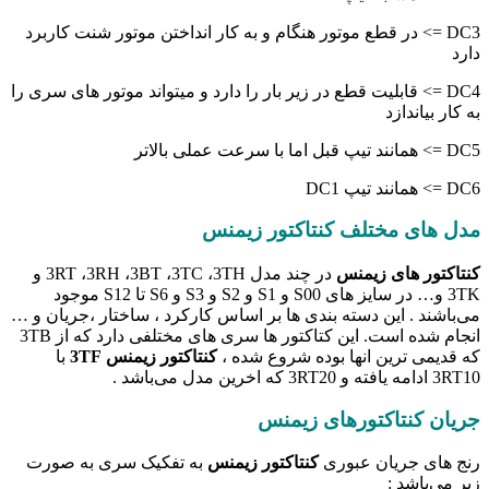
DC3 => در قطع موتور هنگام و به کار انداختن موتور شنت کاربرد
دارد
DC4 => قابلیت قطع در زیر بار را دارد و میتواند موتور های سری را
به کار بیاندازد
DC5 => همانند تیپ قبل اما با سرعت عملی بالاتر
DC6 => همانند تیپ DC1
مدل های مختلف کنتاکتور زیمنس
کنتاکتور های زیمنس
در چند مدل 3RT ،3RH ،3BT ،3TC ،3TH و
3TK و… در سایز های S00 و S1 و S2 و S3 و S6 تا S12 موجود
می‌باشند . این دسته بندی ها بر اساس کارکرد ، ساختار ،جریان و …
انجام شده است. این کتاکتور ها سری های مختلفی دارد که از 3TB
که قدیمی ترین انها بوده شروع شده ،
کنتاکتور زیمنس 3TF
با
3RT10 ادامه یافته و 3RT20 که اخرین مدل می‌باشد .
جریان کنتاکتورهای زیمنس
رنج های جریان عبوری
کنتاکتور زیمنس
به تفکیک سری به صورت
زیر می‌باشد :