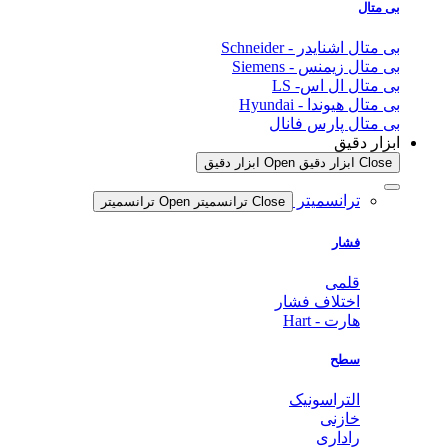
بی متال
بی متال اشنایدر - Schneider
بی متال زیمنس - Siemens
بی متال ال اس- LS
بی متال هیوندا - Hyundai
بی متال پارس فانال
ابزار دقیق
Close ابزار دقیق
Open ابزار دقیق
ترانسمیتر
Close ترانسمیتر
Open ترانسمیتر
فشار
قلمی
اختلاف فشار
هارت - Hart
سطح
التراسونیک
خازنی
راداری