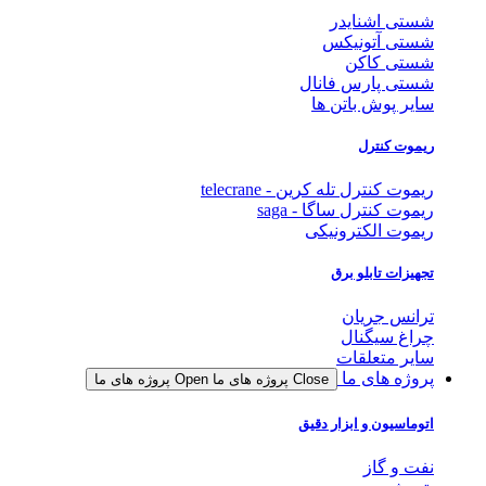
شستی اشنایدر
شستی آتونیکس
شستی کاکن
شستی پارس فانال
سایر پوش باتن ها
ریموت کنترل
ریموت کنترل تله کرین - telecrane
ریموت کنترل ساگا - saga
ریموت الکترونیکی
تجهیزات تابلو برق
ترانس جریان
چراغ سیگنال
سایر متعلقات
پروژه های ما
Close پروژه های ما
Open پروژه های ما
اتوماسیون و ابزار دقیق
نفت و گاز