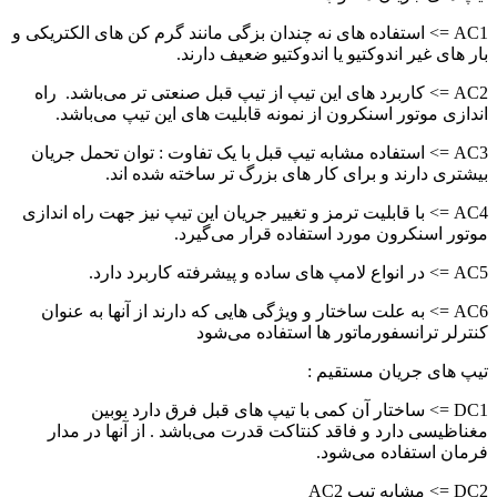
AC1 => استفاده های نه چندان بزگی مانند گرم کن های الکتریکی و
بار های غیر اندوکتیو یا اندوکتیو ضعیف دارند.
AC2 => کاربرد های این تیپ از تیپ قبل صنعتی تر می‌باشد. راه
اندازی موتور اسنکرون از نمونه قابلیت های این تیپ می‌باشد.
AC3 => استفاده مشابه تیپ قبل با یک تفاوت : توان تحمل جریان
بیشتری دارند و برای کار های بزرگ تر ساخته شده اند.
AC4 => با قابلیت ترمز و تغییر جریان این تیپ نیز جهت راه اندازی
موتور اسنکرون مورد استفاده قرار می‌گیرد.
AC5 => در انواع لامپ های ساده و پیشرفته کاربرد دارد.
AC6 => به علت ساختار و ویژگی هایی که دارند از آنها به عنوان
کنترلر ترانسفورماتور ها استفاده می‌شود
تیپ های جریان مستقیم :
DC1 => ساختار آن کمی با تیپ های قبل فرق دارد بوبین
مغناظیسی دارد و فاقد کنتاکت قدرت می‌باشد . از آنها در مدار
فرمان استفاده می‌شود.
DC2 => مشابه تیپ AC2