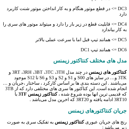
DC3 => در قطع موتور هنگام و به کار انداختن موتور شنت کاربرد
دارد
DC4 => قابلیت قطع در زیر بار را دارد و میتواند موتور های سری را
به کار بیاندازد
DC5 => همانند تیپ قبل اما با سرعت عملی بالاتر
DC6 => همانند تیپ DC1
مدل های مختلف کنتاکتور زیمنس
کنتاکتور های زیمنس
در چند مدل 3RT ،3RH ،3BT ،3TC ،3TH و
3TK و… در سایز های S00 و S1 و S2 و S3 و S6 تا S12 موجود
می‌باشند . این دسته بندی ها بر اساس کارکرد ، ساختار ،جریان و …
انجام شده است. این کتاکتور ها سری های مختلفی دارد که از 3TB
که قدیمی ترین انها بوده شروع شده ،
کنتاکتور زیمنس 3TF
با
3RT10 ادامه یافته و 3RT20 که اخرین مدل می‌باشد .
جریان کنتاکتورهای زیمنس
رنج های جریان عبوری
کنتاکتور زیمنس
به تفکیک سری به صورت
زیر می‌باشد :