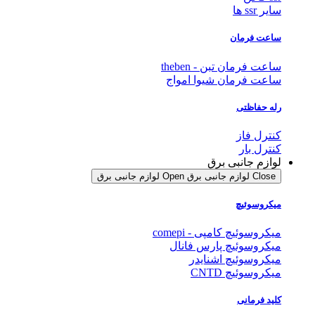
سایر ssr ها
ساعت فرمان
ساعت فرمان تبن - theben
ساعت فرمان شیوا امواج
رله حفاظتی
کنترل فاز
کنترل بار
لوازم جانبی برق
Close لوازم جانبی برق
Open لوازم جانبی برق
میکروسوئیچ
میکروسوئیچ کامپی - comepi
میکروسوئیچ پارس فانال
میکروسوئیچ اشنایدر
میکروسوئیچ CNTD
کلید فرمانی