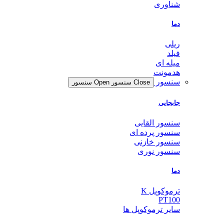
شناوری
دما
ریلی
فیلد
میله ای
هدمونت
سنسور
Close سنسور
Open سنسور
جابجایی
سنسور القایی
سنسور پرده ای
سنسور خازنی
سنسور نوری
دما
ترموکوپل K
PT100
سایر ترموکوپل ها