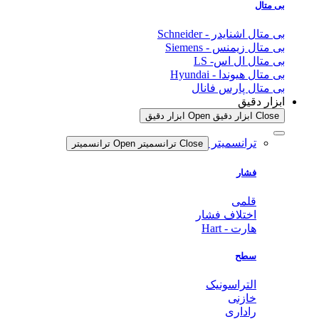
بی متال
بی متال اشنایدر - Schneider
بی متال زیمنس - Siemens
بی متال ال اس- LS
بی متال هیوندا - Hyundai
بی متال پارس فانال
ابزار دقیق
Close ابزار دقیق
Open ابزار دقیق
ترانسمیتر
Close ترانسمیتر
Open ترانسمیتر
فشار
قلمی
اختلاف فشار
هارت - Hart
سطح
التراسونیک
خازنی
راداری