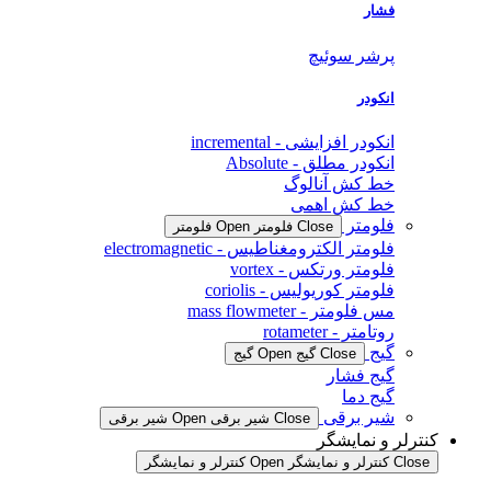
فشار
پرشر سوئیچ
انکودر
انکودر افزایشی - incremental
انکودر مطلق - Absolute
خط کش آنالوگ
خط کش اهمی
فلومتر
Close فلومتر
Open فلومتر
فلومتر الکترومغناطیس - electromagnetic
فلومتر ورتکس - vortex
فلومتر کوریولیس - coriolis
مس فلومتر - mass flowmeter
روتامتر - rotameter
گیج
Close گیج
Open گیج
گیج فشار
گیج دما
شیر برقی
Close شیر برقی
Open شیر برقی
کنترلر و نمایشگر
Close کنترلر و نمایشگر
Open کنترلر و نمایشگر