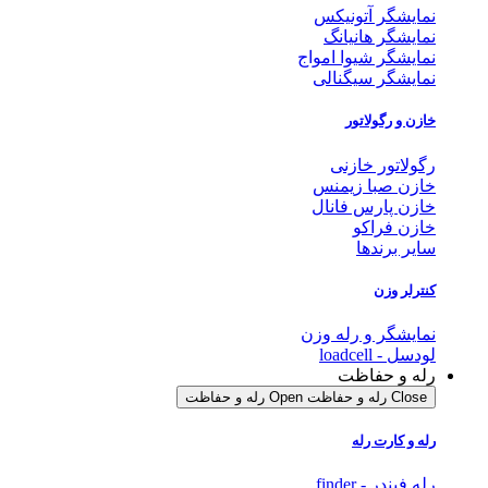
نمایشگر آتونیکس
نمایشگر هانیانگ
نمایشگر شیوا امواج
نمایشگر سیگنالی
خازن و رگولاتور
رگولاتور خازنی
خازن صبا زیمنس
خازن پارس فانال
خازن فراکو
سایر برندها
کنترلر وزن
نمایشگر و رله وزن
لودسل - loadcell
رله و حفاظت
Close رله و حفاظت
Open رله و حفاظت
رله و کارت رله
رله فیندر - finder