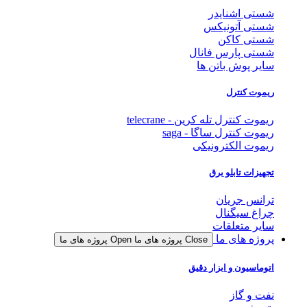
شستی اشنایدر
شستی آتونیکس
شستی کاکن
شستی پارس فانال
سایر پوش باتن ها
ریموت کنترل
ریموت کنترل تله کرین - telecrane
ریموت کنترل ساگا - saga
ریموت الکترونیکی
تجهیزات تابلو برق
ترانس جریان
چراغ سیگنال
سایر متعلقات
پروژه های ما
Close پروژه های ما
Open پروژه های ما
اتوماسیون و ابزار دقیق
نفت و گاز