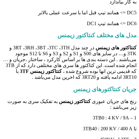
به کار بیاندازد
DC5 => همانند تیپ قبل اما با سرعت عملی بالاتر
DC6 => همانند تیپ DC1
مدل های مختلف کنتاکتور زیمنس
کنتاکتور های زیمنس
در چند مدل 3RT ،3RH ،3BT ،3TC ،3TH و
3TK و… در سایز های S00 و S1 و S2 و S3 و S6 تا S12 موجود
می‌باشند . این دسته بندی ها بر اساس کارکرد ، ساختار ،جریان و …
انجام شده است. این کتاکتور ها سری های مختلفی دارد که از 3TB
که قدیمی ترین انها بوده شروع شده ،
کنتاکتور زیمنس 3TF
با
3RT10 ادامه یافته و 3RT20 که اخرین مدل می‌باشد .
جریان کنتاکتورهای زیمنس
رنج های جریان عبوری
کنتاکتور زیمنس
به تفکیک سری به صورت
زیر می‌باشد :
1 – 3TB0 : 4 KV / 9A
تا 3TB40 : 200 KV / 400 A