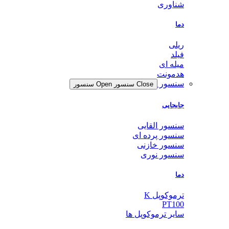
شناوری
دما
ریلی
فیلد
میله ای
هدمونت
سنسور
Close سنسور
Open سنسور
جابجایی
سنسور القایی
سنسور پرده ای
سنسور خازنی
سنسور نوری
دما
ترموکوپل K
PT100
سایر ترموکوپل ها