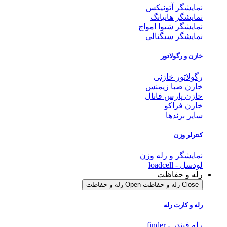
نمایشگر آتونیکس
نمایشگر هانیانگ
نمایشگر شیوا امواج
نمایشگر سیگنالی
خازن و رگولاتور
رگولاتور خازنی
خازن صبا زیمنس
خازن پارس فانال
خازن فراکو
سایر برندها
کنترلر وزن
نمایشگر و رله وزن
لودسل - loadcell
رله و حفاظت
Close رله و حفاظت
Open رله و حفاظت
رله و کارت رله
رله فیندر - finder