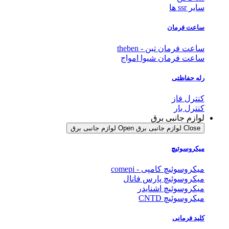
سایر ssr ها
ساعت فرمان
ساعت فرمان تبن - theben
ساعت فرمان شیوا امواج
رله حفاظتی
کنترل فاز
کنترل بار
لوازم جانبی برق
Close لوازم جانبی برق
Open لوازم جانبی برق
میکروسوئیچ
میکروسوئیچ کامپی - comepi
میکروسوئیچ پارس فانال
میکروسوئیچ اشنایدر
میکروسوئیچ CNTD
کلید فرمانی