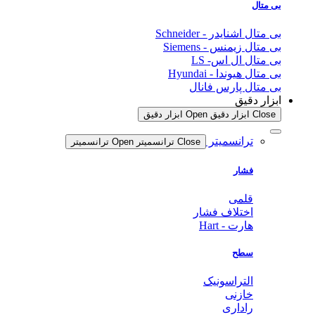
بی متال
بی متال اشنایدر - Schneider
بی متال زیمنس - Siemens
بی متال ال اس- LS
بی متال هیوندا - Hyundai
بی متال پارس فانال
ابزار دقیق
Close ابزار دقیق
Open ابزار دقیق
ترانسمیتر
Close ترانسمیتر
Open ترانسمیتر
فشار
قلمی
اختلاف فشار
هارت - Hart
سطح
التراسونیک
خازنی
راداری