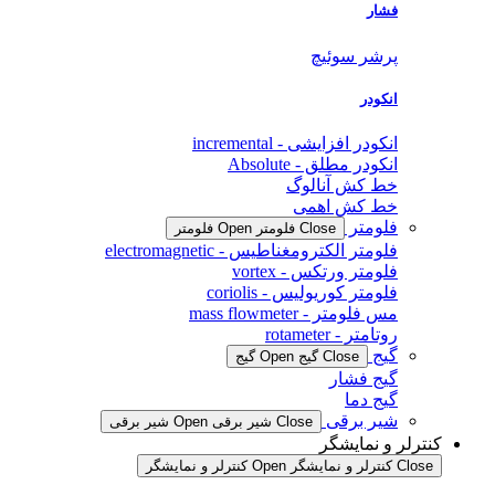
فشار
پرشر سوئیچ
انکودر
انکودر افزایشی - incremental
انکودر مطلق - Absolute
خط کش آنالوگ
خط کش اهمی
فلومتر
Close فلومتر
Open فلومتر
فلومتر الکترومغناطیس - electromagnetic
فلومتر ورتکس - vortex
فلومتر کوریولیس - coriolis
مس فلومتر - mass flowmeter
روتامتر - rotameter
گیج
Close گیج
Open گیج
گیج فشار
گیج دما
شیر برقی
Close شیر برقی
Open شیر برقی
کنترلر و نمایشگر
Close کنترلر و نمایشگر
Open کنترلر و نمایشگر