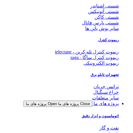
شستی اشنایدر
شستی آتونیکس
شستی کاکن
شستی پارس فانال
سایر پوش باتن ها
ریموت کنترل
ریموت کنترل تله کرین - telecrane
ریموت کنترل ساگا - saga
ریموت الکترونیکی
تجهیزات تابلو برق
ترانس جریان
چراغ سیگنال
سایر متعلقات
پروژه های ما
Close پروژه های ما
Open پروژه های ما
اتوماسیون و ابزار دقیق
نفت و گاز