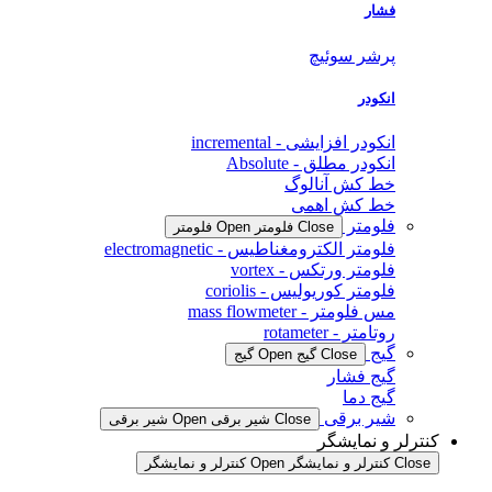
فشار
پرشر سوئیچ
انکودر
انکودر افزایشی - incremental
انکودر مطلق - Absolute
خط کش آنالوگ
خط کش اهمی
فلومتر
Close فلومتر
Open فلومتر
فلومتر الکترومغناطیس - electromagnetic
فلومتر ورتکس - vortex
فلومتر کوریولیس - coriolis
مس فلومتر - mass flowmeter
روتامتر - rotameter
گیج
Close گیج
Open گیج
گیج فشار
گیج دما
شیر برقی
Close شیر برقی
Open شیر برقی
کنترلر و نمایشگر
Close کنترلر و نمایشگر
Open کنترلر و نمایشگر