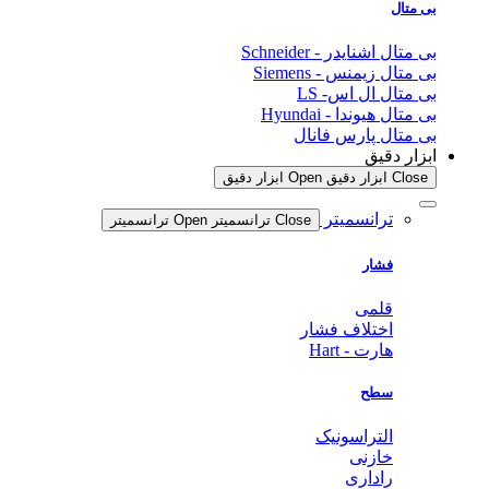
بی متال
بی متال اشنایدر - Schneider
بی متال زیمنس - Siemens
بی متال ال اس- LS
بی متال هیوندا - Hyundai
بی متال پارس فانال
ابزار دقیق
Close ابزار دقیق
Open ابزار دقیق
ترانسمیتر
Close ترانسمیتر
Open ترانسمیتر
فشار
قلمی
اختلاف فشار
هارت - Hart
سطح
التراسونیک
خازنی
راداری