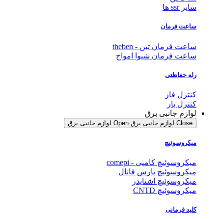
سایر ssr ها
ساعت فرمان
ساعت فرمان تبن - theben
ساعت فرمان شیوا امواج
رله حفاظتی
کنترل فاز
کنترل بار
لوازم جانبی برق
Close لوازم جانبی برق
Open لوازم جانبی برق
میکروسوئیچ
میکروسوئیچ کامپی - comepi
میکروسوئیچ پارس فانال
میکروسوئیچ اشنایدر
میکروسوئیچ CNTD
کلید فرمانی