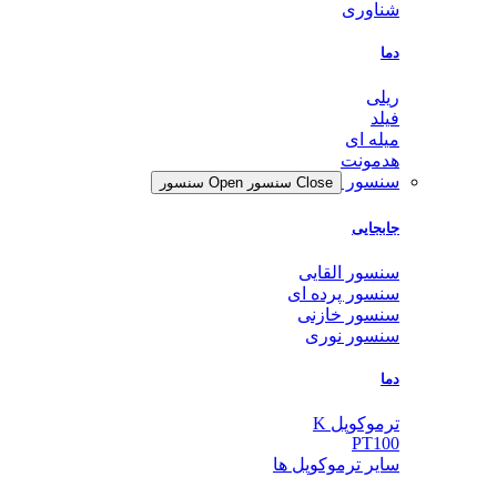
شناوری
دما
ریلی
فیلد
میله ای
هدمونت
سنسور
Close سنسور
Open سنسور
جابجایی
سنسور القایی
سنسور پرده ای
سنسور خازنی
سنسور نوری
دما
ترموکوپل K
PT100
سایر ترموکوپل ها