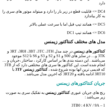
دارد
DC4 => قابلیت قطع در زیر بار را دارد و میتواند موتور های سری را
به کار بیاندازد
DC5 => همانند تیپ قبل اما با سرعت عملی بالاتر
DC6 => همانند تیپ DC1
مدل های مختلف کنتاکتور زیمنس
کنتاکتور های زیمنس
در چند مدل 3RT ،3RH ،3BT ،3TC ،3TH و
3TK و… در سایز های S00 و S1 و S2 و S3 و S6 تا S12 موجود
می‌باشند . این دسته بندی ها بر اساس کارکرد ، ساختار ،جریان و …
انجام شده است. این کتاکتور ها سری های مختلفی دارد که از 3TB
که قدیمی ترین انها بوده شروع شده ،
کنتاکتور زیمنس 3TF
با
3RT10 ادامه یافته و 3RT20 که اخرین مدل می‌باشد .
جریان کنتاکتورهای زیمنس
رنج های جریان عبوری
کنتاکتور زیمنس
به تفکیک سری به صورت
زیر می‌باشد :
1 – 3TB0 : 4 KV / 9A