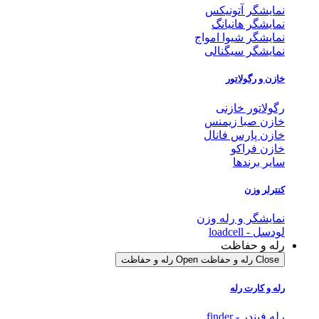
نمایشگر آتونیکس
نمایشگر هانیانگ
نمایشگر شیوا امواج
نمایشگر سیگنالی
خازن و رگولاتور
رگولاتور خازنی
خازن صبا زیمنس
خازن پارس فانال
خازن فراکو
سایر برندها
کنترلر وزن
نمایشگر و رله وزن
لودسل - loadcell
رله و حفاظت
Close رله و حفاظت
Open رله و حفاظت
رله و کارت رله
رله فیندر - finder