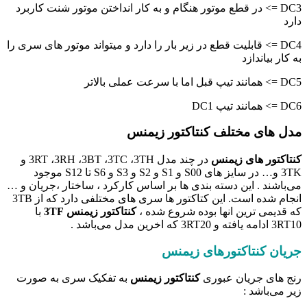
DC3 => در قطع موتور هنگام و به کار انداختن موتور شنت کاربرد
دارد
DC4 => قابلیت قطع در زیر بار را دارد و میتواند موتور های سری را
به کار بیاندازد
DC5 => همانند تیپ قبل اما با سرعت عملی بالاتر
DC6 => همانند تیپ DC1
مدل های مختلف کنتاکتور زیمنس
کنتاکتور های زیمنس
در چند مدل 3RT ،3RH ،3BT ،3TC ،3TH و
3TK و… در سایز های S00 و S1 و S2 و S3 و S6 تا S12 موجود
می‌باشند . این دسته بندی ها بر اساس کارکرد ، ساختار ،جریان و …
انجام شده است. این کتاکتور ها سری های مختلفی دارد که از 3TB
که قدیمی ترین انها بوده شروع شده ،
کنتاکتور زیمنس 3TF
با
3RT10 ادامه یافته و 3RT20 که اخرین مدل می‌باشد .
جریان کنتاکتورهای زیمنس
رنج های جریان عبوری
کنتاکتور زیمنس
به تفکیک سری به صورت
زیر می‌باشد :