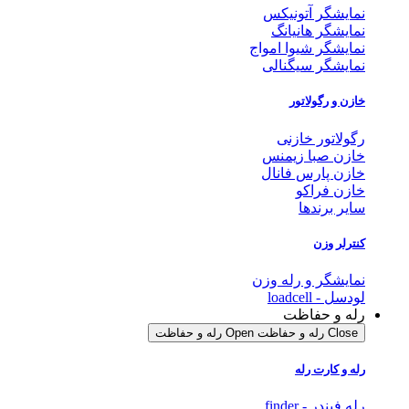
نمایشگر آتونیکس
نمایشگر هانیانگ
نمایشگر شیوا امواج
نمایشگر سیگنالی
خازن و رگولاتور
رگولاتور خازنی
خازن صبا زیمنس
خازن پارس فانال
خازن فراکو
سایر برندها
کنترلر وزن
نمایشگر و رله وزن
لودسل - loadcell
رله و حفاظت
Close رله و حفاظت
Open رله و حفاظت
رله و کارت رله
رله فیندر - finder