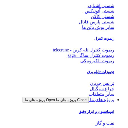
شستی اشنایدر
شستی آتونیکس
شستی کاکن
شستی پارس فانال
سایر پوش باتن ها
ریموت کنترل
ریموت کنترل تله کرین - telecrane
ریموت کنترل ساگا - saga
ریموت الکترونیکی
تجهیزات تابلو برق
ترانس جریان
چراغ سیگنال
سایر متعلقات
پروژه های ما
Close پروژه های ما
Open پروژه های ما
اتوماسیون و ابزار دقیق
نفت و گاز