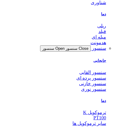
شناوری
دما
ریلی
فیلد
میله ای
هدمونت
سنسور
Close سنسور
Open سنسور
جابجایی
سنسور القایی
سنسور پرده ای
سنسور خازنی
سنسور نوری
دما
ترموکوپل K
PT100
سایر ترموکوپل ها