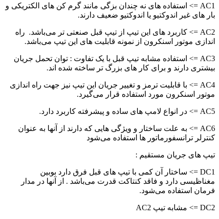
AC1 => استفاده های نه چندان بزگی مانند گرم کن های الکتریکی و
بار های غیر اندوکتیو یا اندوکتیو ضعیف دارند.
AC2 => کاربرد های این تیپ از تیپ قبل صنعتی تر می‌باشد. راه
اندازی موتور اسنکرون از نمونه قابلیت های این تیپ می‌باشد.
AC3 => استفاده مشابه تیپ قبل با یک تفاوت : توان تحمل جریان
بیشتری دارند و برای کار های بزرگ تر ساخته شده اند.
AC4 => با قابلیت ترمز و تغییر جریان این تیپ نیز جهت راه اندازی
موتور اسنکرون مورد استفاده قرار می‌گیرد.
AC5 => در انواع لامپ های ساده و پیشرفته کاربرد دارد.
AC6 => به علت ساختار و ویژگی هایی که دارند از آنها به عنوان
کنترلر ترانسفورماتور ها استفاده می‌شود
تیپ های جریان مستقیم :
DC1 => ساختار آن کمی با تیپ های قبل فرق دارد بوبین
مغناظیسی دارد و فاقد کنتاکت قدرت می‌باشد . از آنها در مدار
فرمان استفاده می‌شود.
DC2 => مشابه تیپ AC2