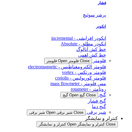
فشار
پرشر سوئیچ
انکودر
انکودر افزایشی - incremental
انکودر مطلق - Absolute
خط کش آنالوگ
خط کش اهمی
فلومتر
Close فلومتر
Open فلومتر
فلومتر الکترومغناطیس - electromagnetic
فلومتر ورتکس - vortex
فلومتر کوریولیس - coriolis
مس فلومتر - mass flowmeter
روتامتر - rotameter
گیج
Close گیج
Open گیج
گیج فشار
گیج دما
شیر برقی
Close شیر برقی
Open شیر برقی
کنترلر و نمایشگر
Close کنترلر و نمایشگر
Open کنترلر و نمایشگر