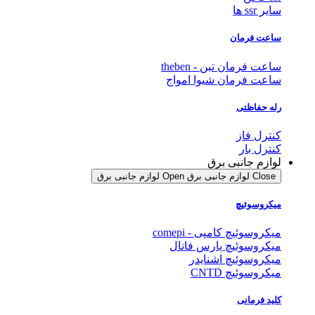
سایر ssr ها
ساعت فرمان
ساعت فرمان تبن - theben
ساعت فرمان شیوا امواج
رله حفاظتی
کنترل فاز
کنترل بار
لوازم جانبی برق
Close لوازم جانبی برق
Open لوازم جانبی برق
میکروسوئیچ
میکروسوئیچ کامپی - comepi
میکروسوئیچ پارس فانال
میکروسوئیچ اشنایدر
میکروسوئیچ CNTD
کلید فرمانی