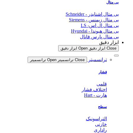
بی متال
بی متال اشنایدر - Schneider
بی متال زیمنس - Siemens
بی متال ال اس- LS
بی متال هیوندا - Hyundai
بی متال پارس فانال
ابزار دقیق
Close ابزار دقیق
Open ابزار دقیق
ترانسمیتر
Close ترانسمیتر
Open ترانسمیتر
فشار
قلمی
اختلاف فشار
هارت - Hart
سطح
التراسونیک
خازنی
راداری