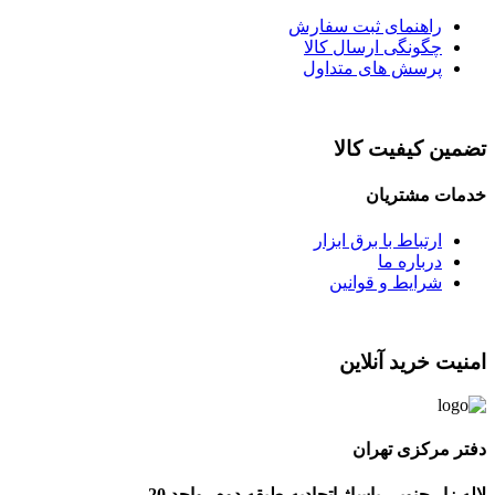
راهنمای ثبت سفارش
چگونگی ارسال کالا
پرسش های متداول
تضمین کیفیت کالا
خدمات مشتریان
ارتباط با برق ابزار
درباره ما
شرایط و قوانین
امنیت خرید آنلاین
دفتر مرکزی تهران
لاله زار جنوبی-پاساژ اتحادیه-طبقه دوم- واحد 20