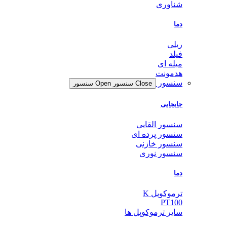
شناوری
دما
ریلی
فیلد
میله ای
هدمونت
سنسور
Close سنسور
Open سنسور
جابجایی
سنسور القایی
سنسور پرده ای
سنسور خازنی
سنسور نوری
دما
ترموکوپل K
PT100
سایر ترموکوپل ها