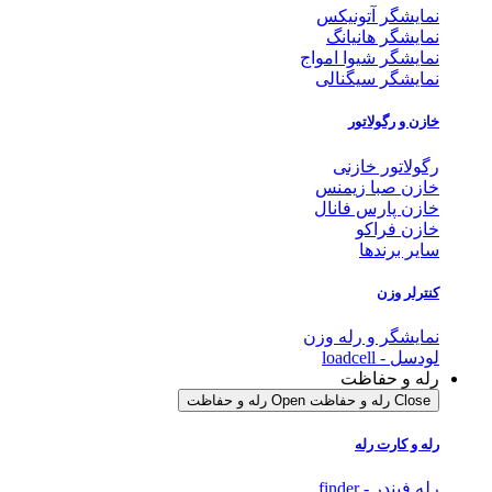
نمایشگر آتونیکس
نمایشگر هانیانگ
نمایشگر شیوا امواج
نمایشگر سیگنالی
خازن و رگولاتور
رگولاتور خازنی
خازن صبا زیمنس
خازن پارس فانال
خازن فراکو
سایر برندها
کنترلر وزن
نمایشگر و رله وزن
لودسل - loadcell
رله و حفاظت
Close رله و حفاظت
Open رله و حفاظت
رله و کارت رله
رله فیندر - finder