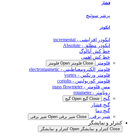
فشار
پرشر سوئیچ
انکودر
انکودر افزایشی - incremental
انکودر مطلق - Absolute
خط کش آنالوگ
خط کش اهمی
فلومتر
Close فلومتر
Open فلومتر
فلومتر الکترومغناطیس - electromagnetic
فلومتر ورتکس - vortex
فلومتر کوریولیس - coriolis
مس فلومتر - mass flowmeter
روتامتر - rotameter
گیج
Close گیج
Open گیج
گیج فشار
گیج دما
شیر برقی
Close شیر برقی
Open شیر برقی
کنترلر و نمایشگر
Close کنترلر و نمایشگر
Open کنترلر و نمایشگر