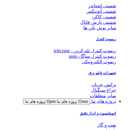
شستی اشنایدر
شستی آتونیکس
شستی کاکن
شستی پارس فانال
سایر پوش باتن ها
ریموت کنترل
ریموت کنترل تله کرین - telecrane
ریموت کنترل ساگا - saga
ریموت الکترونیکی
تجهیزات تابلو برق
ترانس جریان
چراغ سیگنال
سایر متعلقات
پروژه های ما
Close پروژه های ما
Open پروژه های ما
اتوماسیون و ابزار دقیق
نفت و گاز