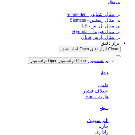
بی متال
بی متال اشنایدر - Schneider
بی متال زیمنس - Siemens
بی متال ال اس- LS
بی متال هیوندا - Hyundai
بی متال پارس فانال
ابزار دقیق
Close ابزار دقیق
Open ابزار دقیق
ترانسمیتر
Close ترانسمیتر
Open ترانسمیتر
فشار
قلمی
اختلاف فشار
هارت - Hart
سطح
التراسونیک
خازنی
راداری