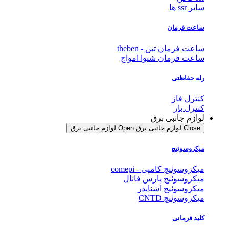
سایر ssr ها
ساعت فرمان
ساعت فرمان تبن - theben
ساعت فرمان شیوا امواج
رله حفاظتی
کنترل فاز
کنترل بار
لوازم جانبی برق
Close لوازم جانبی برق
Open لوازم جانبی برق
میکروسوئیچ
میکروسوئیچ کامپی - comepi
میکروسوئیچ پارس فانال
میکروسوئیچ اشنایدر
میکروسوئیچ CNTD
کلید فرمانی