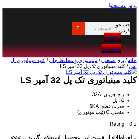
پرش به محتوا
جستجو
کردن
درباره ما
تماس با ما
خانه
/
برق صنعتی
/
مینیاتوری و محافظ جان
/
کلید مینیاتوری ال
اس
/ کلید مینیاتوری تک پل 32 آمپر LS
کلید مینیاتوری تک پل 32 آمپر LS
رنج جریان: 32A
تک پل
قدرت قطع: 6KA
منحنی C (تیپ موتوری)
Rating: 0
برای اطلاع از قیمت این محصول استعلام بگیرید --->>>