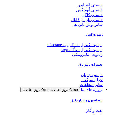
شستی اشنایدر
شستی آتونیکس
شستی کاکن
شستی پارس فانال
سایر پوش باتن ها
ریموت کنترل
ریموت کنترل تله کرین - telecrane
ریموت کنترل ساگا - saga
ریموت الکترونیکی
تجهیزات تابلو برق
ترانس جریان
چراغ سیگنال
سایر متعلقات
پروژه های ما
Close پروژه های ما
Open پروژه های ما
اتوماسیون و ابزار دقیق
نفت و گاز