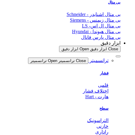
بی متال
بی متال اشنایدر - Schneider
بی متال زیمنس - Siemens
بی متال ال اس- LS
بی متال هیوندا - Hyundai
بی متال پارس فانال
ابزار دقیق
Close ابزار دقیق
Open ابزار دقیق
ترانسمیتر
Close ترانسمیتر
Open ترانسمیتر
فشار
قلمی
اختلاف فشار
هارت - Hart
سطح
التراسونیک
خازنی
راداری