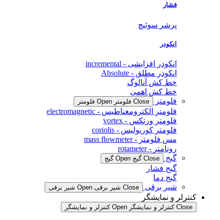
فشار
پرشر سوئیچ
انکودر
انکودر افزایشی - incremental
انکودر مطلق - Absolute
خط کش آنالوگ
خط کش اهمی
فلومتر
Close فلومتر
Open فلومتر
فلومتر الکترومغناطیس - electromagnetic
فلومتر ورتکس - vortex
فلومتر کوریولیس - coriolis
مس فلومتر - mass flowmeter
روتامتر - rotameter
گیج
Close گیج
Open گیج
گیج فشار
گیج دما
شیر برقی
Close شیر برقی
Open شیر برقی
کنترلر و نمایشگر
Close کنترلر و نمایشگر
Open کنترلر و نمایشگر