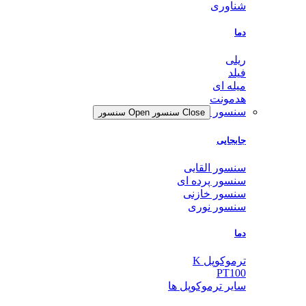
شناوری
دما
ریلی
فیلد
میله ای
هدمونت
سنسور
Close سنسور
Open سنسور
جابجایی
سنسور القایی
سنسور پرده ای
سنسور خازنی
سنسور نوری
دما
ترموکوپل K
PT100
سایر ترموکوپل ها