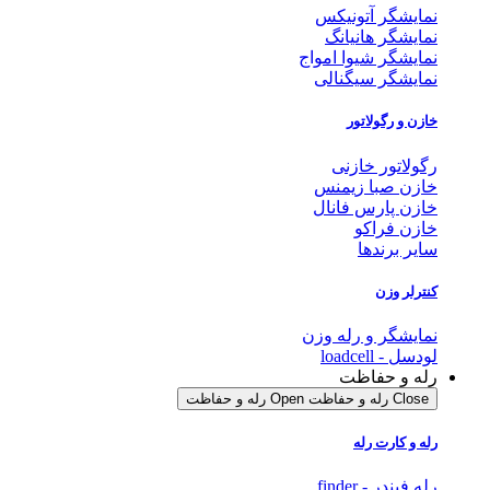
نمایشگر آتونیکس
نمایشگر هانیانگ
نمایشگر شیوا امواج
نمایشگر سیگنالی
خازن و رگولاتور
رگولاتور خازنی
خازن صبا زیمنس
خازن پارس فانال
خازن فراکو
سایر برندها
کنترلر وزن
نمایشگر و رله وزن
لودسل - loadcell
رله و حفاظت
Close رله و حفاظت
Open رله و حفاظت
رله و کارت رله
رله فیندر - finder