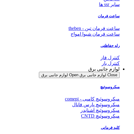
سایر ssr ها
ساعت فرمان
ساعت فرمان تبن - theben
ساعت فرمان شیوا امواج
رله حفاظتی
کنترل فاز
کنترل بار
لوازم جانبی برق
Close لوازم جانبی برق
Open لوازم جانبی برق
میکروسوئیچ
میکروسوئیچ کامپی - comepi
میکروسوئیچ پارس فانال
میکروسوئیچ اشنایدر
میکروسوئیچ CNTD
کلید فرمانی