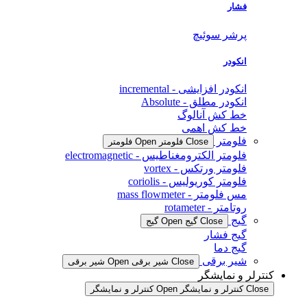
فشار
پرشر سوئیچ
انکودر
انکودر افزایشی - incremental
انکودر مطلق - Absolute
خط کش آنالوگ
خط کش اهمی
فلومتر
Close فلومتر
Open فلومتر
فلومتر الکترومغناطیس - electromagnetic
فلومتر ورتکس - vortex
فلومتر کوریولیس - coriolis
مس فلومتر - mass flowmeter
روتامتر - rotameter
گیج
Close گیج
Open گیج
گیج فشار
گیج دما
شیر برقی
Close شیر برقی
Open شیر برقی
کنترلر و نمایشگر
Close کنترلر و نمایشگر
Open کنترلر و نمایشگر