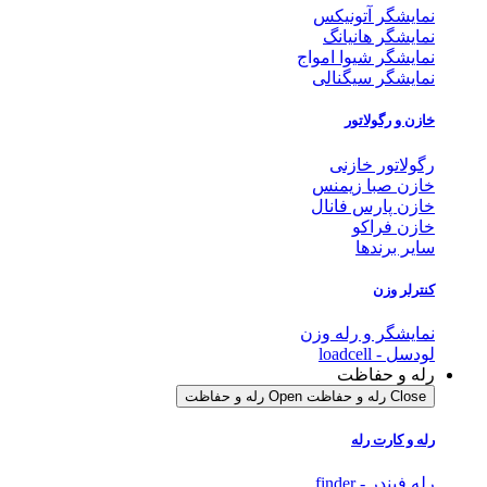
نمایشگر آتونیکس
نمایشگر هانیانگ
نمایشگر شیوا امواج
نمایشگر سیگنالی
خازن و رگولاتور
رگولاتور خازنی
خازن صبا زیمنس
خازن پارس فانال
خازن فراکو
سایر برندها
کنترلر وزن
نمایشگر و رله وزن
لودسل - loadcell
رله و حفاظت
Close رله و حفاظت
Open رله و حفاظت
رله و کارت رله
رله فیندر - finder