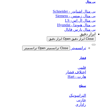
بی متال
بی متال اشنایدر - Schneider
بی متال زیمنس - Siemens
بی متال ال اس- LS
بی متال هیوندا - Hyundai
بی متال پارس فانال
ابزار دقیق
Close ابزار دقیق
Open ابزار دقیق
ترانسمیتر
Close ترانسمیتر
Open ترانسمیتر
فشار
قلمی
اختلاف فشار
هارت - Hart
سطح
التراسونیک
خازنی
راداری