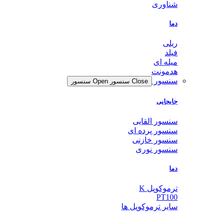
شناوری
دما
ریلی
فیلد
میله ای
هدمونت
سنسور
Close سنسور
Open سنسور
جابجایی
سنسور القایی
سنسور پرده ای
سنسور خازنی
سنسور نوری
دما
ترموکوپل K
PT100
سایر ترموکوپل ها