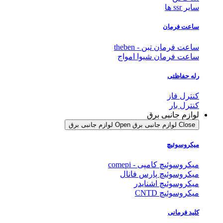
سایر ssr ها
ساعت فرمان
ساعت فرمان تبن - theben
ساعت فرمان شیوا امواج
رله حفاظتی
کنترل فاز
کنترل بار
لوازم جانبی برق
Close لوازم جانبی برق
Open لوازم جانبی برق
میکروسوئیچ
میکروسوئیچ کامپی - comepi
میکروسوئیچ پارس فانال
میکروسوئیچ اشنایدر
میکروسوئیچ CNTD
کلید فرمانی