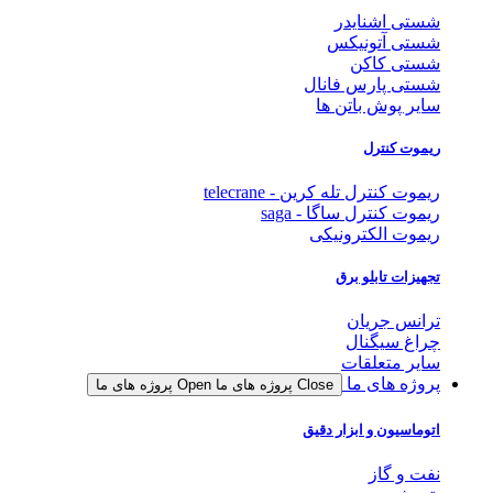
شستی اشنایدر
شستی آتونیکس
شستی کاکن
شستی پارس فانال
سایر پوش باتن ها
ریموت کنترل
ریموت کنترل تله کرین - telecrane
ریموت کنترل ساگا - saga
ریموت الکترونیکی
تجهیزات تابلو برق
ترانس جریان
چراغ سیگنال
سایر متعلقات
پروژه های ما
Close پروژه های ما
Open پروژه های ما
اتوماسیون و ابزار دقیق
نفت و گاز