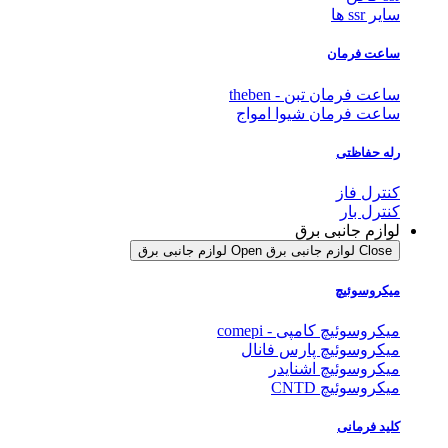
سایر ssr ها
ساعت فرمان
ساعت فرمان تبن - theben
ساعت فرمان شیوا امواج
رله حفاظتی
کنترل فاز
کنترل بار
لوازم جانبی برق
Close لوازم جانبی برق
Open لوازم جانبی برق
میکروسوئیچ
میکروسوئیچ کامپی - comepi
میکروسوئیچ پارس فانال
میکروسوئیچ اشنایدر
میکروسوئیچ CNTD
کلید فرمانی