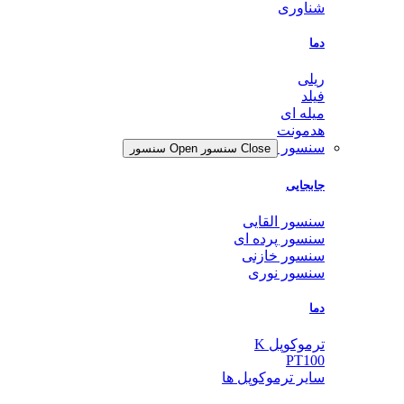
شناوری
دما
ریلی
فیلد
میله ای
هدمونت
سنسور
Close سنسور
Open سنسور
جابجایی
سنسور القایی
سنسور پرده ای
سنسور خازنی
سنسور نوری
دما
ترموکوپل K
PT100
سایر ترموکوپل ها