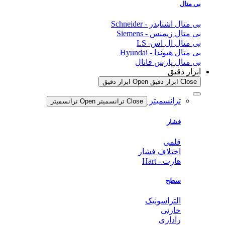
بی متال
بی متال اشنایدر - Schneider
بی متال زیمنس - Siemens
بی متال ال اس- LS
بی متال هیوندا - Hyundai
بی متال پارس فانال
ابزار دقیق
Close ابزار دقیق
Open ابزار دقیق
ترانسمیتر
Close ترانسمیتر
Open ترانسمیتر
فشار
قلمی
اختلاف فشار
هارت - Hart
سطح
التراسونیک
خازنی
راداری