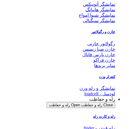
نمایشگر آتونیکس
نمایشگر هانیانگ
نمایشگر شیوا امواج
نمایشگر سیگنالی
خازن و رگولاتور
رگولاتور خازنی
خازن صبا زیمنس
خازن پارس فانال
خازن فراکو
سایر برندها
کنترلر وزن
نمایشگر و رله وزن
لودسل - loadcell
رله و حفاظت
Close رله و حفاظت
Open رله و حفاظت
رله و کارت رله
رله فیندر - finder