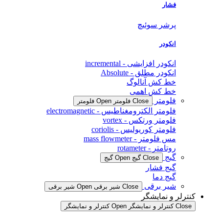
فشار
پرشر سوئیچ
انکودر
انکودر افزایشی - incremental
انکودر مطلق - Absolute
خط کش آنالوگ
خط کش اهمی
فلومتر
Close فلومتر
Open فلومتر
فلومتر الکترومغناطیس - electromagnetic
فلومتر ورتکس - vortex
فلومتر کوریولیس - coriolis
مس فلومتر - mass flowmeter
روتامتر - rotameter
گیج
Close گیج
Open گیج
گیج فشار
گیج دما
شیر برقی
Close شیر برقی
Open شیر برقی
کنترلر و نمایشگر
Close کنترلر و نمایشگر
Open کنترلر و نمایشگر