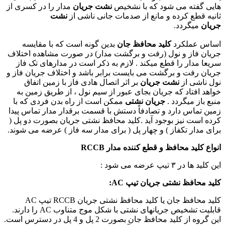
هایی گفته می شود که با نشخیص
نشت جریان
مدار را در کسری از
ثانیه قطع کرده و مانع از صدمات جانی ناشی از
نشت
جریان
میگردد.
اساس عملکرد
کلید محافظ جان
بدین گونه است که با مقایسه
جریان فاز و نول (رفت و برگشت مدار) در صورت مشاهده اختلاف
سریعا مدار را قطع میکند . لازم به ذکر است در مدارهای تک فاز
جریان رفت و برگشت می بایست برابر باشد و اختلاف جریان فاز و
نول ناشی از
نشت جریان
بر اثر اتصال هادی فاز با زمین اتفاق
خواهد افتاد که جریان بجای عبور از سیم نول ، از طریق زمین به
منبع باز میگردد .
جریان نشتی
ممکن است از راه بدن فردی که با
زمین تماس دارد و تصادفاً دستش با قسمت برقدار مدار تماس پیدا
کرده است نیز بوجود آید .کلید محافظ نشتی جریان بصورت دو پل (
برای مدار تکفاز ) و چهار پل ( برای مدار سه فاز ) عرضه می شوند.
انواع کلید محافظ و قطع کننده مدار RCCB
این کلید ها در ۳ تیپ عرضه می شود :
کلید محافظ نشتی جریان تیپ AC:
کلید محافظ جان یا کلید محافظ نشتی جریان RCCB تیپ AC
قابلیت تشخیص جریانهای نشتی با شکل موج متناوب AC را دارند.
این گروه از کلید محافظ جان بصورت 2 پل و 4 پل در دسترس است.