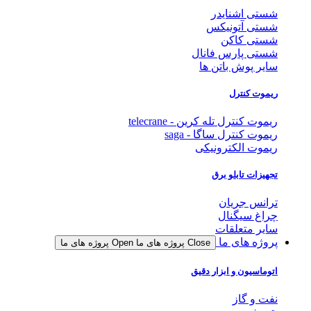
شستی اشنایدر
شستی آتونیکس
شستی کاکن
شستی پارس فانال
سایر پوش باتن ها
ریموت کنترل
ریموت کنترل تله کرین - telecrane
ریموت کنترل ساگا - saga
ریموت الکترونیکی
تجهیزات تابلو برق
ترانس جریان
چراغ سیگنال
سایر متعلقات
پروژه های ما
Close پروژه های ما
Open پروژه های ما
اتوماسیون و ابزار دقیق
نفت و گاز