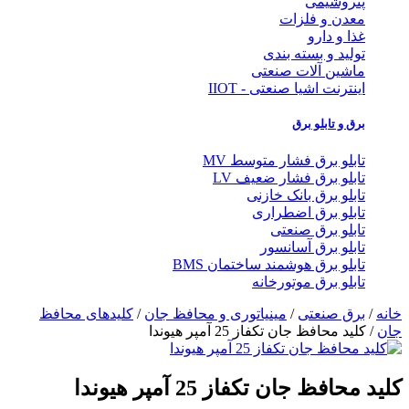
پتروشیمی
معدن و فلزات
غذا و دارو
تولید و بسته بندی
ماشین آلات صنعتی
اینترنت اشیا صنعتی - IIOT
برق و تابلو برق
تابلو برق فشار متوسط MV
تابلو برق فشار ضعیف LV
تابلو برق بانک خازنی
تابلو برق اضطراری
تابلو برق صنعتی
تابلو برق آسانسور
تابلو برق هوشمند ساختمان BMS
تابلو برق موتورخانه
خانه
/
برق صنعتی
/
مینیاتوری و محافظ جان
/
کلیدهای محافظ
جان
/ کلید محافظ جان تکفاز 25 آمپر هیوندا
کلید محافظ جان تکفاز 25 آمپر هیوندا