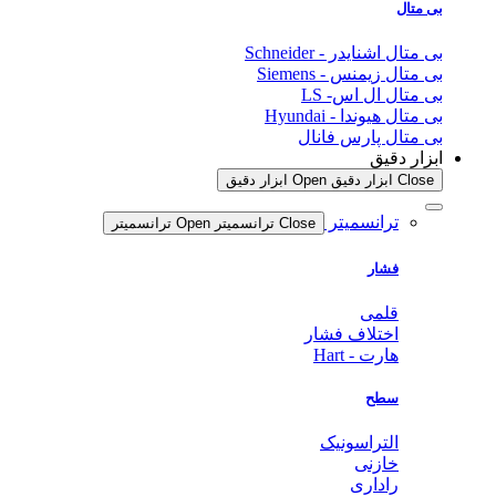
بی متال
بی متال اشنایدر - Schneider
بی متال زیمنس - Siemens
بی متال ال اس- LS
بی متال هیوندا - Hyundai
بی متال پارس فانال
ابزار دقیق
Close ابزار دقیق
Open ابزار دقیق
ترانسمیتر
Close ترانسمیتر
Open ترانسمیتر
فشار
قلمی
اختلاف فشار
هارت - Hart
سطح
التراسونیک
خازنی
راداری