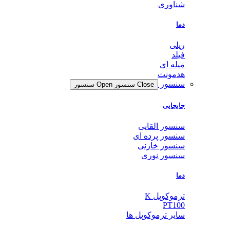
شناوری
دما
ریلی
فیلد
میله ای
هدمونت
سنسور
Close سنسور
Open سنسور
جابجایی
سنسور القایی
سنسور پرده ای
سنسور خازنی
سنسور نوری
دما
ترموکوپل K
PT100
سایر ترموکوپل ها