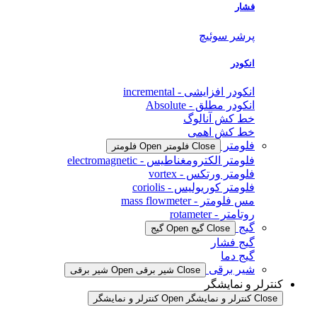
فشار
پرشر سوئیچ
انکودر
انکودر افزایشی - incremental
انکودر مطلق - Absolute
خط کش آنالوگ
خط کش اهمی
فلومتر
Close فلومتر
Open فلومتر
فلومتر الکترومغناطیس - electromagnetic
فلومتر ورتکس - vortex
فلومتر کوریولیس - coriolis
مس فلومتر - mass flowmeter
روتامتر - rotameter
گیج
Close گیج
Open گیج
گیج فشار
گیج دما
شیر برقی
Close شیر برقی
Open شیر برقی
کنترلر و نمایشگر
Close کنترلر و نمایشگر
Open کنترلر و نمایشگر