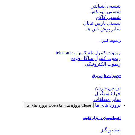
شستی اشنایدر
شستی آتونیکس
شستی کاکن
شستی پارس فانال
سایر پوش باتن ها
ریموت کنترل
ریموت کنترل تله کرین - telecrane
ریموت کنترل ساگا - saga
ریموت الکترونیکی
تجهیزات تابلو برق
ترانس جریان
چراغ سیگنال
سایر متعلقات
پروژه های ما
Close پروژه های ما
Open پروژه های ما
اتوماسیون و ابزار دقیق
نفت و گاز