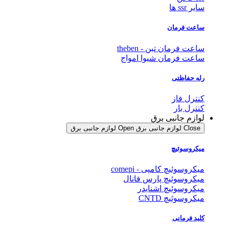
سایر ssr ها
ساعت فرمان
ساعت فرمان تبن - theben
ساعت فرمان شیوا امواج
رله حفاظتی
کنترل فاز
کنترل بار
لوازم جانبی برق
Close لوازم جانبی برق
Open لوازم جانبی برق
میکروسوئیچ
میکروسوئیچ کامپی - comepi
میکروسوئیچ پارس فانال
میکروسوئیچ اشنایدر
میکروسوئیچ CNTD
کلید فرمانی