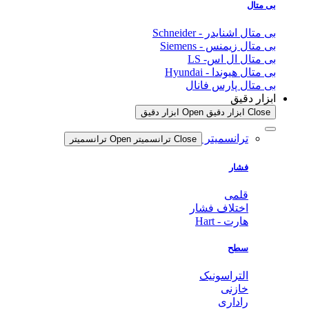
بی متال
بی متال اشنایدر - Schneider
بی متال زیمنس - Siemens
بی متال ال اس- LS
بی متال هیوندا - Hyundai
بی متال پارس فانال
ابزار دقیق
Close ابزار دقیق
Open ابزار دقیق
ترانسمیتر
Close ترانسمیتر
Open ترانسمیتر
فشار
قلمی
اختلاف فشار
هارت - Hart
سطح
التراسونیک
خازنی
راداری