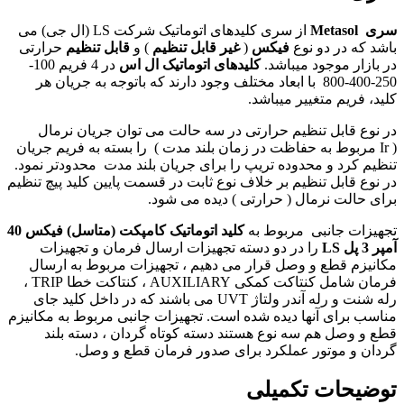
سری
Metasol
از سری کلیدهای اتوماتیک شرکت
LS
(ال جی) می
باشد که در دو نوع
فیکس
(
غیر قابل تنظیم
) و
قابل تنظیم
حرارتی
در بازار موجود میباشد.
کلیدهای اتوماتیک ال اس
در 4 فریم 100-
250-400-800 با ابعاد مختلف وجود دارند که باتوجه به جریان هر
کلید، فریم متغییر میباشد
.
در نوع قابل تنظیم حرارتی در سه حالت می توان جریان نرمال
(
Ir
مربوط به حفاظت در زمان بلند مدت ) را بسته به فریم جریان
تنظیم کرد و محدوده تریپ را برای جریان بلند مدت محدودتر نمود.
در نوع قابل تنظیم بر خلاف نوع ثابت در قسمت پایین کلید پیچ تنظیم
برای حالت نرمال ( حرارتی ) دیده می شود
.
تجهیزات جانبی مربوط به
کلید اتوماتیک کامپکت (متاسل) فیکس 40
آمپر 3 پل
LS
را در دو دسته تجهیزات ارسال فرمان و تجهیزات
مکانیزم قطع و وصل قرار می دهیم ، تجهیزات مربوط به ارسال
فرمان شامل کنتاکت کمکی
AUXILIARY
، کنتاکت خطا
TRIP
،
رله شنت
و رله آندر ولتاژ
UVT
می باشند که در داخل کلید جای
مناسب برای آنها دیده شده است. تجهیزات جانبی مربوط به مکانیزم
قطع و وصل هم سه نوع هستند دسته کوتاه گردان ، دسته بلند
گردان و موتور عملکرد برای صدور فرمان قطع و وصل.
توضیحات تکمیلی