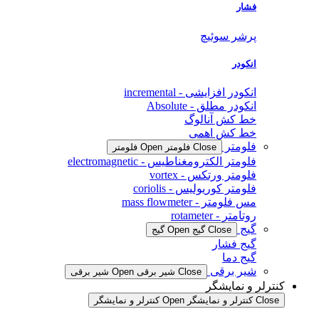
فشار
پرشر سوئیچ
انکودر
انکودر افزایشی - incremental
انکودر مطلق - Absolute
خط کش آنالوگ
خط کش اهمی
فلومتر
Close فلومتر
Open فلومتر
فلومتر الکترومغناطیس - electromagnetic
فلومتر ورتکس - vortex
فلومتر کوریولیس - coriolis
مس فلومتر - mass flowmeter
روتامتر - rotameter
گیج
Close گیج
Open گیج
گیج فشار
گیج دما
شیر برقی
Close شیر برقی
Open شیر برقی
کنترلر و نمایشگر
Close کنترلر و نمایشگر
Open کنترلر و نمایشگر