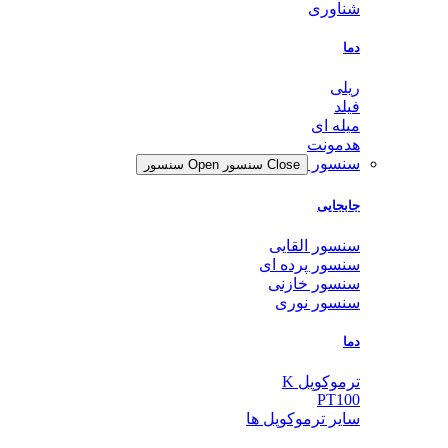
شناوری
دما
ریلی
فیلد
میله ای
هدمونت
سنسور
Close سنسور
Open سنسور
جابجایی
سنسور القایی
سنسور پرده ای
سنسور خازنی
سنسور نوری
دما
ترموکوپل K
PT100
سایر ترموکوپل ها