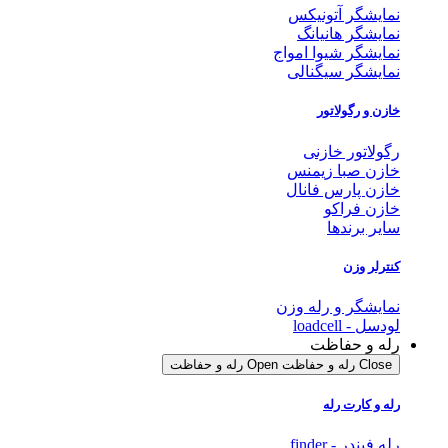
نمایشگر آتونیکس
نمایشگر هانیانگ
نمایشگر شیوا امواج
نمایشگر سیگنالی
خازن و رگولاتور
رگولاتور خازنی
خازن صبا زیمنس
خازن پارس فانال
خازن فراکو
سایر برندها
کنترلر وزن
نمایشگر و رله وزن
لودسل - loadcell
رله و حفاظت
Close رله و حفاظت
Open رله و حفاظت
رله و کارت رله
رله فیندر - finder