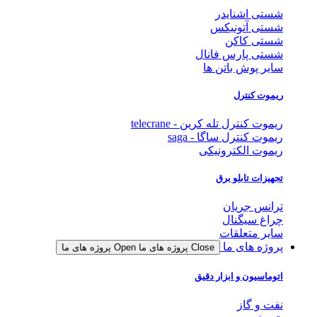
شستی اشنایدر
شستی آتونیکس
شستی کاکن
شستی پارس فانال
سایر پوش باتن ها
ریموت کنترل
ریموت کنترل تله کرین - telecrane
ریموت کنترل ساگا - saga
ریموت الکترونیکی
تجهیزات تابلو برق
ترانس جریان
چراغ سیگنال
سایر متعلقات
پروژه های ما
Close پروژه های ما
Open پروژه های ما
اتوماسیون و ابزار دقیق
نفت و گاز