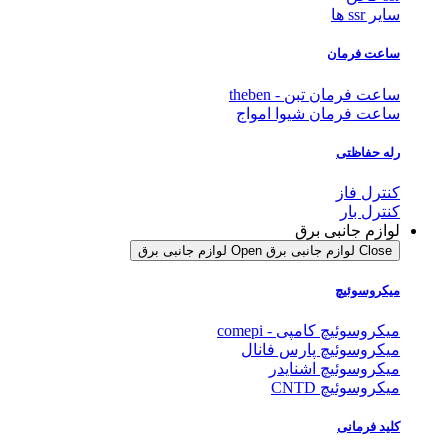
سایر ssr ها
ساعت فرمان
ساعت فرمان تبن - theben
ساعت فرمان شیوا امواج
رله حفاظتی
کنترل فاز
کنترل بار
لوازم جانبی برق
Close لوازم جانبی برق
Open لوازم جانبی برق
میکروسوئیچ
میکروسوئیچ کامپی - comepi
میکروسوئیچ پارس فانال
میکروسوئیچ اشنایدر
میکروسوئیچ CNTD
کلید فرمانی