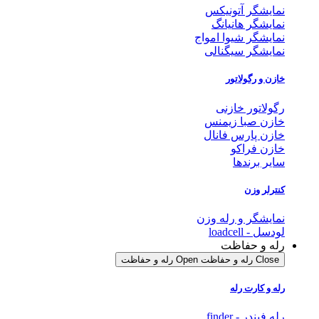
نمایشگر آتونیکس
نمایشگر هانیانگ
نمایشگر شیوا امواج
نمایشگر سیگنالی
خازن و رگولاتور
رگولاتور خازنی
خازن صبا زیمنس
خازن پارس فانال
خازن فراکو
سایر برندها
کنترلر وزن
نمایشگر و رله وزن
لودسل - loadcell
رله و حفاظت
Close رله و حفاظت
Open رله و حفاظت
رله و کارت رله
رله فیندر - finder