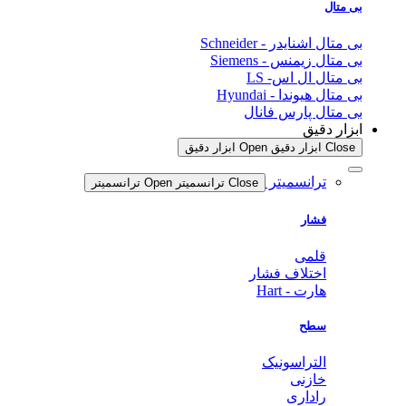
بی متال
بی متال اشنایدر - Schneider
بی متال زیمنس - Siemens
بی متال ال اس- LS
بی متال هیوندا - Hyundai
بی متال پارس فانال
ابزار دقیق
Close ابزار دقیق
Open ابزار دقیق
ترانسمیتر
Close ترانسمیتر
Open ترانسمیتر
فشار
قلمی
اختلاف فشار
هارت - Hart
سطح
التراسونیک
خازنی
راداری