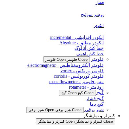
فشار
پرشر سوئیچ
انکودر
انکودر افزایشی - incremental
انکودر مطلق - Absolute
خط کش آنالوگ
خط کش اهمی
فلومتر
Close فلومتر
Open فلومتر
فلومتر الکترومغناطیس - electromagnetic
فلومتر ورتکس - vortex
فلومتر کوریولیس - coriolis
مس فلومتر - mass flowmeter
روتامتر - rotameter
گیج
Close گیج
Open گیج
گیج فشار
گیج دما
شیر برقی
Close شیر برقی
Open شیر برقی
کنترلر و نمایشگر
Close کنترلر و نمایشگر
Open کنترلر و نمایشگر