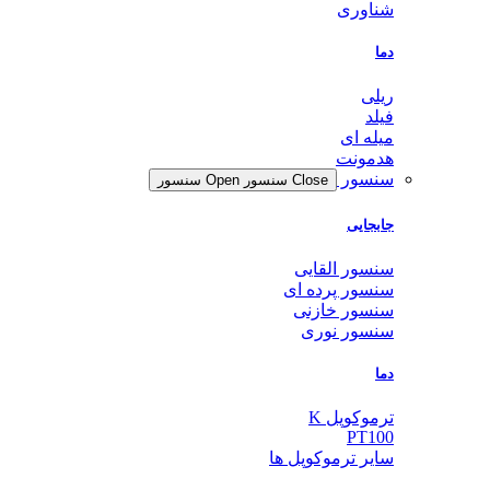
شناوری
دما
ریلی
فیلد
میله ای
هدمونت
سنسور
Close سنسور
Open سنسور
جابجایی
سنسور القایی
سنسور پرده ای
سنسور خازنی
سنسور نوری
دما
ترموکوپل K
PT100
سایر ترموکوپل ها