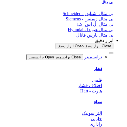
بی متال
بی متال اشنایدر - Schneider
بی متال زیمنس - Siemens
بی متال ال اس- LS
بی متال هیوندا - Hyundai
بی متال پارس فانال
ابزار دقیق
Close ابزار دقیق
Open ابزار دقیق
ترانسمیتر
Close ترانسمیتر
Open ترانسمیتر
فشار
قلمی
اختلاف فشار
هارت - Hart
سطح
التراسونیک
خازنی
راداری