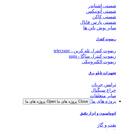
شستی اشنایدر
شستی آتونیکس
شستی کاکن
شستی پارس فانال
سایر پوش باتن ها
ریموت کنترل
ریموت کنترل تله کرین - telecrane
ریموت کنترل ساگا - saga
ریموت الکترونیکی
تجهیزات تابلو برق
ترانس جریان
چراغ سیگنال
سایر متعلقات
پروژه های ما
Close پروژه های ما
Open پروژه های ما
اتوماسیون و ابزار دقیق
نفت و گاز