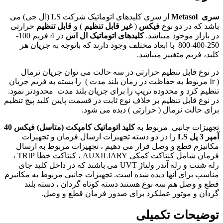
سری
Metasol
از سری کلیدهای اتوماتیک شرکت
LS
(ال جی) می
باشد که در دو نوع
فیکس
(
غیر قابل تنظیم
) و
قابل تنظیم
حرارتی
در بازار موجود میباشد.
کلیدهای اتوماتیک ال اس
در 4 فریم 100-
250-400-800 با ابعاد مختلف وجود دارند که باتوجه به جریان هر
کلید، فریم متغییر میباشد
.
در نوع قابل تنظیم حرارتی در سه حالت می توان جریان نرمال
(
Ir
مربوط به حفاظت در زمان بلند مدت ) را بسته به فریم جریان
تنظیم کرد و محدوده تریپ را برای جریان بلند مدت محدودتر نمود.
در نوع قابل تنظیم بر خلاف نوع ثابت در قسمت پایین کلید پیچ تنظیم
برای حالت نرمال ( حرارتی ) دیده می شود
.
تجهیزات جانبی مربوط به
کلید اتوماتیک کامپکت (متاسل) فیکس 40
آمپر 3 پل
LS
را در دو دسته تجهیزات ارسال فرمان و تجهیزات
مکانیزم قطع و وصل قرار می دهیم ، تجهیزات مربوط به ارسال
فرمان شامل کنتاکت کمکی
AUXILIARY
، کنتاکت خطا
TRIP
،
رله شنت
و رله آندر ولتاژ
UVT
می باشند که در داخل کلید جای
مناسب برای آنها دیده شده است. تجهیزات جانبی مربوط به مکانیزم
قطع و وصل هم سه نوع هستند دسته کوتاه گردان ، دسته بلند
گردان و موتور عملکرد برای صدور فرمان قطع و وصل.
توضیحات تکمیلی