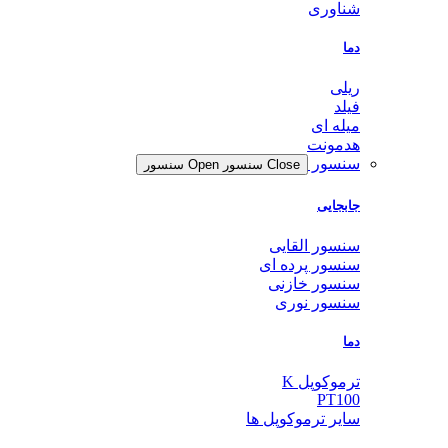
شناوری
دما
ریلی
فیلد
میله ای
هدمونت
سنسور
Close سنسور
Open سنسور
جابجایی
سنسور القایی
سنسور پرده ای
سنسور خازنی
سنسور نوری
دما
ترموکوپل K
PT100
سایر ترموکوپل ها