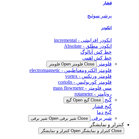
فشار
پرشر سوئیچ
انکودر
انکودر افزایشی - incremental
انکودر مطلق - Absolute
خط کش آنالوگ
خط کش اهمی
فلومتر
Close فلومتر
Open فلومتر
فلومتر الکترومغناطیس - electromagnetic
فلومتر ورتکس - vortex
فلومتر کوریولیس - coriolis
مس فلومتر - mass flowmeter
روتامتر - rotameter
گیج
Close گیج
Open گیج
گیج فشار
گیج دما
شیر برقی
Close شیر برقی
Open شیر برقی
کنترلر و نمایشگر
Close کنترلر و نمایشگر
Open کنترلر و نمایشگر