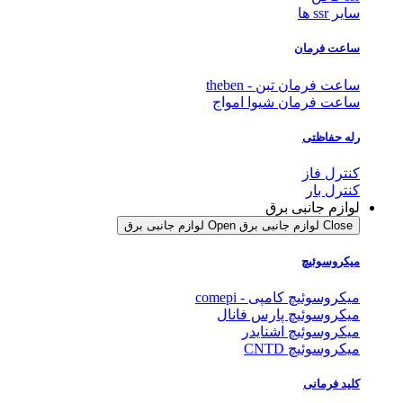
سایر ssr ها
ساعت فرمان
ساعت فرمان تبن - theben
ساعت فرمان شیوا امواج
رله حفاظتی
کنترل فاز
کنترل بار
لوازم جانبی برق
Close لوازم جانبی برق
Open لوازم جانبی برق
میکروسوئیچ
میکروسوئیچ کامپی - comepi
میکروسوئیچ پارس فانال
میکروسوئیچ اشنایدر
میکروسوئیچ CNTD
کلید فرمانی