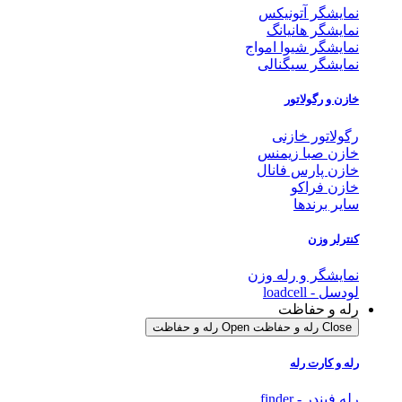
نمایشگر آتونیکس
نمایشگر هانیانگ
نمایشگر شیوا امواج
نمایشگر سیگنالی
خازن و رگولاتور
رگولاتور خازنی
خازن صبا زیمنس
خازن پارس فانال
خازن فراکو
سایر برندها
کنترلر وزن
نمایشگر و رله وزن
لودسل - loadcell
رله و حفاظت
Close رله و حفاظت
Open رله و حفاظت
رله و کارت رله
رله فیندر - finder