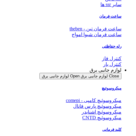
سایر ssr ها
ساعت فرمان
ساعت فرمان تبن - theben
ساعت فرمان شیوا امواج
رله حفاظتی
کنترل فاز
کنترل بار
لوازم جانبی برق
Close لوازم جانبی برق
Open لوازم جانبی برق
میکروسوئیچ
میکروسوئیچ کامپی - comepi
میکروسوئیچ پارس فانال
میکروسوئیچ اشنایدر
میکروسوئیچ CNTD
کلید فرمانی