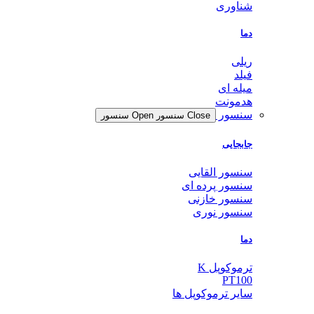
شناوری
دما
ریلی
فیلد
میله ای
هدمونت
سنسور
Close سنسور
Open سنسور
جابجایی
سنسور القایی
سنسور پرده ای
سنسور خازنی
سنسور نوری
دما
ترموکوپل K
PT100
سایر ترموکوپل ها