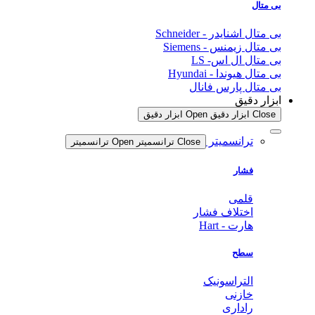
بی متال
بی متال اشنایدر - Schneider
بی متال زیمنس - Siemens
بی متال ال اس- LS
بی متال هیوندا - Hyundai
بی متال پارس فانال
ابزار دقیق
Close ابزار دقیق
Open ابزار دقیق
ترانسمیتر
Close ترانسمیتر
Open ترانسمیتر
فشار
قلمی
اختلاف فشار
هارت - Hart
سطح
التراسونیک
خازنی
راداری