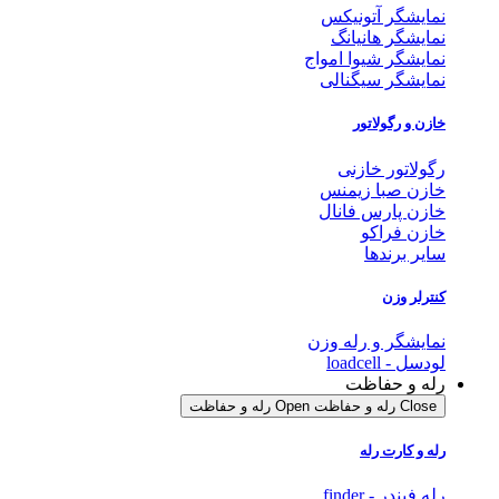
نمایشگر آتونیکس
نمایشگر هانیانگ
نمایشگر شیوا امواج
نمایشگر سیگنالی
خازن و رگولاتور
رگولاتور خازنی
خازن صبا زیمنس
خازن پارس فانال
خازن فراکو
سایر برندها
کنترلر وزن
نمایشگر و رله وزن
لودسل - loadcell
رله و حفاظت
Close رله و حفاظت
Open رله و حفاظت
رله و کارت رله
رله فیندر - finder