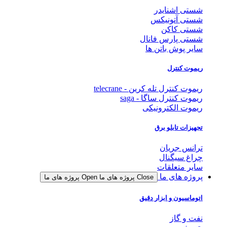
شستی اشنایدر
شستی آتونیکس
شستی کاکن
شستی پارس فانال
سایر پوش باتن ها
ریموت کنترل
ریموت کنترل تله کرین - telecrane
ریموت کنترل ساگا - saga
ریموت الکترونیکی
تجهیزات تابلو برق
ترانس جریان
چراغ سیگنال
سایر متعلقات
پروژه های ما
Close پروژه های ما
Open پروژه های ما
اتوماسیون و ابزار دقیق
نفت و گاز