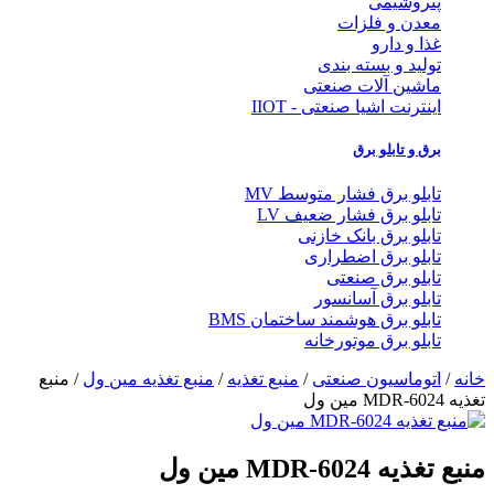
پتروشیمی
معدن و فلزات
غذا و دارو
تولید و بسته بندی
ماشین آلات صنعتی
اینترنت اشیا صنعتی - IIOT
برق و تابلو برق
تابلو برق فشار متوسط MV
تابلو برق فشار ضعیف LV
تابلو برق بانک خازنی
تابلو برق اضطراری
تابلو برق صنعتی
تابلو برق آسانسور
تابلو برق هوشمند ساختمان BMS
تابلو برق موتورخانه
خانه
/
اتوماسیون صنعتی
/
منبع تغذیه
/
منبع تغذیه مین ول
/ منبع
تغذیه MDR-6024 مین ول
منبع تغذیه MDR-6024 مین ول