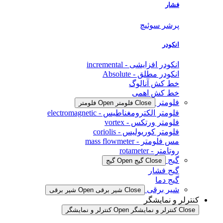
فشار
پرشر سوئیچ
انکودر
انکودر افزایشی - incremental
انکودر مطلق - Absolute
خط کش آنالوگ
خط کش اهمی
فلومتر
Close فلومتر
Open فلومتر
فلومتر الکترومغناطیس - electromagnetic
فلومتر ورتکس - vortex
فلومتر کوریولیس - coriolis
مس فلومتر - mass flowmeter
روتامتر - rotameter
گیج
Close گیج
Open گیج
گیج فشار
گیج دما
شیر برقی
Close شیر برقی
Open شیر برقی
کنترلر و نمایشگر
Close کنترلر و نمایشگر
Open کنترلر و نمایشگر