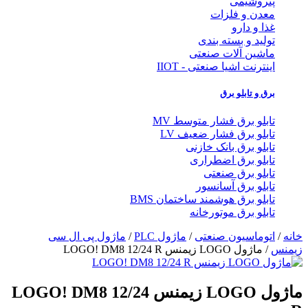
پتروشیمی
معدن و فلزات
غذا و دارو
تولید و بسته بندی
ماشین آلات صنعتی
اینترنت اشیا صنعتی - IIOT
برق و تابلو برق
تابلو برق فشار متوسط MV
تابلو برق فشار ضعیف LV
تابلو برق بانک خازنی
تابلو برق اضطراری
تابلو برق صنعتی
تابلو برق آسانسور
تابلو برق هوشمند ساختمان BMS
تابلو برق موتورخانه
خانه
/
اتوماسیون صنعتی
/
ماژول PLC
/
ماژول پی ال سی
زیمنس
/ ماژول LOGO زیمنس LOGO! DM8 12/24 R
ماژول LOGO زیمنس LOGO! DM8 12/24