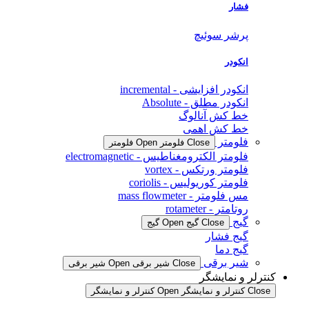
فشار
پرشر سوئیچ
انکودر
انکودر افزایشی - incremental
انکودر مطلق - Absolute
خط کش آنالوگ
خط کش اهمی
فلومتر
Close فلومتر
Open فلومتر
فلومتر الکترومغناطیس - electromagnetic
فلومتر ورتکس - vortex
فلومتر کوریولیس - coriolis
مس فلومتر - mass flowmeter
روتامتر - rotameter
گیج
Close گیج
Open گیج
گیج فشار
گیج دما
شیر برقی
Close شیر برقی
Open شیر برقی
کنترلر و نمایشگر
Close کنترلر و نمایشگر
Open کنترلر و نمایشگر