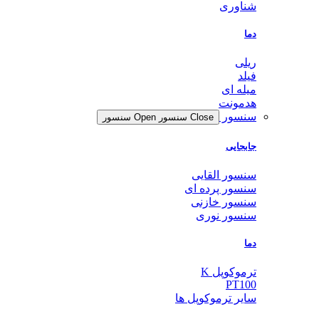
شناوری
دما
ریلی
فیلد
میله ای
هدمونت
سنسور
Close سنسور
Open سنسور
جابجایی
سنسور القایی
سنسور پرده ای
سنسور خازنی
سنسور نوری
دما
ترموکوپل K
PT100
سایر ترموکوپل ها