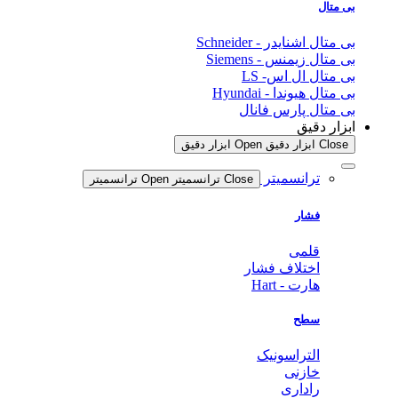
بی متال
بی متال اشنایدر - Schneider
بی متال زیمنس - Siemens
بی متال ال اس- LS
بی متال هیوندا - Hyundai
بی متال پارس فانال
ابزار دقیق
Close ابزار دقیق
Open ابزار دقیق
ترانسمیتر
Close ترانسمیتر
Open ترانسمیتر
فشار
قلمی
اختلاف فشار
هارت - Hart
سطح
التراسونیک
خازنی
راداری