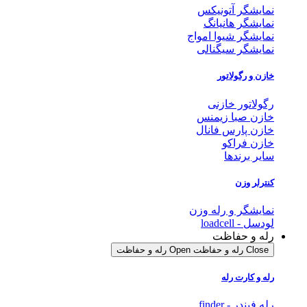
نمایشگر آتونیکس
نمایشگر هانیانگ
نمایشگر شیوا امواج
نمایشگر سیگنالی
خازن و رگولاتور
رگولاتور خازنی
خازن صبا زیمنس
خازن پارس فانال
خازن فراکو
سایر برندها
کنترلر وزن
نمایشگر و رله وزن
لودسل - loadcell
رله و حفاظت
Close رله و حفاظت
Open رله و حفاظت
رله و کارت رله
رله فیندر - finder