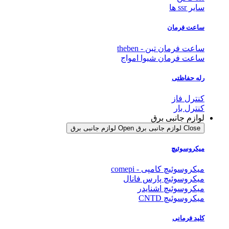
سایر ssr ها
ساعت فرمان
ساعت فرمان تبن - theben
ساعت فرمان شیوا امواج
رله حفاظتی
کنترل فاز
کنترل بار
لوازم جانبی برق
Close لوازم جانبی برق
Open لوازم جانبی برق
میکروسوئیچ
میکروسوئیچ کامپی - comepi
میکروسوئیچ پارس فانال
میکروسوئیچ اشنایدر
میکروسوئیچ CNTD
کلید فرمانی