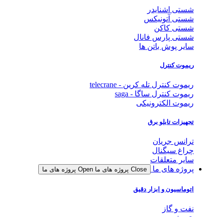
شستی اشنایدر
شستی آتونیکس
شستی کاکن
شستی پارس فانال
سایر پوش باتن ها
ریموت کنترل
ریموت کنترل تله کرین - telecrane
ریموت کنترل ساگا - saga
ریموت الکترونیکی
تجهیزات تابلو برق
ترانس جریان
چراغ سیگنال
سایر متعلقات
پروژه های ما
Close پروژه های ما
Open پروژه های ما
اتوماسیون و ابزار دقیق
نفت و گاز