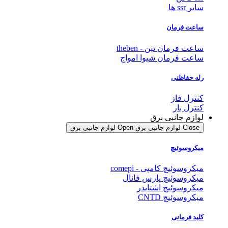
سایر ssr ها
ساعت فرمان
ساعت فرمان تبن - theben
ساعت فرمان شیوا امواج
رله حفاظتی
کنترل فاز
کنترل بار
لوازم جانبی برق
Close لوازم جانبی برق
Open لوازم جانبی برق
میکروسوئیچ
میکروسوئیچ کامپی - comepi
میکروسوئیچ پارس فانال
میکروسوئیچ اشنایدر
میکروسوئیچ CNTD
کلید فرمانی