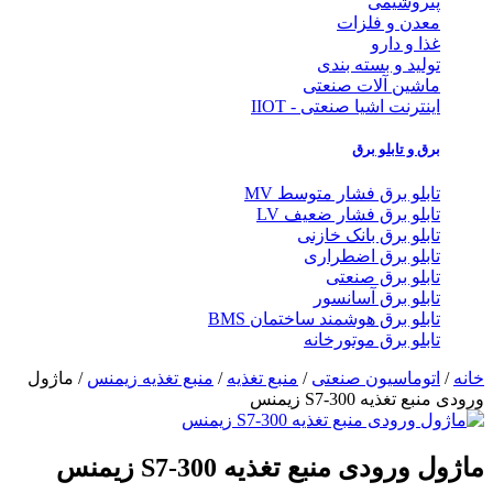
پتروشیمی
معدن و فلزات
غذا و دارو
تولید و بسته بندی
ماشین آلات صنعتی
اینترنت اشیا صنعتی - IIOT
برق و تابلو برق
تابلو برق فشار متوسط MV
تابلو برق فشار ضعیف LV
تابلو برق بانک خازنی
تابلو برق اضطراری
تابلو برق صنعتی
تابلو برق آسانسور
تابلو برق هوشمند ساختمان BMS
تابلو برق موتورخانه
خانه
/
اتوماسیون صنعتی
/
منبع تغذیه
/
منبع تغذیه زیمنس
/ ماژول
ورودی منبع تغذیه S7-300 زیمنس
ماژول ورودی منبع تغذیه S7-300 زیمنس