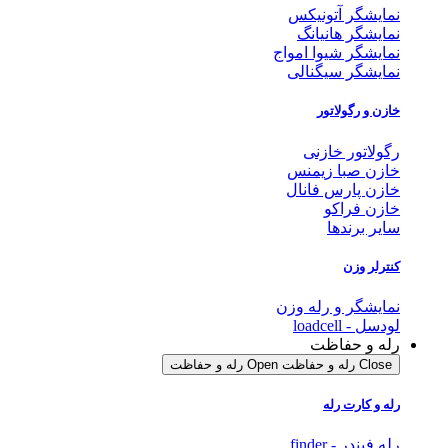
نمایشگر آتونیکس
نمایشگر هانیانگ
نمایشگر شیوا امواج
نمایشگر سیگنالی
خازن و رگولاتور
رگولاتور خازنی
خازن صبا زیمنس
خازن پارس فانال
خازن فراکو
سایر برندها
کنترلر وزن
نمایشگر و رله وزن
لودسل - loadcell
رله و حفاظت
Close رله و حفاظت
Open رله و حفاظت
رله و کارت رله
رله فیندر - finder