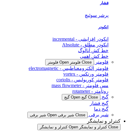
فشار
پرشر سوئیچ
انکودر
انکودر افزایشی - incremental
انکودر مطلق - Absolute
خط کش آنالوگ
خط کش اهمی
فلومتر
Close فلومتر
Open فلومتر
فلومتر الکترومغناطیس - electromagnetic
فلومتر ورتکس - vortex
فلومتر کوریولیس - coriolis
مس فلومتر - mass flowmeter
روتامتر - rotameter
گیج
Close گیج
Open گیج
گیج فشار
گیج دما
شیر برقی
Close شیر برقی
Open شیر برقی
کنترلر و نمایشگر
Close کنترلر و نمایشگر
Open کنترلر و نمایشگر