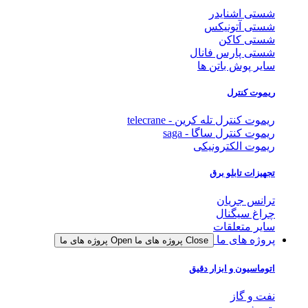
شستی اشنایدر
شستی آتونیکس
شستی کاکن
شستی پارس فانال
سایر پوش باتن ها
ریموت کنترل
ریموت کنترل تله کرین - telecrane
ریموت کنترل ساگا - saga
ریموت الکترونیکی
تجهیزات تابلو برق
ترانس جریان
چراغ سیگنال
سایر متعلقات
پروژه های ما
Close پروژه های ما
Open پروژه های ما
اتوماسیون و ابزار دقیق
نفت و گاز