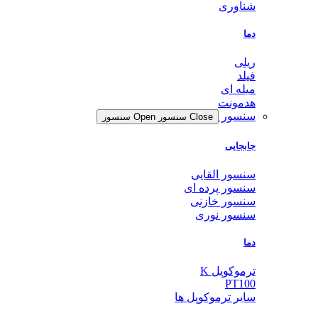
شناوری
دما
ریلی
فیلد
میله ای
هدمونت
سنسور
Close سنسور
Open سنسور
جابجایی
سنسور القایی
سنسور پرده ای
سنسور خازنی
سنسور نوری
دما
ترموکوپل K
PT100
سایر ترموکوپل ها