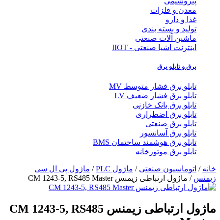
پتروشیمی
معدن و فلزات
غذا و دارو
تولید و بسته بندی
ماشین آلات صنعتی
اینترنت اشیا صنعتی - IIOT
برق و تابلو برق
تابلو برق فشار متوسط MV
تابلو برق فشار ضعیف LV
تابلو برق بانک خازنی
تابلو برق اضطراری
تابلو برق صنعتی
تابلو برق آسانسور
تابلو برق هوشمند ساختمان BMS
تابلو برق موتورخانه
خانه
/
اتوماسیون صنعتی
/
ماژول PLC
/
ماژول پی ال سی
زیمنس
/ ماژول ارتباطی زیمنس CM 1243-5, RS485 Master
ماژول ارتباطی زیمنس CM 1243-5, RS485