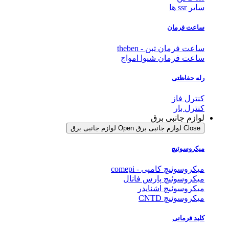
سایر ssr ها
ساعت فرمان
ساعت فرمان تبن - theben
ساعت فرمان شیوا امواج
رله حفاظتی
کنترل فاز
کنترل بار
لوازم جانبی برق
Close لوازم جانبی برق
Open لوازم جانبی برق
میکروسوئیچ
میکروسوئیچ کامپی - comepi
میکروسوئیچ پارس فانال
میکروسوئیچ اشنایدر
میکروسوئیچ CNTD
کلید فرمانی