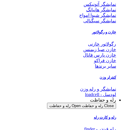
نمایشگر آتونیکس
نمایشگر هانیانگ
نمایشگر شیوا امواج
نمایشگر سیگنالی
خازن و رگولاتور
رگولاتور خازنی
خازن صبا زیمنس
خازن پارس فانال
خازن فراکو
سایر برندها
کنترلر وزن
نمایشگر و رله وزن
لودسل - loadcell
رله و حفاظت
Close رله و حفاظت
Open رله و حفاظت
رله و کارت رله
رله فیندر - finder