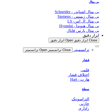
بی متال
بی متال اشنایدر - Schneider
بی متال زیمنس - Siemens
بی متال ال اس- LS
بی متال هیوندا - Hyundai
بی متال پارس فانال
ابزار دقیق
Close ابزار دقیق
Open ابزار دقیق
ترانسمیتر
Close ترانسمیتر
Open ترانسمیتر
فشار
قلمی
اختلاف فشار
هارت - Hart
سطح
التراسونیک
خازنی
راداری