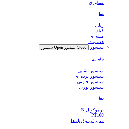
شناوری
دما
ریلی
فیلد
میله ای
هدمونت
سنسور
Close سنسور
Open سنسور
جابجایی
سنسور القایی
سنسور پرده ای
سنسور خازنی
سنسور نوری
دما
ترموکوپل K
PT100
سایر ترموکوپل ها