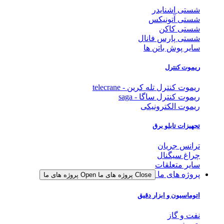
شستی اشنایدر
شستی آتونیکس
شستی کاکن
شستی پارس فانال
سایر پوش باتن ها
ریموت کنترل
ریموت کنترل تله کرین - telecrane
ریموت کنترل ساگا - saga
ریموت الکترونیکی
تجهیزات تابلو برق
ترانس جریان
چراغ سیگنال
سایر متعلقات
پروژه های ما
Close پروژه های ما
Open پروژه های ما
اتوماسیون و ابزار دقیق
نفت و گاز