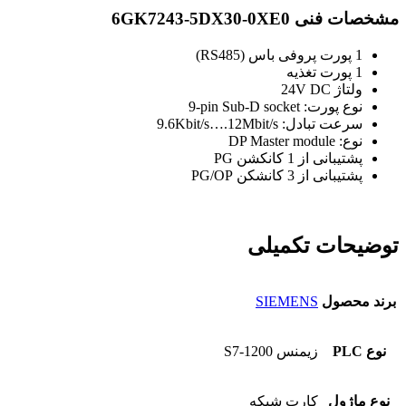
مشخصات فنی 6GK7243-5DX30-0XE0
1 پورت پروفی باس (RS485)
1 پورت تغذیه
ولتاژ 24V DC
نوع پورت:
9-pin Sub-D socket
سرعت تبادل: 9.6Kbit/s….12Mbit/s
نوع: DP Master module
پشتیبانی از 1 کانکشن PG
پشتیبانی از 3 کانشکن PG/OP
توضیحات تکمیلی
برند محصول
SIEMENS
نوع PLC
زیمنس S7-1200
نوع ماژول
کارت شبکه