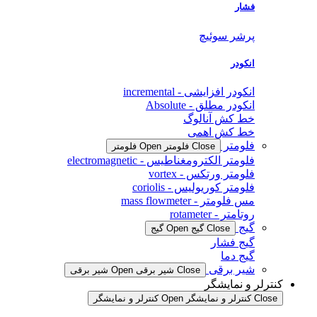
فشار
پرشر سوئیچ
انکودر
انکودر افزایشی - incremental
انکودر مطلق - Absolute
خط کش آنالوگ
خط کش اهمی
فلومتر
Close فلومتر
Open فلومتر
فلومتر الکترومغناطیس - electromagnetic
فلومتر ورتکس - vortex
فلومتر کوریولیس - coriolis
مس فلومتر - mass flowmeter
روتامتر - rotameter
گیج
Close گیج
Open گیج
گیج فشار
گیج دما
شیر برقی
Close شیر برقی
Open شیر برقی
کنترلر و نمایشگر
Close کنترلر و نمایشگر
Open کنترلر و نمایشگر