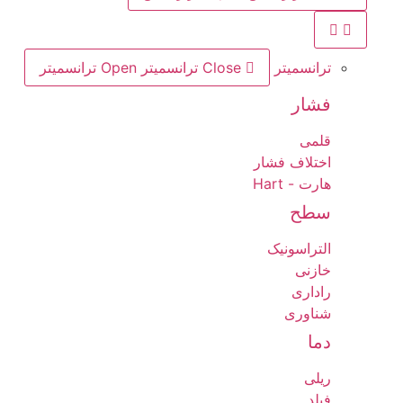
ترانسمیتر
Close ترانسمیتر
Open ترانسمیتر
فشار
قلمی
اختلاف فشار
هارت - Hart
سطح
التراسونیک
خازنی
راداری
شناوری
دما
ریلی
فیلد