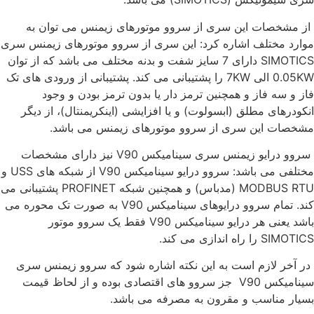
از مشخصات این سری از سروو موتورهای زیمنس می توان به
موارد مختلف اشاره کرد: این سری از سروو موتورهای زیمنس سری
SIMOTICS دارای 7 سایز شفت و بدنه مختلف می باشد که از توان
0.05KW الی 7KW را پشتیبانی می کند. پشتیبانی از ورودی های تک
فاز و سه فاز و همچنین ترمز دار یا بدون ترمز بودن و وجود
انکودرهای مطلق (ابسولوت) و یا افزایشی (اینکریمنتال)، از دیگر
مشخصات این سری از سروو موتورهای زیمنس می باشد.
سروو درایو زیمنس سری سینامیکس V90 نیز دارای مشخصات
مختلفی می باشد: سروو درایو سینامیکس V90 از شبکه های USS و
MODBUS RTU (مدباس) و همچنین شبکه PROFINET پشتیبانی می
کند. تمام سروو درایوهای سینامیکس V90 به صورت تک محوره می
باشد یعنی هر درایو سینامیکس V90 فقط یک سروو موتور
SIMOTICS را راه اندازی می کند.
در آخر لازم است به این نکته اشاره شود که سروو زیمنس سری
سینامیکس V90 جز سروو های اقتصادی بوده و از لحاظ قیمت
بسیار مناسب و مقرون به مصرفه می باشد.