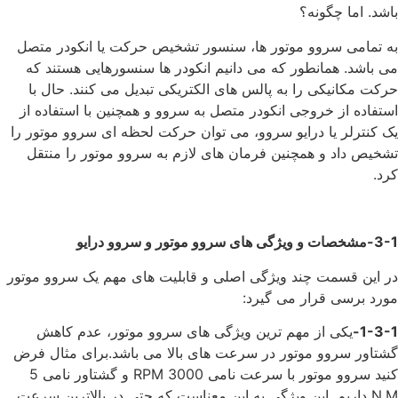
باشد. اما چگونه؟
به تمامی سروو موتور ها، سنسور تشخیص حرکت یا انکودر متصل
می باشد. همانطور که می دانیم انکودر ها سنسورهایی هستند که
حرکت مکانیکی را به پالس های الکتریکی تبدیل می کنند. حال با
استفاده از خروجی انکودر متصل به سروو و همچنین با استفاده از
یک کنترلر یا درایو سروو، می توان حرکت لحظه ای سروو موتور را
تشخیص داد و همچنین فرمان های لازم به سروو موتور را منتقل
کرد.
3-1-مشخصات و ویژگی های سروو موتور و سروو درایو
در این قسمت چند ویژگی اصلی و قابلیت های مهم یک سروو موتور
مورد برسی قرار می گیرد:
1-3-1-
یکی از مهم ترین ویژگی های سروو موتور، عدم کاهش
گشتاور سروو موتور در سرعت های بالا می باشد.برای مثال فرض
کنید سروو موتور با سرعت نامی 3000 RPM و گشتاور نامی 5
N.M داریم. این ویژگی به این معناست که حتی در بالاترین سرعت