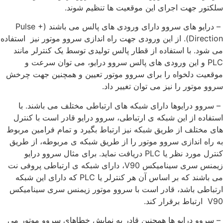
سلکتور جهت اجرای این موقعیت ها تنظیم شوند.
– درایو های سروو دارای ورودی های پالس می باشند (Pulse +
Direction). از این ورودی جهت راه اندازی سروو موتور نیز استفاده
می شود. با استفاده از قطار پالس تولیدی توسط یک کنترلر مانند
PLC و این ورودی های پالس سروو درایو، می توان سرعت و
موقعیت دلخواه را برای سروو موتور تعیین و همچنین جهت چرخش
سروو موتور را نیز می توان تغییر داد.
– سروو درایوها دارای شبکه های ارتباطی مختلف می باشند. با
استفاده از این شبکه ی ارتباطی، سروو درایو قادر است با کنترل
های مختلف از طریق شبکه نیز ارتباط بگیرد و تمام فرامین مربوط
به راه اندازی سروو موتور را از طریق شبکه ی مربوطه، از طریق
کنترل مورد نظر یا PLC دریافت نماید. برای مثال سروو درایو
زیمنس سری سینامیکس V90، دارای شبکه ی ارتباطی پروفی نت
می باشند که بر اساس آن هر کنترلر یا PLC که دارای این شبکه
ارتباطی باشد، قادر است با سروو موتور زیمنس سری سینامیکس
V90 ارتباط برقرار کند.
– سروو درایو ها همچنین قادر به نمایش خطاهای سروو موتور می