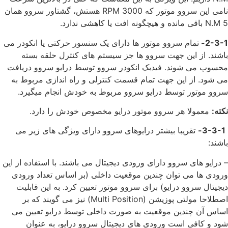
نامی این سروو موتور که 3000 RPM هستش، گشتاور سروو همان
5 N.M باقی مانده و هیچگونه افت یا کاهشی ندارد.
2-3-1-
تمام سروو موتور ها دارای یک سنسور حرکتی یا انکودر می
باشند. از این جهت سروو ها جز سیستم های کنترل حلقه بسته
محسوب می شوند. فیدبک انکودر سروو توسط درایو سروو دریافت
می شود. از این جهت تمام قسمت کنترلی و راه اندازی مربوط به
سروو موتور توسط درایو سروو مربوط به خودش انجام میگیرد.
نکته:
معمولا هر سروو موتور درایو مخصوص خودش را دارد.
3-3-1-
تقریبا بیشتر درایوهای سروو دارای ویژگی های زیر می
باشند:
– درایو های سروو دارای ورودی دیجیتال می باشند. با استفاده از این
ورودی ها می توان چندین موقعیت داخلی (بر اساس تعداد ورودی
دیجیتال سروو درایو) برای سروو موتور تعیین کرد. به این قابلیت
اصطلاحا مولتی پوزیشن (Multi Position) نیز می گویند که بر
اساس آن چندین موقعیت به صورت داخلی توسط درایو تعیین می
شود و کافی است ورودی های دیجیتال سروو درایو، به عنوان