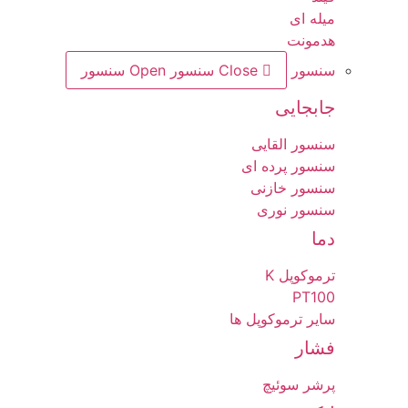
میله ای
هدمونت
سنسور
Close سنسور
Open سنسور
جابجایی
سنسور القایی
سنسور پرده ای
سنسور خازنی
سنسور نوری
دما
ترموکوپل K
PT100
سایر ترموکوپل ها
فشار
پرشر سوئیچ