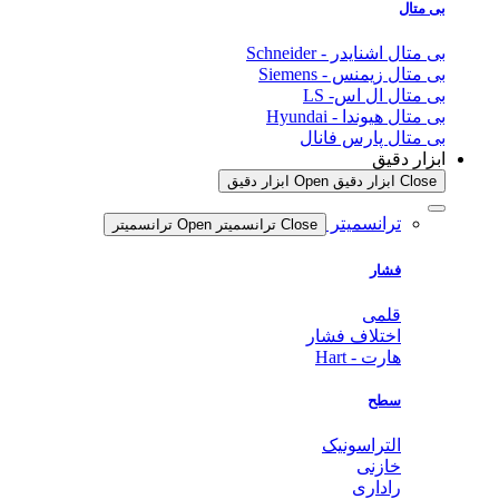
بی متال
بی متال اشنایدر - Schneider
بی متال زیمنس - Siemens
بی متال ال اس- LS
بی متال هیوندا - Hyundai
بی متال پارس فانال
ابزار دقیق
Close ابزار دقیق
Open ابزار دقیق
ترانسمیتر
Close ترانسمیتر
Open ترانسمیتر
فشار
قلمی
اختلاف فشار
هارت - Hart
سطح
التراسونیک
خازنی
راداری