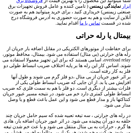
شما میتوانید این محصول را با بهترین قیمت از
فروشگاه برق
ابزار
نمایندگی زیمنس
( تامین کننده و عامل فروش تجهیزات برق
صنعتی زیمنس) خریداری کنید ، برای خرید میتوانید هم به صورت
آنلاین از سایت و هم به صورت حضوری به آدرس فروشگاه درج
شده در قسمت
تماس با ما
اقدام نمایید.
بیمتال یا رله حراتی
برای حفاظت از موتورهای الکتریکی در مقابل اضافه بار جریان از
رله های حرارتی (بی متال) استفاده می شود. بیمتال، محافظ موتور،
overload relay، اسامی هستند که برای این تجهیز معمولا استفاده می
شوند. اساس کار این رله ها بر پایه اختلاف ضریب انبساط طولی دو
فلز به کار رفته است.
بر اثر عبور جریان از بی متال ،دو فلز گرم می شوند و طول آنها
افزایش می یا بد. از آن جایی که ضریب انبساط طولی یکی از
فلزات بیشتر از دیگری است. دو فلز با هم به سمت فلزی که ضریب
انبساط طولی کمتری دارد خم می شود. در نتیجه مسیر عبور جریان
کنتاکتها باز و مدار قطع می شود و این عمل باعث قطع و یا وصل
مدار می شود.
در رله های حرارتی ، سه تیغه تعبیه شده که سیم حامل جریان چند
حلقه به دور آن پیچیده می شود. در اثر عبور جریان اضافه بار، هادی
ها گرم ، حرارات به بی متال منتقل می شود و با عث خم شدن تیغه
می شود. حرکت و خم شدن هر یک از بی متالها به اهرمی فشا ر می