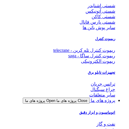
شستی اشنایدر
شستی آتونیکس
شستی کاکن
شستی پارس فانال
سایر پوش باتن ها
ریموت کنترل
ریموت کنترل تله کرین - telecrane
ریموت کنترل ساگا - saga
ریموت الکترونیکی
تجهیزات تابلو برق
ترانس جریان
چراغ سیگنال
سایر متعلقات
پروژه های ما
Close پروژه های ما
Open پروژه های ما
اتوماسیون و ابزار دقیق
نفت و گاز