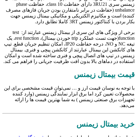
زیمنس سری 3RU21 دارای حفاظت class 10، حفاظت phase
unbalance (حفاظت در برابر نامتقارن بودن جریان فازهای مصرف
کننده) است و مکانیزم الکتریکی و مکانیکی بیمتال زیمنس جهت
بکار بردن با کنتاکتور زیمنس 3RT کاملا تطابق دارد.
برخی از ویژگی های این سری از بیمتال زیمنس عبارتند از: test
function(جهت تست عملکرد trip خوردن بیمتال)، rest function، یک
تیغه NC و NO، درجه حفاظت IP20، امکان تنظیم جریان قطع. تیپ
های کانکشن این بیمتال عبارتند از کانکشن پیچی و فنری. بیمتال
زیمنس در تیپ های اتصال پیچی و فنری ساخته شده است و امکان
استفاده در دماهای بالا بدون افت ظرفیت جریانی را فراهم می کند.
قیمت بیمتال زیمنس
با توجه به نوسان قیمت ارز و … نمی‌توان قیمت مشخصی برای این
محصولات تعیین کرد اما برق ابزار نمایندگی زیمنس (وارد کننده
تجهیزات برق صنعتی زیمنس ) به شما بهترین قیمت ها را ارائه
می‌دهد.
خرید بیمتال زیمنس