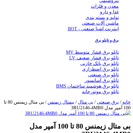
پتروشیمی
معدن و فلزات
غذا و دارو
تولید و بسته بندی
ماشین آلات صنعتی
اینترنت اشیا صنعتی - IIOT
برق و تابلو برق
تابلو برق فشار متوسط MV
تابلو برق فشار ضعیف LV
تابلو برق بانک خازنی
تابلو برق اضطراری
تابلو برق صنعتی
تابلو برق آسانسور
تابلو برق هوشمند ساختمان BMS
تابلو برق موتورخانه
خانه
/
برق صنعتی
/
بی متال
/
بیمتال زیمنس
/ بی متال زیمنس 80 تا
100 آمپر مدل 3RU2146-4MB0
بی متال زیمنس 80 تا 100 آمپر مدل