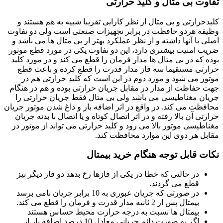
تفاوت بی متال و کلید حرارتی
کلیدحرارتی و بی متال از نظر کارایی تقریبا شبیه به هم هستند و
وظیفه هردو حافظت در برابر تجهیزات صنعتی است ولی دو تفاوت
اصلی با آنها داشته و از نظر عملکرد بهتر از بی متال ها می باشد و
ضریب امنیت بیشتری دارد، این دو تفاوت یکی در مورد قطع موتور
بوده که در بی متال ها مدار فرمان را قطع می کند و در مورد کلید
حرارتی مستقیما سه فاز مدار قدرت را قطع کرده و باعث قطع
موتور می شود و مورد دوم در این است که کلید حرارتی هم در
جهت حفاظت از مدار در مقابل جریان حرارتی بوده و هم در هنگام
جریان مغناطیسی می باشد ولی بی متال فقط جریان حرارتی را
محافظت می کند. در واقع در اثر اضافه بار و داغ شدن موتور جریان
حرارتی آن بالا رفته و در اثر اتصال کوتاه و یا اتصال با بدنه جریان
مغناطیسی موتور بالا می رود و کلید حرارتی می تواند از موتور در
مقابل هر دوی این موارد محافظت کند.
نکات قابل توجه هنگام خرید بیمتال
در حالتی که خطا در یکی از فازها رخ بدهد دو فاز دیگر نیز
قطع می گردند.
در صورتی که جریان عبوری به 10 برابر جریان نامی برسد
بیمتال پس از 2 ثانیه مدار قدرت و فرمان را قطع می کند.
بیمتال ها نسبت به درجه حرارت محیط حساس هستند
اگر به صورت دائم جریانی معادل 10 درصد اضافه بار از