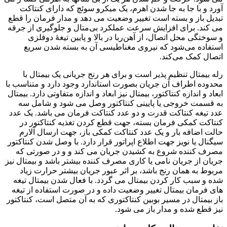
آورد و با جا به جا شدن اهرم، یک میکرو سوئچ که دارای کنتاکت
تبدیل باز و بسته است تغییر وضعیت می دهد و مدار فرمان را قطع
می کند. برای افزایش سرعت عملکرد بی‌متال و جلوگیری از جرقه
و سوختگی محل اتصال، از آهن‌ربا در بالا و پایین تیغهٔ دوفلزی
استفاده می‌شود که نیروی مغناطیسی آن به بسته شدن سریع
اتصال کمک می‌کند.
رله بیمتال تنظیم پذیر است و برای هر رنج جریانی یک بیمتال با
محدوده اطراف آن جریان بصورت استاندارد وجود دارد و متناسب با
ابعاد و اندازه کنتاکتور، بیمتال نیز ابعاد و اندازه متفاوتی دارد. بیمتال
به قسمت خروجی یا پایینی کنتاکتور وصل می شود و شامل سه
عدد تیغه کنتاکت قدرت و دو عدد کنتاکت فرمان می باشد. یک عدد
کنتاکت کمکی فرمان بسته، جهت قطع کردن تغذیه کنتاکتور در
حالت اضافه بار و یک عدد کنتاکت کمکی باز، جهت ارسال آلارم
سیگنال یا نویز جهت اطلاع اپراتور قرار دارد. با وصل شدن کنتاکتور
مصرف کننده شروع به کشیدن جریان می کند و و در صورتی که
جریان از جریان نامی یا کاری مصرف کننده بیشتر باشد و بیمتال نیز
مربوط به همان رنج باشد، بر اثر عبور جریان بیشتر حرارت زیاد
شده و سبب کار کردن بیمتال می گردد. با فعال شدن بیمتال تیغه
های فرمان بیمتال تغییر وضعیت داده و در صورت استفاده از تیغه
باز بیمتال در مسیر بوبین کنتاکتوری که به آن متصل است، کنتاکتور
نیز قطع شده و مدار باز می شود.