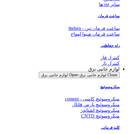
سایر ssr ها
ساعت فرمان
ساعت فرمان تبن - theben
ساعت فرمان شیوا امواج
رله حفاظتی
کنترل فاز
کنترل بار
لوازم جانبی برق
Close لوازم جانبی برق
Open لوازم جانبی برق
میکروسوئیچ
میکروسوئیچ کامپی - comepi
میکروسوئیچ پارس فانال
میکروسوئیچ اشنایدر
میکروسوئیچ CNTD
کلید فرمانی