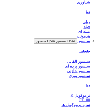
شناوری
دما
ریلی
فیلد
میله ای
هدمونت
سنسور
Close سنسور
Open سنسور
جابجایی
سنسور القایی
سنسور پرده ای
سنسور خازنی
سنسور نوری
دما
ترموکوپل K
PT100
سایر ترموکوپل ها