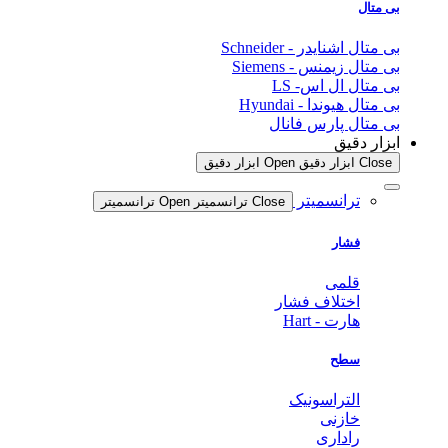
بی متال
بی متال اشنایدر - Schneider
بی متال زیمنس - Siemens
بی متال ال اس- LS
بی متال هیوندا - Hyundai
بی متال پارس فانال
ابزار دقیق
Close ابزار دقیق
Open ابزار دقیق
ترانسمیتر
Close ترانسمیتر
Open ترانسمیتر
فشار
قلمی
اختلاف فشار
هارت - Hart
سطح
التراسونیک
خازنی
راداری