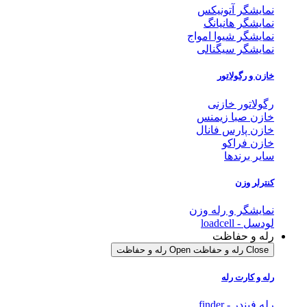
نمایشگر آتونیکس
نمایشگر هانیانگ
نمایشگر شیوا امواج
نمایشگر سیگنالی
خازن و رگولاتور
رگولاتور خازنی
خازن صبا زیمنس
خازن پارس فانال
خازن فراکو
سایر برندها
کنترلر وزن
نمایشگر و رله وزن
لودسل - loadcell
رله و حفاظت
Close رله و حفاظت
Open رله و حفاظت
رله و کارت رله
رله فیندر - finder