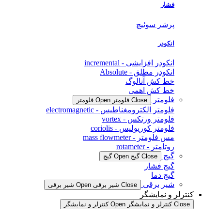
فشار
پرشر سوئیچ
انکودر
انکودر افزایشی - incremental
انکودر مطلق - Absolute
خط کش آنالوگ
خط کش اهمی
فلومتر
Close فلومتر
Open فلومتر
فلومتر الکترومغناطیس - electromagnetic
فلومتر ورتکس - vortex
فلومتر کوریولیس - coriolis
مس فلومتر - mass flowmeter
روتامتر - rotameter
گیج
Close گیج
Open گیج
گیج فشار
گیج دما
شیر برقی
Close شیر برقی
Open شیر برقی
کنترلر و نمایشگر
Close کنترلر و نمایشگر
Open کنترلر و نمایشگر