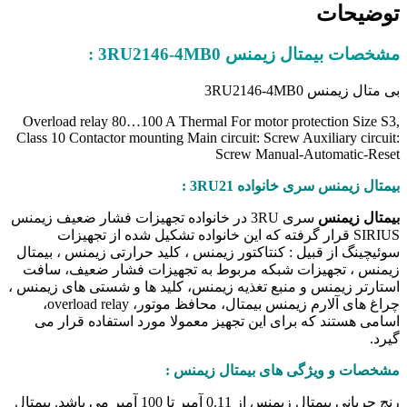
توضیحات
مشخصات بیمتال زیمنس 3RU2146-4MB0 :
بی متال زیمنس 3RU2146-4MB0
Overload relay 80…100 A Thermal For motor protection Size S3,
Class 10 Contactor mounting Main circuit: Screw Auxiliary circuit:
Screw Manual-Automatic-Reset
بیمتال زیمنس سری خانواده 3RU21 :
بیمتال زیمنس
سری 3RU در خانواده تجهیزات فشار ضعیف زیمنس
SIRIUS قرار گرفته که این خانواده تشکیل شده از تجهیزات
سوئیچینگ از قبیل : کنتاکتور زیمنس ، کلید حرارتی زیمنس ، بیمتال
زیمنس ، تجهیزات شبکه مربوط به تجهیزات فشار ضعیف، سافت
استارتر زیمنس و منبع تغذیه زیمنس، کلید ها و شستی های زیمنس ،
چراغ های آلارم زیمنس بیمتال، محافظ موتور، overload relay،
اسامی هستند که برای این تجهیز معمولا مورد استفاده قرار می
گیرد.
مشخصات و ویژگی های بیمتال زیمنس
:
رنج جریانی بیمتال زیمنس از 0.11 آمپر تا 100 آمپر می باشد. بیمتال