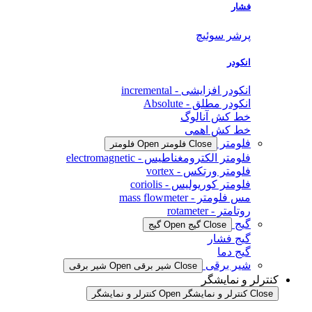
فشار
پرشر سوئیچ
انکودر
انکودر افزایشی - incremental
انکودر مطلق - Absolute
خط کش آنالوگ
خط کش اهمی
فلومتر
Close فلومتر
Open فلومتر
فلومتر الکترومغناطیس - electromagnetic
فلومتر ورتکس - vortex
فلومتر کوریولیس - coriolis
مس فلومتر - mass flowmeter
روتامتر - rotameter
گیج
Close گیج
Open گیج
گیج فشار
گیج دما
شیر برقی
Close شیر برقی
Open شیر برقی
کنترلر و نمایشگر
Close کنترلر و نمایشگر
Open کنترلر و نمایشگر