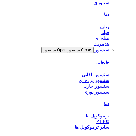
شناوری
دما
ریلی
فیلد
میله ای
هدمونت
سنسور
Close سنسور
Open سنسور
جابجایی
سنسور القایی
سنسور پرده ای
سنسور خازنی
سنسور نوری
دما
ترموکوپل K
PT100
سایر ترموکوپل ها