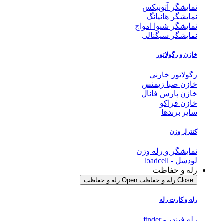
نمایشگر آتونیکس
نمایشگر هانیانگ
نمایشگر شیوا امواج
نمایشگر سیگنالی
خازن و رگولاتور
رگولاتور خازنی
خازن صبا زیمنس
خازن پارس فانال
خازن فراکو
سایر برندها
کنترلر وزن
نمایشگر و رله وزن
لودسل - loadcell
رله و حفاظت
Close رله و حفاظت
Open رله و حفاظت
رله و کارت رله
رله فیندر - finder