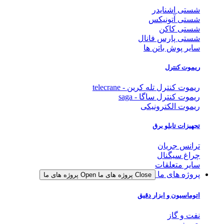
شستی اشنایدر
شستی آتونیکس
شستی کاکن
شستی پارس فانال
سایر پوش باتن ها
ریموت کنترل
ریموت کنترل تله کرین - telecrane
ریموت کنترل ساگا - saga
ریموت الکترونیکی
تجهیزات تابلو برق
ترانس جریان
چراغ سیگنال
سایر متعلقات
پروژه های ما
Close پروژه های ما
Open پروژه های ما
اتوماسیون و ابزار دقیق
نفت و گاز