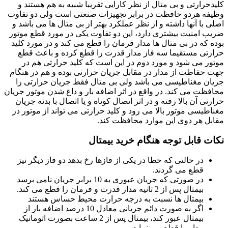
کلیدحرارتی و بی متال از نظر کارایی تقریبا شبیه به هم هستند و
وظیفه هردو حافظت در برابر تجهیزات صنعتی است ولی دو تفاوت
اصلی با آنها داشته و از نظر عملکرد بهتر از بی متال ها می باشد و
ضریب امنیت بیشتری دارد، این دو تفاوت یکی در مورد قطع موتور
بوده که در بی متال ها مدار فرمان را قطع می کند و در مورد کلید
حرارتی مستقیما سه فاز مدار قدرت را قطع کرده و باعث قطع
موتور می شود و مورد دوم در این است که کلید حرارتی هم در
جهت حفاظت از مدار در مقابل جریان حرارتی بوده و هم در هنگام
جریان مغناطیسی می باشد ولی بی متال فقط جریان حرارتی را
محافظت می کند. در واقع در اثر اضافه بار و داغ شدن موتور جریان
حرارتی آن بالا رفته و در اثر اتصال کوتاه و یا اتصال با بدنه جریان
مغناطیسی موتور بالا می رود و کلید حرارتی می تواند از موتور در
مقابل هر دوی این موارد محافظت کند.
نکات قابل توجه هنگام خرید بیمتال
در حالتی که خطا در یکی از فازها رخ بدهد دو فاز دیگر نیز
قطع می گردند.
در صورتی که جریان عبوری به 10 برابر جریان نامی برسد
بیمتال پس از 2 ثانیه مدار قدرت و فرمان را قطع می کند.
بیمتال ها نسبت به درجه حرارت محیط حساس هستند
اگر به صورت دائم جریانی معادل 10 درصد اضافه بار از
بیمتال عبور کند، بیمتال پس از 2 ساعت بصورت اتوماتیک
مدار را قطع می نماید.