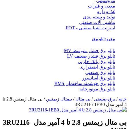
پتروشیمی
معدن و فلزات
غذا و دارو
تولید و بسته بندی
ماشین آلات صنعتی
اینترنت اشیا صنعتی - IIOT
برق و تابلو برق
تابلو برق فشار متوسط MV
تابلو برق فشار ضعیف LV
تابلو برق بانک خازنی
تابلو برق اضطراری
تابلو برق صنعتی
تابلو برق آسانسور
تابلو برق هوشمند ساختمان BMS
تابلو برق موتورخانه
خانه
/
برق صنعتی
/
بی متال
/
بیمتال زیمنس
/ بی متال زیمنس 2.8 تا
4 آمپر مدل 3RU2116-1EB0
بی متال زیمنس 2.8 تا 4 آمپر مدل 3RU2116-