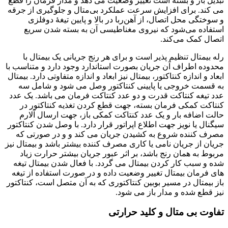
تبدیل باز و بسته است تغییر وضعیت می دهد و مدار فرمان را قطع
می کند. برای افزایش سرعت عملکرد بی‌متال و جلوگیری از جرقه
و سوختگی محل اتصال، از آهن‌ربا در بالا و پایین تیغهٔ دوفلزی
استفاده می‌شود که نیروی مغناطیسی آن به بسته شدن سریع
اتصال کمک می‌کند.
رله بیمتال تنظیم پذیر است و برای هر رنج جریانی یک بیمتال با
محدوده اطراف آن جریان بصورت استاندارد وجود دارد و متناسب با
ابعاد و اندازه کنتاکتور، بیمتال نیز ابعاد و اندازه متفاوتی دارد. بیمتال
به قسمت خروجی یا پایینی کنتاکتور وصل می شود و شامل سه
عدد تیغه کنتاکت قدرت و دو عدد کنتاکت فرمان می باشد. یک عدد
کنتاکت کمکی فرمان بسته، جهت قطع کردن تغذیه کنتاکتور در
حالت اضافه بار و یک عدد کنتاکت کمکی باز، جهت ارسال آلارم
سیگنال یا نویز جهت اطلاع اپراتور قرار دارد. با وصل شدن کنتاکتور
مصرف کننده شروع به کشیدن جریان می کند و و در صورتی که
جریان از جریان نامی یا کاری مصرف کننده بیشتر باشد و بیمتال نیز
مربوط به همان رنج باشد، بر اثر عبور جریان بیشتر حرارت زیاد
شده و سبب کار کردن بیمتال می گردد. با فعال شدن بیمتال تیغه
های فرمان بیمتال تغییر وضعیت داده و در صورت استفاده از تیغه
باز بیمتال در مسیر بوبین کنتاکتوری که به آن متصل است، کنتاکتور
نیز قطع شده و مدار باز می شود.
تفاوت بی متال و کلید حرارتی