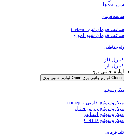
سایر ssr ها
ساعت فرمان
ساعت فرمان تبن - theben
ساعت فرمان شیوا امواج
رله حفاظتی
کنترل فاز
کنترل بار
لوازم جانبی برق
Close لوازم جانبی برق
Open لوازم جانبی برق
میکروسوئیچ
میکروسوئیچ کامپی - comepi
میکروسوئیچ پارس فانال
میکروسوئیچ اشنایدر
میکروسوئیچ CNTD
کلید فرمانی