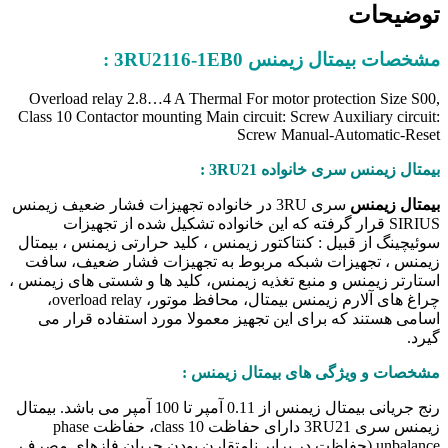
توضیحات
مشخصات بیمتال زیمنس 3RU2116-1EB0 :
Overload relay 2.8…4 A Thermal For motor protection Size S00,
Class 10 Contactor mounting Main circuit: Screw Auxiliary circuit:
Screw Manual-Automatic-Reset
بیمتال زیمنس سری خانواده 3RU21 :
بیمتال زیمنس
سری 3RU در خانواده تجهیزات فشار ضعیف زیمنس
SIRIUS قرار گرفته که این خانواده تشکیل شده از تجهیزات
سوئیچینگ از قبیل : کنتاکتور زیمنس ، کلید حرارتی زیمنس ، بیمتال
زیمنس ، تجهیزات شبکه مربوط به تجهیزات فشار ضعیف، سافت
استارتر زیمنس و منبع تغذیه زیمنس، کلید ها و شستی های زیمنس ،
چراغ های آلارم زیمنس بیمتال، محافظ موتور، overload relay،
اسامی هستند که برای این تجهیز معمولا مورد استفاده قرار می
گیرد.
مشخصات و ویژگی های بیمتال زیمنس
:
رنج جریانی بیمتال زیمنس از 0.11 آمپر تا 100 آمپر می باشد. بیمتال
زیمنس سری 3RU21 دارای حفاظت class 10، حفاظت phase
unbalance (حفاظت در برابر نامتقارن بودن جریان فازهای مصرف