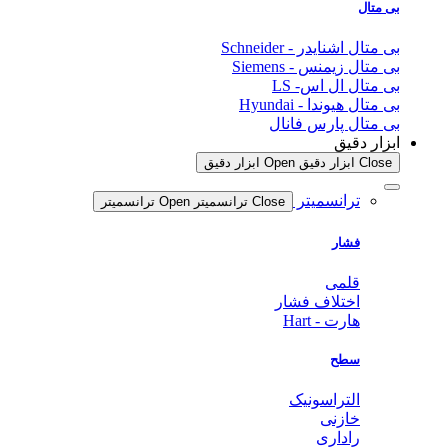
بی متال
بی متال اشنایدر - Schneider
بی متال زیمنس - Siemens
بی متال ال اس- LS
بی متال هیوندا - Hyundai
بی متال پارس فانال
ابزار دقیق
Close ابزار دقیق
Open ابزار دقیق
ترانسمیتر
Close ترانسمیتر
Open ترانسمیتر
فشار
قلمی
اختلاف فشار
هارت - Hart
سطح
التراسونیک
خازنی
راداری