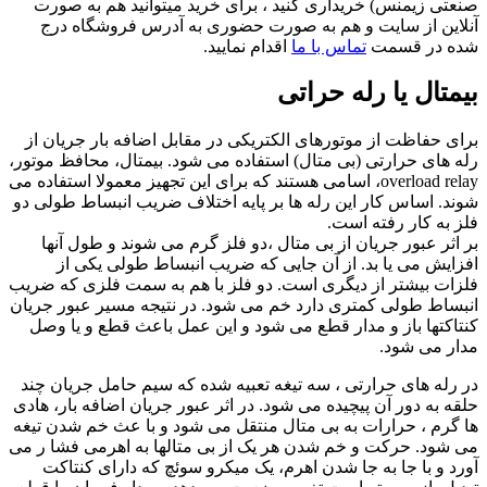
صنعتی زیمنس) خریداری کنید ، برای خرید میتوانید هم به صورت
آنلاین از سایت و هم به صورت حضوری به آدرس فروشگاه درج
شده در قسمت
تماس با ما
اقدام نمایید.
بیمتال یا رله حراتی
برای حفاظت از موتورهای الکتریکی در مقابل اضافه بار جریان از
رله های حرارتی (بی متال) استفاده می شود. بیمتال، محافظ موتور،
overload relay، اسامی هستند که برای این تجهیز معمولا استفاده می
شوند. اساس کار این رله ها بر پایه اختلاف ضریب انبساط طولی دو
فلز به کار رفته است.
بر اثر عبور جریان از بی متال ،دو فلز گرم می شوند و طول آنها
افزایش می یا بد. از آن جایی که ضریب انبساط طولی یکی از
فلزات بیشتر از دیگری است. دو فلز با هم به سمت فلزی که ضریب
انبساط طولی کمتری دارد خم می شود. در نتیجه مسیر عبور جریان
کنتاکتها باز و مدار قطع می شود و این عمل باعث قطع و یا وصل
مدار می شود.
در رله های حرارتی ، سه تیغه تعبیه شده که سیم حامل جریان چند
حلقه به دور آن پیچیده می شود. در اثر عبور جریان اضافه بار، هادی
ها گرم ، حرارات به بی متال منتقل می شود و با عث خم شدن تیغه
می شود. حرکت و خم شدن هر یک از بی متالها به اهرمی فشا ر می
آورد و با جا به جا شدن اهرم، یک میکرو سوئچ که دارای کنتاکت