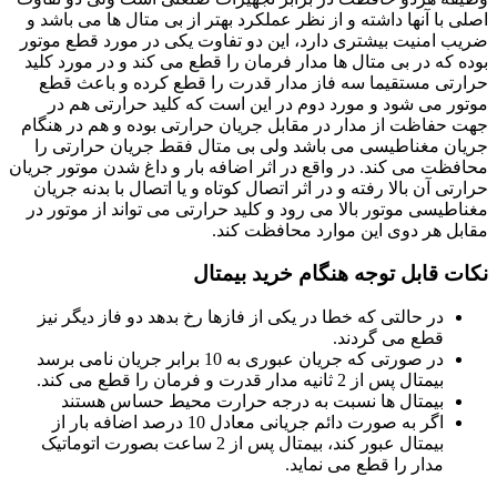
لی با آنها داشته و از نظر عملکرد بهتر از بی متال ها می باشد و
یب امنیت بیشتری دارد، این دو تفاوت یکی در مورد قطع موتور
ده که در بی متال ها مدار فرمان را قطع می کند و در مورد کلید
ارتی مستقیما سه فاز مدار قدرت را قطع کرده و باعث قطع
تور می شود و مورد دوم در این است که کلید حرارتی هم در
ت حفاظت از مدار در مقابل جریان حرارتی بوده و هم در هنگام
یان مغناطیسی می باشد ولی بی متال فقط جریان حرارتی را
افظت می کند. در واقع در اثر اضافه بار و داغ شدن موتور جریان
ارتی آن بالا رفته و در اثر اتصال کوتاه و یا اتصال با بدنه جریان
ناطیسی موتور بالا می رود و کلید حرارتی می تواند از موتور در
ابل هر دوی این موارد محافظت کند.
کات قابل توجه هنگام خرید بیمتال
در حالتی که خطا در یکی از فازها رخ بدهد دو فاز دیگر نیز
قطع می گردند.
در صورتی که جریان عبوری به 10 برابر جریان نامی برسد
بیمتال پس از 2 ثانیه مدار قدرت و فرمان را قطع می کند.
بیمتال ها نسبت به درجه حرارت محیط حساس هستند
اگر به صورت دائم جریانی معادل 10 درصد اضافه بار از
بیمتال عبور کند، بیمتال پس از 2 ساعت بصورت اتوماتیک
مدار را قطع می نماید.