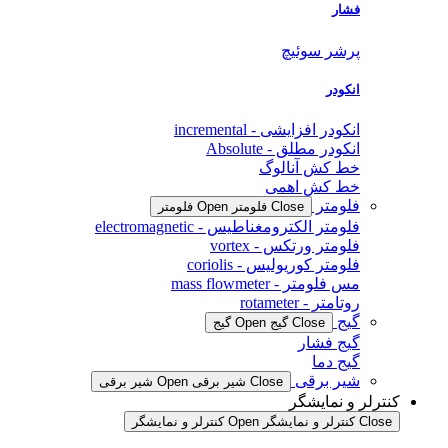
فشار
پرشر سوئیچ
انکودر
انکودر افزایشی - incremental
انکودر مطلق - Absolute
خط کش آنالوگ
خط کش اهمی
فلومتر
Close فلومتر
Open فلومتر
فلومتر الکترومغناطیس - electromagnetic
فلومتر ورتکس - vortex
فلومتر کوریولیس - coriolis
مس فلومتر - mass flowmeter
روتامتر - rotameter
گیج
Close گیج
Open گیج
گیج فشار
گیج دما
شیر برقی
Close شیر برقی
Open شیر برقی
کنترلر و نمایشگر
Close کنترلر و نمایشگر
Open کنترلر و نمایشگر