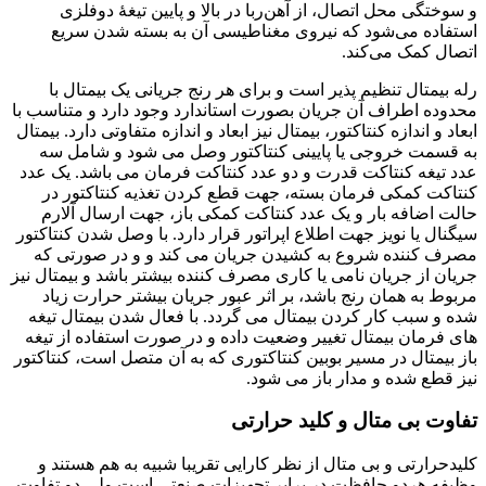
سوختگی محل اتصال، از آهن‌ربا در بالا و پایین تیغهٔ دوفلزی
تفاده می‌شود که نیروی مغناطیسی آن به بسته شدن سریع
صال کمک می‌کند.
ه بیمتال تنظیم پذیر است و برای هر رنج جریانی یک بیمتال با
دوده اطراف آن جریان بصورت استاندارد وجود دارد و متناسب با
عاد و اندازه کنتاکتور، بیمتال نیز ابعاد و اندازه متفاوتی دارد. بیمتال
 قسمت خروجی یا پایینی کنتاکتور وصل می شود و شامل سه
د تیغه کنتاکت قدرت و دو عدد کنتاکت فرمان می باشد. یک عدد
تاکت کمکی فرمان بسته، جهت قطع کردن تغذیه کنتاکتور در
لت اضافه بار و یک عدد کنتاکت کمکی باز، جهت ارسال آلارم
گنال یا نویز جهت اطلاع اپراتور قرار دارد. با وصل شدن کنتاکتور
رف کننده شروع به کشیدن جریان می کند و و در صورتی که
یان از جریان نامی یا کاری مصرف کننده بیشتر باشد و بیمتال نیز
بوط به همان رنج باشد، بر اثر عبور جریان بیشتر حرارت زیاد
ه و سبب کار کردن بیمتال می گردد. با فعال شدن بیمتال تیغه
ی فرمان بیمتال تغییر وضعیت داده و در صورت استفاده از تیغه
ز بیمتال در مسیر بوبین کنتاکتوری که به آن متصل است، کنتاکتور
ز قطع شده و مدار باز می شود.
فاوت بی متال و کلید حرارتی
یدحرارتی و بی متال از نظر کارایی تقریبا شبیه به هم هستند و
یفه هردو حافظت در برابر تجهیزات صنعتی است ولی دو تفاوت