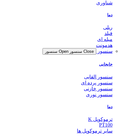
شناوری
دما
ریلی
فیلد
میله ای
هدمونت
سنسور
Close سنسور
Open سنسور
جابجایی
سنسور القایی
سنسور پرده ای
سنسور خازنی
سنسور نوری
دما
ترموکوپل K
PT100
سایر ترموکوپل ها