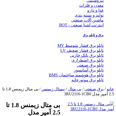
پتروشیمی
معدن و فلزات
غذا و دارو
تولید و بسته بندی
ماشین آلات صنعتی
اینترنت اشیا صنعتی - IIOT
برق و تابلو برق
تابلو برق فشار متوسط MV
تابلو برق فشار ضعیف LV
تابلو برق بانک خازنی
تابلو برق اضطراری
تابلو برق صنعتی
تابلو برق آسانسور
تابلو برق هوشمند ساختمان BMS
تابلو برق موتورخانه
نه
/
برق صنعتی
/
بی متال
/
بیمتال زیمنس
/ بی متال زیمنس 1.8 تا
دل 3RU2116-1CB0
بی متال زیمنس 1.8 تا
2.5 آمپر مدل