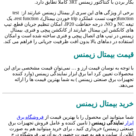
ر بردن با کنتاکتور زیمنس 3RT کاملا تطابق دارد.
برخی از ویژگی های این سری از بیمتال زیمنس عبارتند از: test
function(جهت تست عملکرد trip خوردن بیمتال)، rest function، یک
تیغه NC و NO، درجه حفاظت IP20، امکان تنظیم جریان قطع. تیپ
ی کانکشن این بیمتال عبارتند از کانکشن پیچی و فنری. بیمتال
منس در تیپ های اتصال پیچی و فنری ساخته شده است و امکان
تفاده در دماهای بالا بدون افت ظرفیت جریانی را فراهم می کند.
یمت بیمتال زیمنس
 توجه به نوسان قیمت ارز و … نمی‌توان قیمت مشخصی برای این
صولات تعیین کرد اما برق ابزار نمایندگی زیمنس (وارد کننده
هیزات برق صنعتی زیمنس ) به شما بهترین قیمت ها را ارائه
‌دهد.
رید بیمتال زیمنس
ا میتوانید این محصول را با بهترین قیمت از
فروشگاه برق
زار
نمایندگی زیمنس
( تامین کننده و عامل فروش تجهیزات برق
عتی زیمنس) خریداری کنید ، برای خرید میتوانید هم به صورت
لاین از سایت و هم به صورت حضوری به آدرس فروشگاه درج