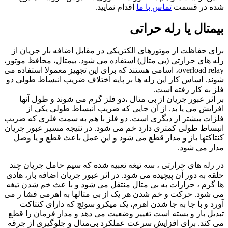
ده در قسمت
تماس با ما
اقدام نمایید.
یمتال یا رله حراتی
ای حفاظت از موتورهای الکتریکی در مقابل اضافه بار جریان از
ه های حرارتی (بی متال) استفاده می شود. بیمتال، محافظ موتور،
overload relay، اسامی هستند که برای این تجهیز معمولا استفاده می
ند. اساس کار این رله ها بر پایه اختلاف ضریب انبساط طولی دو
ز به کار رفته است.
 اثر عبور جریان از بی متال ،دو فلز گرم می شوند و طول آنها
زایش می یا بد. از آن جایی که ضریب انبساط طولی یکی از
زات بیشتر از دیگری است. دو فلز با هم به سمت فلزی که ضریب
بساط طولی کمتری دارد خم می شود. در نتیجه مسیر عبور جریان
تاکتها باز و مدار قطع می شود و این عمل باعث قطع و یا وصل
ار می شود.
 رله های حرارتی ، سه تیغه تعبیه شده که سیم حامل جریان چند
قه به دور آن پیچیده می شود. در اثر عبور جریان اضافه بار، هادی
 گرم ، حرارات به بی متال منتقل می شود و با عث خم شدن تیغه
 شود. حرکت و خم شدن هر یک از بی متالها به اهرمی فشا ر می
رد و با جا به جا شدن اهرم، یک میکرو سوئچ که دارای کنتاکت
دیل باز و بسته است تغییر وضعیت می دهد و مدار فرمان را قطع
 کند. برای افزایش سرعت عملکرد بی‌متال و جلوگیری از جرقه