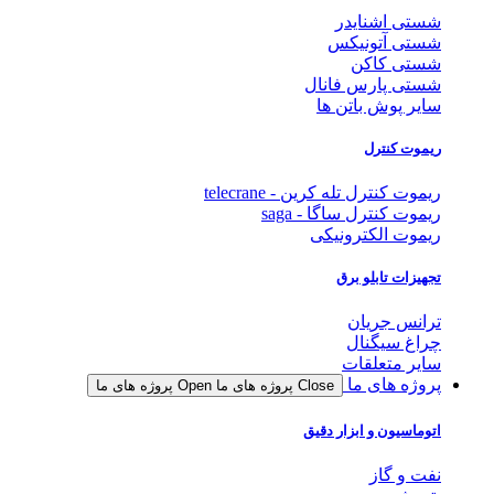
شستی اشنایدر
شستی آتونیکس
شستی کاکن
شستی پارس فانال
سایر پوش باتن ها
ریموت کنترل
ریموت کنترل تله کرین - telecrane
ریموت کنترل ساگا - saga
ریموت الکترونیکی
تجهیزات تابلو برق
ترانس جریان
چراغ سیگنال
سایر متعلقات
پروژه های ما
Close پروژه های ما
Open پروژه های ما
اتوماسیون و ابزار دقیق
نفت و گاز