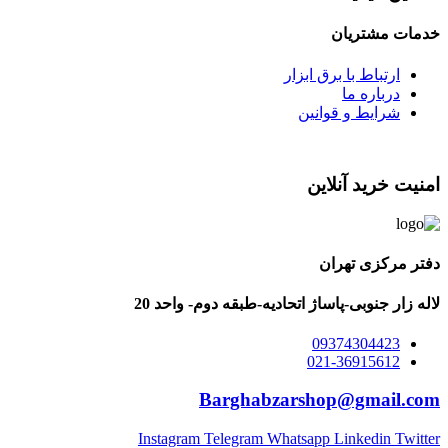
دمات مشتریان
ارتباط با برق ابزار
درباره ما
شرایط و قوانین
نیت خرید آنلاین
تر مرکزی تهران
له زار جنوبی-پاساژ اتحادیه-طبقه دوم- واحد 20
09374304423
021-36915612
Barghabzarshop@gmail.co
Instagram
Telegram
Whatsapp
Linkedin
Twitt