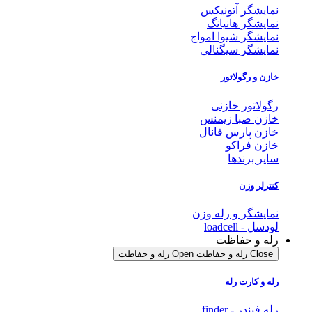
نمایشگر آتونیکس
نمایشگر هانیانگ
نمایشگر شیوا امواج
نمایشگر سیگنالی
خازن و رگولاتور
رگولاتور خازنی
خازن صبا زیمنس
خازن پارس فانال
خازن فراکو
سایر برندها
کنترلر وزن
نمایشگر و رله وزن
لودسل - loadcell
رله و حفاظت
Close رله و حفاظت
Open رله و حفاظت
رله و کارت رله
رله فیندر - finder