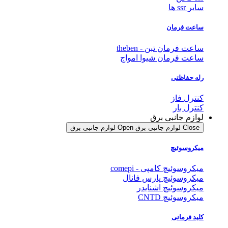
سایر ssr ها
ساعت فرمان
ساعت فرمان تبن - theben
ساعت فرمان شیوا امواج
رله حفاظتی
کنترل فاز
کنترل بار
لوازم جانبی برق
Close لوازم جانبی برق
Open لوازم جانبی برق
میکروسوئیچ
میکروسوئیچ کامپی - comepi
میکروسوئیچ پارس فانال
میکروسوئیچ اشنایدر
میکروسوئیچ CNTD
کلید فرمانی