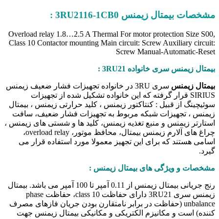
خصات بیمتال زیمنس 3RU2116-1CB0 :
Overload relay 1.8…2.5 A Thermal For motor protection Size S0
Class 10 Contactor mounting Main circuit: Screw Auxiliary circui
Screw Manual-Automatic-Res
متال زیمنس سری خانواده 3RU21 :
متال زیمنس
سری 3RU در خانواده تجهیزات فشار ضعیف زیمنس
SIRIUS قرار گرفته که این خانواده تشکیل شده از تجهیزات
ئیچینگ از قبیل : کنتاکتور زیمنس ، کلید حرارتی زیمنس ، بیمتال
منس ، تجهیزات شبکه مربوط به تجهیزات فشار ضعیف، سافت
تارتر زیمنس و منبع تغذیه زیمنس، کلید ها و شستی های زیمنس ،
چراغ های آلارم زیمنس بیمتال، محافظ موتور، overload relay،
امی هستند که برای این تجهیز معمولا مورد استفاده قرار می
رد.
شخصات و ویژگی های بیمتال زیمنس
:
رنج جریانی بیمتال زیمنس از 0.11 آمپر تا 100 آمپر می باشد. بیمتال
زیمنس سری 3RU21 دارای حفاظت class 10، حفاظت phase
unbalance (حفاظت در برابر نامتقارن بودن جریان فازهای مصرف
نده) است و مکانیزم الکتریکی و مکانیکی بیمتال زیمنس جهت