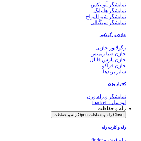
نمایشگر آتونیکس
نمایشگر هانیانگ
نمایشگر شیوا امواج
نمایشگر سیگنالی
خازن و رگولاتور
رگولاتور خازنی
خازن صبا زیمنس
خازن پارس فانال
خازن فراکو
سایر برندها
کنترلر وزن
نمایشگر و رله وزن
لودسل - loadcell
رله و حفاظت
Close رله و حفاظت
Open رله و حفاظت
رله و کارت رله
رله فیندر - finder