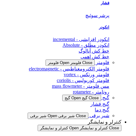
فشار
پرشر سوئیچ
انکودر
انکودر افزایشی - incremental
انکودر مطلق - Absolute
خط کش آنالوگ
خط کش اهمی
فلومتر
Close فلومتر
Open فلومتر
فلومتر الکترومغناطیس - electromagnetic
فلومتر ورتکس - vortex
فلومتر کوریولیس - coriolis
مس فلومتر - mass flowmeter
روتامتر - rotameter
گیج
Close گیج
Open گیج
گیج فشار
گیج دما
شیر برقی
Close شیر برقی
Open شیر برقی
کنترلر و نمایشگر
Close کنترلر و نمایشگر
Open کنترلر و نمایشگر