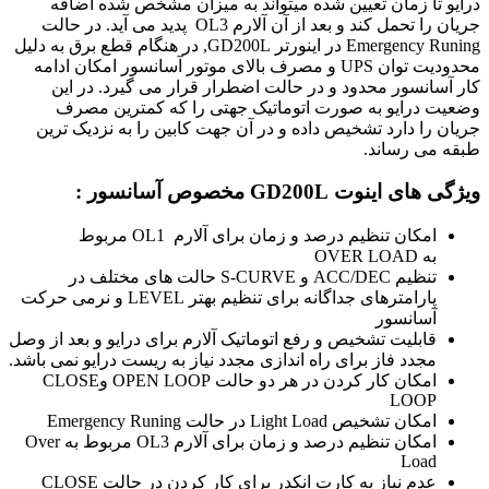
درایو تا زمان تعیین شده میتواند به میزان مشخص شده اضافه
جریان را تحمل کند و بعد از آن آلارم OL3 پدید می آید. در حالت
Emergency Runing در اینورتر GD200L, در هنگام قطع برق به دلیل
محدودیت توان UPS و مصرف بالای موتور آسانسور امکان ادامه
کار آسانسور محدود و در حالت اضطرار قرار می گیرد. در این
وضعیت درایو به صورت اتوماتیک جهتی را که کمترین مصرف
جریان را دارد تشخیص داده و در آن جهت کابین را به نزدیک ترین
طبقه می رساند.
ویژگی های اینوت
GD200L
مخصوص آسانسور :
امکان تنظیم درصد و زمان برای آلارم
OL1
مربوط
به
OVER LOAD
تنظیم
ACC/DEC
و
S-CURVE
حالت های مختلف در
پارامترهای جداگانه برای تنظیم بهتر
LEVEL
و نرمی حرکت
آسانسور
قابلیت تشخیص و رفع اتوماتیک آلارم برای درایو و بعد از وصل
مجدد فاز برای راه اندازی مجدد نیاز به ریست درایو نمی باشد.
امکان کار کردن در هر دو حالت
OPEN LOOP
و
CLOSE
LOOP
امکان تشخیص
Light Load
در حالت
Emergency Runing
امکان تنظیم درصد و زمان برای آلارم
OL3
مربوط به
Over
Load
عدم نیاز به کارت انکدر برای کار کردن در حالت
CLOSE