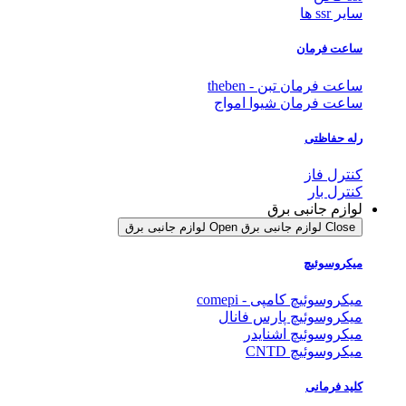
سایر ssr ها
ساعت فرمان
ساعت فرمان تبن - theben
ساعت فرمان شیوا امواج
رله حفاظتی
کنترل فاز
کنترل بار
لوازم جانبی برق
Close لوازم جانبی برق
Open لوازم جانبی برق
میکروسوئیچ
میکروسوئیچ کامپی - comepi
میکروسوئیچ پارس فانال
میکروسوئیچ اشنایدر
میکروسوئیچ CNTD
کلید فرمانی