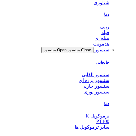
شناوری
دما
ریلی
فیلد
میله ای
هدمونت
سنسور
Close سنسور
Open سنسور
جابجایی
سنسور القایی
سنسور پرده ای
سنسور خازنی
سنسور نوری
دما
ترموکوپل K
PT100
سایر ترموکوپل ها