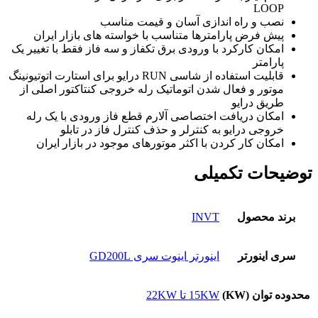
LOOP
نصب و راه اندازی آسان و قیمت مناسب
پیش فرض پارامترها متناسب با خواسته های بازار ایران
امکان کارکرد با ورودی برق تکفاز و سه فاز فقط با تغییر یک
پارامتر
قابلیت استفاده از شاسی
RUN
درایو برای استارت اتوتیونینگ
موتور و فعال شدن اتوماتیک رله خروجی کنتاکتور اصلی از
طریق درایو
امکان دریافت اختصاصی آلارم قطع فاز ورودی با یک رله
خروجی درایو به کنترلر و حذف کنترل فاز در تابلو
امکان کار کردن با اکثر موتورهای موجود در بازار ایران
توضیحات تکمیلی
برند محصول
INVT
سری اینورتر
اینورتر اینوت سری GD200L
محدوده توان (KW)
15KW تا 22KW