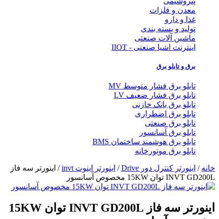
پتروشیمی
معدن و فلزات
غذا و دارو
تولید و بسته بندی
ماشین آلات صنعتی
اینترنت اشیا صنعتی - IIOT
برق و تابلو برق
تابلو برق فشار متوسط MV
تابلو برق فشار ضعیف LV
تابلو برق بانک خازنی
تابلو برق اضطراری
تابلو برق صنعتی
تابلو برق آسانسور
تابلو برق هوشمند ساختمان BMS
تابلو برق موتورخانه
خانه
/
اینورتر کنترل دور Drive
/
اینورتر اینوت invt
/ اینورتر سه فاز
INVT GD200L توان 15KW مخصوص آسانسور
اینورتر سه فاز INVT GD200L توان 15KW