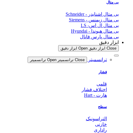
بی متال
بی متال اشنایدر - Schneider
بی متال زیمنس - Siemens
بی متال ال اس- LS
بی متال هیوندا - Hyundai
بی متال پارس فانال
ابزار دقیق
Close ابزار دقیق
Open ابزار دقیق
ترانسمیتر
Close ترانسمیتر
Open ترانسمیتر
فشار
قلمی
اختلاف فشار
هارت - Hart
سطح
التراسونیک
خازنی
راداری