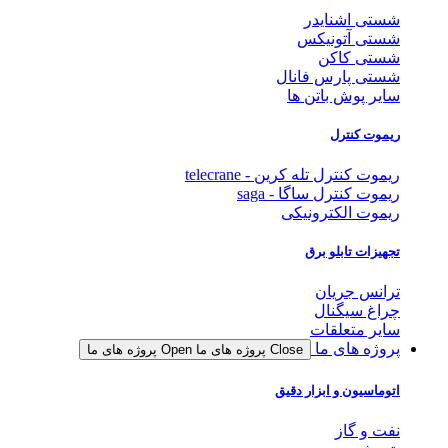
شستی اشنایدر
شستی آتونیکس
شستی کاکن
شستی پارس فانال
سایر پوش باتن ها
ریموت کنترل
ریموت کنترل تله کرین - telecrane
ریموت کنترل ساگا - saga
ریموت الکترونیکی
تجهیزات تابلو برق
ترانس جریان
چراغ سیگنال
سایر متعلقات
پروژه های ما
Close پروژه های ما
Open پروژه های ما
اتوماسیون و ابزار دقیق
نفت و گاز