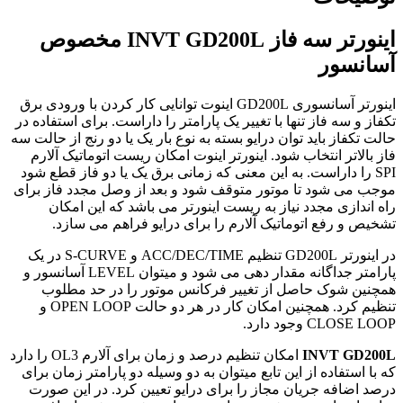
اینورتر سه فاز INVT GD200L مخصوص
آسانسور
اینورتر آسانسوری GD200L اینوت توانایی کار کردن با ورودی برق
تکفاز و سه فاز تنها با تغییر یک پارامتر را داراست. برای استفاده در
حالت تکفاز باید توان درایو بسته به نوع بار یک یا دو رنج از حالت سه
فاز بالاتر انتخاب شود. اینورتر اینوت امکان ریست اتوماتیک آلارم
SPI را داراست. به این معنی که زمانی برق یک یا دو فاز قطع شود
موجب می شود تا موتور متوقف شود و بعد از وصل مجدد فاز برای
راه اندازی مجدد نیاز به ریست اینورتر می باشد که این امکان
تشخیص و رفع اتوماتیک آلارم را برای درایو فراهم می سازد.
در اینورتر GD200L تنظیم ACC/DEC/TIME و S-CURVE در یک
پارامتر جداگانه مقدار دهی می شود و میتوان LEVEL آسانسور و
همچنین شوک حاصل از تغییر فرکانس موتور را در حد مطلوب
تنظیم کرد. همچنین امکان کار در هر دو حالت OPEN LOOP و
CLOSE LOOP وجود دارد.
INVT GD200L
امکان تنظیم درصد و زمان برای آلارم OL3 را دارد
که با استفاده از این تابع میتوان به دو وسیله دو پارامتر زمان برای
درصد اضافه جریان مجاز را برای درایو تعیین کرد. در این صورت