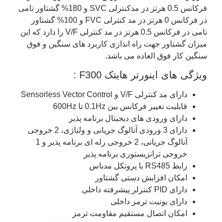
فرکانس 0.5 هرتز در مد‌کنترلی SVC و 180% گشتاور نامی
در فرکانس 0 هرتز در مد کنترلی FVC و 100% گشتاور
نامی در فرکانس 0.5 هرتز در مد کنترلی V/F را دارد که این
میزان گشتاور جهت راه اندازی کاربرد های سنگین و فوق
سنگین کار فوق العاده می باشد.
ویژگی های اینورتر هایتک F300 :
دارای مد کنترلی V/F و Sensorless Vector Control
قابلیت تغییر فرکانس بین 0.1Hz تا 600Hz
دارای ورودی های دیجیتال برنامه پذیر
دارای 3 ورودی آنالوگ جریانی و ولتاژی، 2 خروجی
آنالوگ جریانی، 2 خروجی رله ای برنامه پذیر و 1
خروجی ترانزیستوری برنامه پذیر
رابط RS485 با پروتکل مدباس
امکان افزایش دستی گشتاور
دارای PID کنترلر پیشرفته داخلی
دارای یونیت ترمز داخلی
امکان اتصال مستقیم مقاومت ترمز