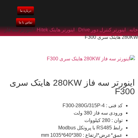
درباره ما
تماس با ما
خانه
/
اینورتر کنترل دور Drive
/
اینورتر هایتک Hitek
/ اینورتر سه فاز
280KW هایتک سری F300
اینورتر سه فاز 280KW هایتک سری
F300
کد فنی : F300-280G/315P-4
ورودی سه فاز 380 ولت
توان : 280 کیلووات
رابط RS485 با پروتکل Modbus
عمق*عرض*ارتفاع : 380*640*1035 mm