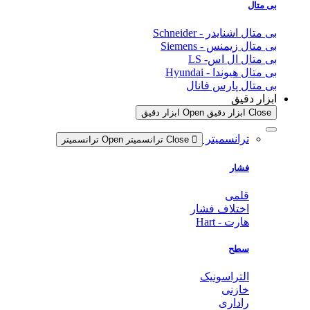
بی متال
بی متال اشنایدر - Schneider
بی متال زیمنس - Siemens
بی متال ال اس- LS
بی متال هیوندا - Hyundai
بی متال پارس فانال
ابزار دقیق
Close ابزار دقیق
Open ابزار دقیق
ترانسمیتر
Close ترانسمیتر
Open ترانسمیتر
فشار
قلمی
اختلاف فشار
هارت - Hart
سطح
التراسونیک
خازنی
راداری