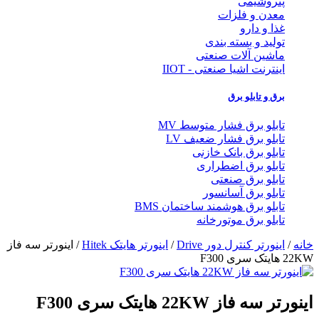
پتروشیمی
معدن و فلزات
غذا و دارو
تولید و بسته بندی
ماشین آلات صنعتی
اینترنت اشیا صنعتی - IIOT
برق و تابلو برق
تابلو برق فشار متوسط MV
تابلو برق فشار ضعیف LV
تابلو برق بانک خازنی
تابلو برق اضطراری
تابلو برق صنعتی
تابلو برق آسانسور
تابلو برق هوشمند ساختمان BMS
تابلو برق موتورخانه
خانه
/
اینورتر کنترل دور Drive
/
اینورتر هایتک Hitek
/ اینورتر سه فاز
22KW هایتک سری F300
اینورتر سه فاز 22KW هایتک سری F300