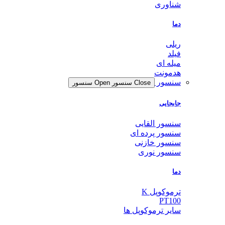
شناوری
دما
ریلی
فیلد
میله ای
هدمونت
سنسور
Close سنسور
Open سنسور
جابجایی
سنسور القایی
سنسور پرده ای
سنسور خازنی
سنسور نوری
دما
ترموکوپل K
PT100
سایر ترموکوپل ها