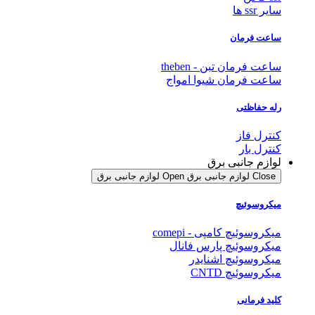
سایر ssr ها
ساعت فرمان
ساعت فرمان تبن - theben
ساعت فرمان شیوا امواج
رله حفاظتی
کنترل فاز
کنترل بار
لوازم جانبی برق
Close لوازم جانبی برق
Open لوازم جانبی برق
میکروسوئیچ
میکروسوئیچ کامپی - comepi
میکروسوئیچ پارس فانال
میکروسوئیچ اشنایدر
میکروسوئیچ CNTD
کلید فرمانی