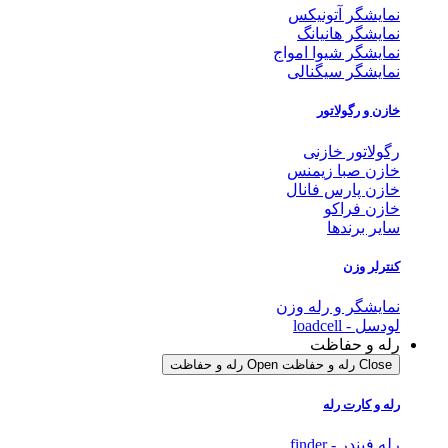
نمایشگر آتونیکس
نمایشگر هانیانگ
نمایشگر شیوا امواج
نمایشگر سیگنالی
خازن و رگولاتور
رگولاتور خازنی
خازن صبا زیمنس
خازن پارس فانال
خازن فراکو
سایر برندها
کنترلر وزن
نمایشگر و رله وزن
لودسل - loadcell
رله و حفاظت
Close رله و حفاظت
Open رله و حفاظت
رله و کارت رله
رله فیندر - finder