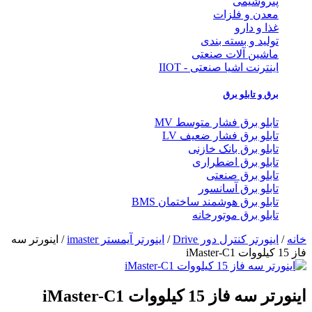
پتروشیمی
معدن و فلزات
غذا و دارو
تولید و بسته بندی
ماشین آلات صنعتی
اینترنت اشیا صنعتی - IIOT
برق و تابلو برق
تابلو برق فشار متوسط MV
تابلو برق فشار ضعیف LV
تابلو برق بانک خازنی
تابلو برق اضطراری
تابلو برق صنعتی
تابلو برق آسانسور
تابلو برق هوشمند ساختمان BMS
تابلو برق موتورخانه
خانه
/
اینورتر کنترل دور Drive
/
اینورتر آیمستر imaster
/ اینورتر سه
فاز 15 کیلووات iMaster-C1
اینورتر سه فاز 15 کیلووات iMaster-C1