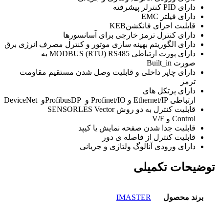
دارای
PID
کنترلر پیشرفته
دارای فیلتر
EMC
قابلیت اجرای فانکشن
KEB
دارای کنترل ترمز خارجی برای آسانسورها
دارای الگوریتم بهینه سازی موتور و کنترل مصرف انرژی برق
دارای پورت ارتباطی
MODBUS (RTU) RS485
به
صورت
Built_in
دارای چاپر داخلی و قابلیت وصل شدن مستقیم مقاومت
ترمز
دارای پرتکل های
ارتباطی
Ethernet/IP
و
Profinet/IO
و
ProfibusDP
و
DeviceNet
قابلیت کنترل به دو روش
SENSORLES Vector
Control
و
V/F
قابلیت جدا شدن صفحه نمایش یا کیپد
قابلیت کنترل از فاصله ی دور
دارای ورودی آنالوگ ولتاژی و جریانی
توضیحات تکمیلی
برند محصول
IMASTER