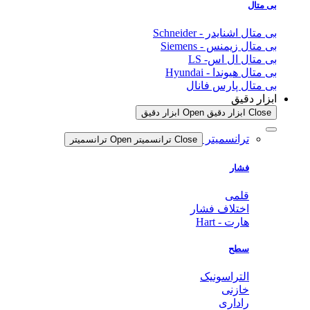
بی متال
بی متال اشنایدر - Schneider
بی متال زیمنس - Siemens
بی متال ال اس- LS
بی متال هیوندا - Hyundai
بی متال پارس فانال
ابزار دقیق
Close ابزار دقیق
Open ابزار دقیق
ترانسمیتر
Close ترانسمیتر
Open ترانسمیتر
فشار
قلمی
اختلاف فشار
هارت - Hart
سطح
التراسونیک
خازنی
راداری