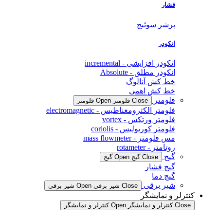
فشار
پرشر سوئیچ
انکودر
انکودر افزایشی - incremental
انکودر مطلق - Absolute
خط کش آنالوگ
خط کش اهمی
فلومتر
Close فلومتر
Open فلومتر
فلومتر الکترومغناطیس - electromagnetic
فلومتر ورتکس - vortex
فلومتر کوریولیس - coriolis
مس فلومتر - mass flowmeter
روتامتر - rotameter
گیج
Close گیج
Open گیج
گیج فشار
گیج دما
شیر برقی
Close شیر برقی
Open شیر برقی
کنترلر و نمایشگر
Close کنترلر و نمایشگر
Open کنترلر و نمایشگر