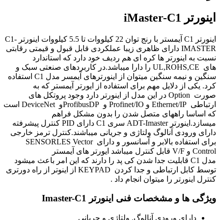
اینورتر
iMaster-C1
اینورتر
C1
آیمستر با رنج توان 22 کیلووات تا 5.5 کیلووات اینورتر
C1-
IMASTER
دارای ظاهری زیبا عملکردی قابل قبول و قیمتی رقابتی
نسبت به اینورتر ها کره ای هم ردیف خود دارد که استاندارد
های
UL,ROHS,CE
را دارا میباشد.در کاربردهای صنعتی سبک و
سنگین و نیمه سنگین میتوان از اینورترهای آیمسر مدل
C1
استفاده
کرد. یکی از دلایل مهم برای استفاده از ایورتر آیمستر که به
صورت
Option
در این مدل از اینورتر دارد وجود پروتکل های
ارتباطی
Ethernet/IP
و
Profinet/IO
و
ProfibusDP
و
DeviceNet
است
که اساسا راههای متصل شدن را بدون مشکل فراهم
میسازد.اینورتر
ADT-Imaster
سری
C1
دارای
PID
کنترل پیشرفته
دارای ورودی آنالوگ ولتاژی و جریانی میباشند.کنترل ترمز خارجی
برای استفاده بالابر و آسانسور و دارای
SENSORLES Vector
Control
و
V/F
قابل کنترل میباشد ایورتر های آیمستر
مدل
C1
قابلیت جدا شدن کی پد را دارند که این امر باعث میشود
توسط کابل ارتباطی و جدا کردن
KEYPAD
از اینوتر از راه دورتری
کنترل اینورتر را میتوان انجام داد .
ویژگی ها و مشخصات فنی اینورتر
Imaster-C1
دارای ورودی آنالوگ
,
ولتاژی و جریانی