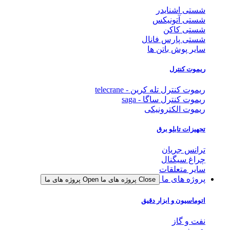
شستی اشنایدر
شستی آتونیکس
شستی کاکن
شستی پارس فانال
سایر پوش باتن ها
ریموت کنترل
ریموت کنترل تله کرین - telecrane
ریموت کنترل ساگا - saga
ریموت الکترونیکی
تجهیزات تابلو برق
ترانس جریان
چراغ سیگنال
سایر متعلقات
پروژه های ما
Close پروژه های ما
Open پروژه های ما
اتوماسیون و ابزار دقیق
نفت و گاز