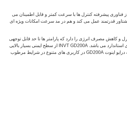
ون با ورودی سه فاز است که با سیستم دقیق کنترل DSP و با بهره گیری از فناوری پیشرفته کنترل ها با سرعت کمتر و قابل اطمینان می
مزمان سرعت و گشتاور را دارد. این بدین معناست که اینورتر GD200A هم در مد کنترل گشتاور قدرتمند عمل می کند و هم در مد سرعت امکانات ویژه ای
رل و کاهش مصرف انرژی را دارد که پارامتر ها تا حد قابل توجهی
INVT GD200A
از سطح ایمنی بسیار بالایی
درایو اینوت
GD200A
در کاربری های متنوع در شرایط مرطوب