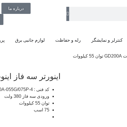
درباره ما
کنترلر و نمایشگر
رله و حفاظت
لوازم جانبی برق
پرو
لووات
اینورتر سه فاز اینوت GD200A توان 55 کی
کد فنی : GD200A-055G/075P-4
ورودی سه فاز 380 ولت
توان 55 کیلووات
75 اسب