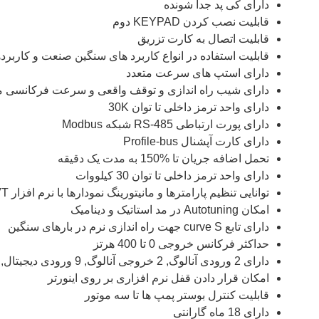
دارای کی پد جدا شونده
قابلیت نصب کردن
KEYPAD
دوم
قابلیت اتصال به کارت تزریق
قابلیت استفاده در انواع کاربرد های سنگین صنعت و کاربر
دارای استپ های سرعت متعدد
دارای شیب راه اندازی و توقف واقعی و سرعت فرکانسی 
دارای واحد ترمز داخلی تا توان
30K
دارای پورت ارتباطی
RS-485
شبکه
Modbus
دارای کارت آپشنال
Profile-bus
تحمل اضافه جریان تا
150%
به مدت یک دقیقه
دارای واحد ترمز داخلی تا توان 30 کیلووات
توانایی تنظیم پارامترها و مانیتورینگ نمودارها با نرم افزار
VT
امکان
Autotuning
در مد استاتیک و دینامیک
دارای تابع
curve S
جهت راه اندازی نرم در بارهای سنگین
حداکثر فرکانس خروجی
0
تا 400 هرتز
دارای 2 ورودی آنالوگ
,
2 خروجی آنالوگ
,
9 ورودی دیجیتال
,
2 خروجی 
امکان قرار دادن قفل نرم افزاری بر روی اینورتر
قابلیت کنترل بوستر پمپ ها تا سه موتور
دارای 18 ماه گارانتی