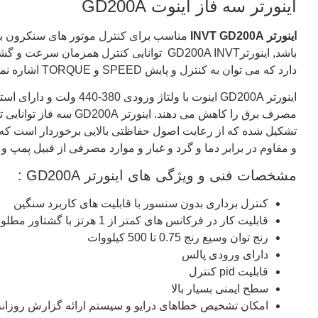
اینورتر سه فاز اینوت GD200A
اینورتر INVT GD200A
دارد که می توان به کنترل و پایش SPEED و TORQUE اشاره نمود.
اینورتر
GD200A
اینوت با ولتاژ ورودی 380-440 ولت و دارای استابلایزر در ورودی اینورتر می باشد. همچنین
مصرف برق را کاهش می دهند. اینورتر
GD200A
سه فاز توانایی تغییر سرعت در محدوده 400 ه
تشکیل شده که از رعایت اصول حفاظتی بالایی برخوردار است ک
و مقاوم در برابر دما و گرد و غبار و موارد مصرفی از قبیل پمپ و
مشخصات فنی و ویژگی های اینورتر GD200A :
کنترل برداری بدون سنسور با قابلیت های کاربرد سنگین
قابلیت کار در فرکانس های کمتر از 1 هرتز با گشتاور مطلوب
رنج توان وسیع رنج 0.75 تا 500 کیلووات
دارای ورودی پالس
قابلیت
pid
کنترل
سطح ایمنی بسیار بالا
امکان تشخیص خطاهای درایو و سیستم ارائه گزارش روزانه