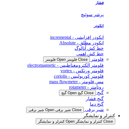
فشار
پرشر سوئیچ
انکودر
انکودر افزایشی - incremental
انکودر مطلق - Absolute
خط کش آنالوگ
خط کش اهمی
فلومتر
Close فلومتر
Open فلومتر
فلومتر الکترومغناطیس - electromagnetic
فلومتر ورتکس - vortex
فلومتر کوریولیس - coriolis
مس فلومتر - mass flowmeter
روتامتر - rotameter
گیج
Close گیج
Open گیج
گیج فشار
گیج دما
شیر برقی
Close شیر برقی
Open شیر برقی
کنترلر و نمایشگر
Close کنترلر و نمایشگر
Open کنترلر و نمایشگر