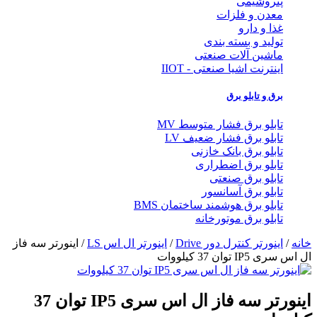
پتروشیمی
معدن و فلزات
غذا و دارو
تولید و بسته بندی
ماشین آلات صنعتی
اینترنت اشیا صنعتی - IIOT
برق و تابلو برق
تابلو برق فشار متوسط MV
تابلو برق فشار ضعیف LV
تابلو برق بانک خازنی
تابلو برق اضطراری
تابلو برق صنعتی
تابلو برق آسانسور
تابلو برق هوشمند ساختمان BMS
تابلو برق موتورخانه
خانه
/
اینورتر کنترل دور Drive
/
اینورتر ال اس LS
/ اینورتر سه فاز
ال اس سری IP5 توان 37 کیلووات
اینورتر سه فاز ال اس سری IP5 توان 37