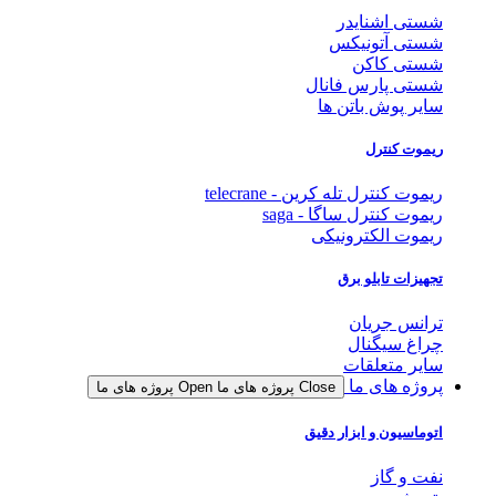
شستی اشنایدر
شستی آتونیکس
شستی کاکن
شستی پارس فانال
سایر پوش باتن ها
ریموت کنترل
ریموت کنترل تله کرین - telecrane
ریموت کنترل ساگا - saga
ریموت الکترونیکی
تجهیزات تابلو برق
ترانس جریان
چراغ سیگنال
سایر متعلقات
پروژه های ما
Close پروژه های ما
Open پروژه های ما
اتوماسیون و ابزار دقیق
نفت و گاز