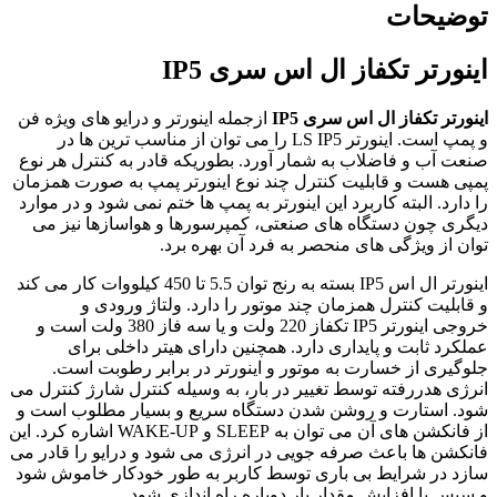
توضیحات
اینورتر تکفاز ال اس سری IP5
اینورتر تکفاز ال اس سری IP5
ازجمله اینورتر و درایو های ویژه فن
و پمپ است. اینورتر LS IP5 را می توان از مناسب‌ ترین‌ ها در
صنعت آب و فاضلاب به شمار آورد. بطوریکه قادر به کنترل هر نوع
پمپی هست و قابلیت کنترل چند نوع اینورتر پمپ به‌ صورت همزمان
را دارد. البته کاربرد این اینورتر به پمپ‌ ها ختم نمی‌ شود و در موارد
دیگری چون دستگاه‌ های صنعتی، کمپرسورها و هواسازها نیز می‌
توان از ویژگی‌ های منحصر به‌ فرد آن بهره برد.
اینورتر ال اس IP5 بسته به رنج توان 5.5 تا 450 کیلووات کار می‌ کند
و قابلیت کنترل همزمان چند موتور را دارد. ولتاژ ورودی و
خروجی اینورتر IP5 تکفاز 220 ولت و یا سه فاز 380 ولت است و
عملکرد ثابت و پایداری دارد. همچنین دارای هیتر داخلی برای
جلوگیری از خسارت به موتور و اینورتر در برابر رطوبت است.
انرژی هدررفته توسط تغییر در بار، به‌ وسیله کنترل شارژ کنترل می‌
شود. استارت و روشن شدن دستگاه سریع و بسیار مطلوب است و
از فانکشن های آن می‌ توان به SLEEP و WAKE-UP اشاره کرد. این
فانکشن ها باعث صرفه جویی در انرژی می شود و درایو را قادر می
سازد در شرایط بی باری توسط کاربر به طور خودکار خاموش شود
و سپس با افزایش مقدار بار دوباره راه اندازی شود.