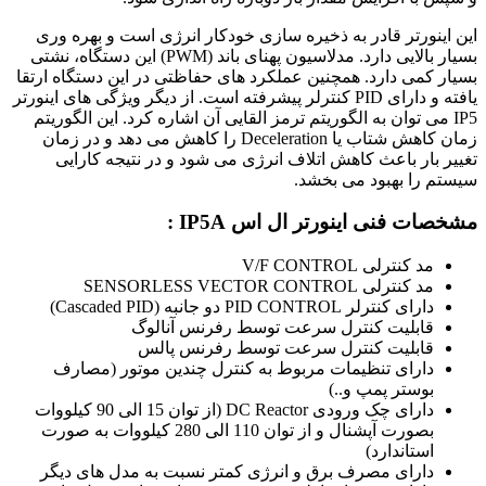
این اینورتر قادر به ذخیره‌ سازی خودکار انرژی است و بهره‌ وری
بسیار بالایی دارد. مدلاسیون پهنای باند (PWM) این دستگاه، نشتی
بسیار کمی دارد. همچنین عملکرد های حفاظتی در این دستگاه ارتقا
یافته و دارای PID کنترلر پیشرفته است. از دیگر ویژگی‌ های اینورتر
IP5 می‌ توان به الگوریتم ترمز القایی آن اشاره کرد. این الگوریتم
زمان کاهش شتاب یا Deceleration را کاهش می دهد و در زمان
تغییر بار باعث کاهش اتلاف انرژی می شود و در نتیجه کارایی
سیستم را بهبود می بخشد.
مشخصات فنی اینورتر ال اس IP5A :
مد کنترلی V/F CONTROL
مد کنترلی SENSORLESS VECTOR CONTROL
دارای کنترلر PID CONTROL دو جانبه (Cascaded PID)
قابلیت کنترل سرعت توسط رفرنس آنالوگ
قابلیت کنترل سرعت توسط رفرنس پالس
دارای تنظیمات مربوط به کنترل چندین موتور (مصارف
بوستر پمپ و..)
دارای چک ورودی DC Reactor (از توان 15 الی 90 کیلووات
بصورت آپشنال و از توان 110 الی 280 کیلووات به صورت
استاندارد)
دارای مصرف برق و انرژی کمتر نسبت به مدل های دیگر