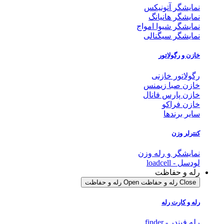
نمایشگر آتونیکس
نمایشگر هانیانگ
نمایشگر شیوا امواج
نمایشگر سیگنالی
خازن و رگولاتور
رگولاتور خازنی
خازن صبا زیمنس
خازن پارس فانال
خازن فراکو
سایر برندها
کنترلر وزن
نمایشگر و رله وزن
لودسل - loadcell
رله و حفاظت
Close رله و حفاظت
Open رله و حفاظت
رله و کارت رله
رله فیندر - finder