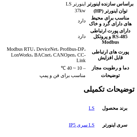
براساس سازنده اینورتر
اینورتر LS
37kw
توان اینورتر (HP)
مناسب برای محیط
دارد
های دارای گرد و خاک
دارای پورت ارتباطی
دارد
RS-485 و پروتکل
Modbus
Modbus RTU، DeviceNet، Profibus-DP،
پورت های ارتباطی
LonWorks، BACnet، CANOpen، CC-
قابل افزایش
Link
دما و رطوبت مجاز
– 10 ~ 40 ℃
توضیحات
مناسب برای فن و پمپ
توضیحات تکمیلی
برند محصول
LS
سری اینورتر
LS سری IP5