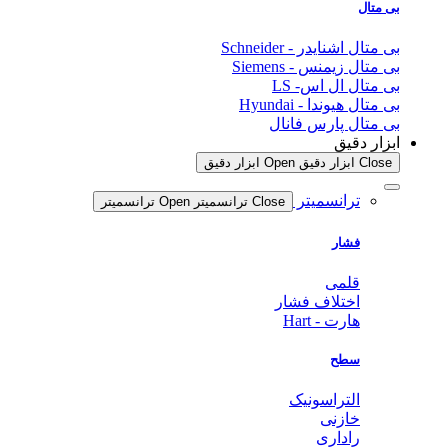
بی متال
بی متال اشنایدر - Schneider
بی متال زیمنس - Siemens
بی متال ال اس- LS
بی متال هیوندا - Hyundai
بی متال پارس فانال
ابزار دقیق
Close ابزار دقیق
Open ابزار دقیق
ترانسمیتر
Close ترانسمیتر
Open ترانسمیتر
فشار
قلمی
اختلاف فشار
هارت - Hart
سطح
التراسونیک
خازنی
راداری