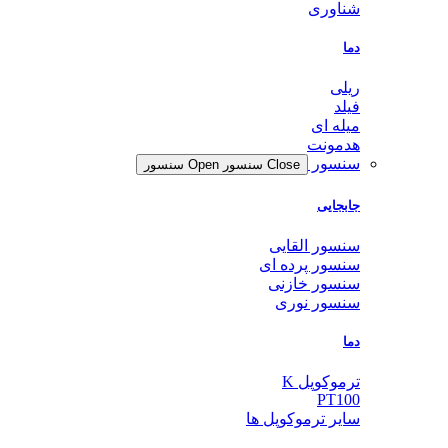
شناوری
دما
ریلی
فیلد
میله ای
هدمونت
سنسور
Close سنسور
Open سنسور
جابجایی
سنسور القایی
سنسور پرده ای
سنسور خازنی
سنسور نوری
دما
ترموکوپل K
PT100
سایر ترموکوپل ها