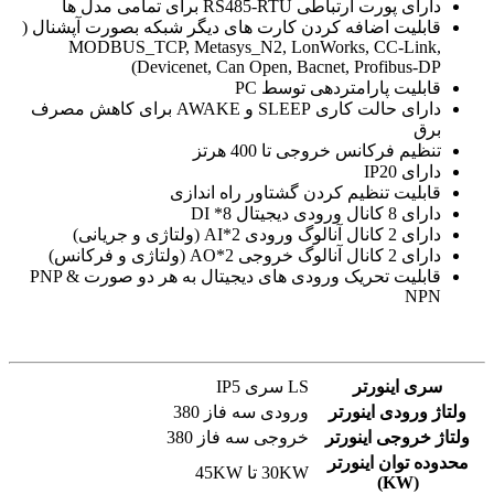
دارای پورت ارتباطی RS485-RTU برای تمامی مدل ها
قابلیت اضافه کردن کارت های دیگر شبکه بصورت آپشنال (
MODBUS_TCP, Metasys_N2, LonWorks, CC-Link,
Devicenet, Can Open, Bacnet, Profibus-DP)
قابلیت پارامتردهی توسط PC
دارای حالت کاری SLEEP و AWAKE برای کاهش مصرف
برق
تنظیم فرکانس خروجی تا 400 هرتز
دارای IP20
قابلیت تنظیم کردن گشتاور راه اندازی
دارای 8 کانال ورودی دیجیتال 8* DI
دارای 2 کانال آنالوگ ورودی 2*AI (ولتاژی و جریانی)
دارای 2 کانال آنالوگ خروجی 2*AO (ولتاژی و فرکانس)
قابلیت تحریک ورودی های دیجیتال به هر دو صورت PNP &
NPN
سری اینورتر
LS سری IP5
ولتاژ ورودی اینورتر
ورودی سه فاز 380
ولتاژ خروجی اینورتر
خروجی سه فاز 380
محدوده توان اینورتر
30KW تا 45KW
(KW)