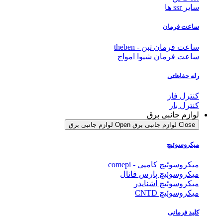
سایر ssr ها
ساعت فرمان
ساعت فرمان تبن - theben
ساعت فرمان شیوا امواج
رله حفاظتی
کنترل فاز
کنترل بار
لوازم جانبی برق
Close لوازم جانبی برق
Open لوازم جانبی برق
میکروسوئیچ
میکروسوئیچ کامپی - comepi
میکروسوئیچ پارس فانال
میکروسوئیچ اشنایدر
میکروسوئیچ CNTD
کلید فرمانی