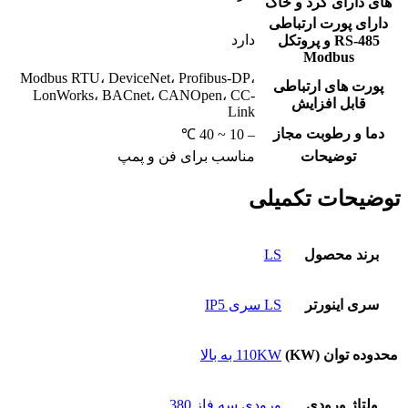
های دارای گرد و خاک
دارای پورت ارتباطی
دارد
RS-485 و پروتکل
Modbus
Modbus RTU، DeviceNet، Profibus-DP،
پورت های ارتباطی
LonWorks، BACnet، CANOpen، CC-
قابل افزایش
Link
دما و رطوبت مجاز
– 10 ~ 40 ℃
توضیحات
مناسب برای فن و پمپ
توضیحات تکمیلی
برند محصول
LS
سری اینورتر
LS سری IP5
محدوده توان (KW)
110KW به بالا
ولتاژ ورودی
ورودی سه فاز 380