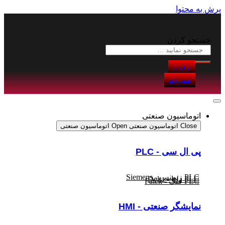
پرش به محتوا
جستجو کردن
درباره ما
تماس با ما
اتوماسیون صنعتی
Close اتوماسیون صنعتی
Open اتوماسیون صنعتی
پی ال سی - PLC
PLC زیمنس - Siemens
PLC دلتا - Delta
PLC فتک - Fatek
نمایشگر
صنعتی
- HMI