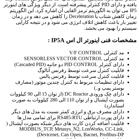
یافته و دارای PID کنترلر پیشرفته است. از دیگر ویژگی‌ های اینورتر
IP5 می‌ توان به الگوریتم ترمز القایی آن اشاره کرد. این الگوریتم
زمان کاهش شتاب یا Deceleration را کاهش می دهد و در زمان
تغییر بار باعث کاهش اتلاف انرژی می شود و در نتیجه کارایی
سیستم را بهبود می بخشد.
مشخصات فنی اینورتر ال اس IP5A :
مد کنترلی V/F CONTROL
مد کنترلی SENSORLESS VECTOR CONTROL
دارای کنترلر PID CONTROL دو جانبه (Cascaded PID)
قابلیت کنترل سرعت توسط رفرنس آنالوگ
قابلیت کنترل سرعت توسط رفرنس پالس
دارای تنظیمات مربوط به کنترل چندین موتور (مصارف
بوستر پمپ و..)
دارای چک ورودی DC Reactor (از توان 15 الی 90 کیلووات
بصورت آپشنال و از توان 110 الی 280 کیلووات به صورت
استاندارد)
دارای مصرف برق و انرژی کمتر نسبت به مدل های دیگر
دارای پورت ارتباطی RS485-RTU برای تمامی مدل ها
قابلیت اضافه کردن کارت های دیگر شبکه بصورت آپشنال (
MODBUS_TCP, Metasys_N2, LonWorks, CC-Link,
Devicenet, Can Open, Bacnet, Profibus-DP)