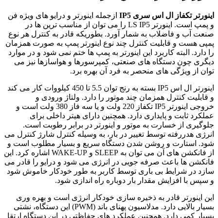
اینورتر تکفاز ال اس سری IP5
ازجمله اینورتر و درایو های ویژه فن
و پمپ است. اینورتر LS IP5 را می توان از مناسب‌ ترین‌ ها در
صنعت آب و فاضلاب به شمار آورد. بطوریکه قادر به کنترل هر نوع
پمپی هست و قابلیت کنترل چند نوع اینورتر پمپ به‌ صورت همزمان
را دارد. البته کاربرد این اینورتر به پمپ‌ ها ختم نمی‌ شود و در موارد
دیگری چون دستگاه‌ های صنعتی، کمپرسورها و هواسازها نیز می‌
توان از ویژگی‌ های منحصر به‌ فرد آن بهره برد.
اینورتر ال اس IP5 بسته به رنج توان 5.5 تا 450 کیلووات کار می‌ کند
و قابلیت کنترل همزمان چند موتور را دارد. ولتاژ ورودی و
خروجی اینورتر IP5 تکفاز 220 ولت و یا سه فاز 380 ولت است و
عملکرد ثابت و پایداری دارد. همچنین دارای هیتر داخلی برای
جلوگیری از خسارت به موتور و اینورتر در برابر رطوبت است.
انرژی هدررفته توسط تغییر در بار، به‌ وسیله کنترل شارژ کنترل می‌
شود. استارت و روشن شدن دستگاه سریع و بسیار مطلوب است و
از فانکشن های آن می‌ توان به SLEEP و WAKE-UP اشاره کرد. این
فانکشن ها باعث صرفه جویی در انرژی می شود و درایو را قادر می
سازد در شرایط بی باری توسط کاربر به طور خودکار خاموش شود
و سپس با افزایش مقدار بار دوباره راه اندازی شود.
این اینورتر قادر به ذخیره‌ سازی خودکار انرژی است و بهره‌ وری
بسیار بالایی دارد. مدلاسیون پهنای باند (PWM) این دستگاه، نشتی
بسیار کمی دارد. همچنین عملکرد های حفاظتی در این دستگاه ارتقا