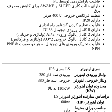
قابلیت پارامتردهی توسط PC
دارای حالت کاری SLEEP و AWAKE برای کاهش مصرف
برق
تنظیم فرکانس خروجی تا 400 هرتز
دارای IP20
قابلیت تنظیم کردن گشتاور راه اندازی
دارای 8 کانال ورودی دیجیتال 8* DI
دارای 2 کانال آنالوگ ورودی 2*AI (ولتاژی و جریانی)
دارای 2 کانال آنالوگ خروجی 2*AO (ولتاژی و فرکانس)
قابلیت تحریک ورودی های دیجیتال به هر دو صورت PNP &
NPN
سری اینورتر
LS سری IP5
ولتاژ ورودی اینورتر
ورودی سه فاز 380
ولتاژ خروجی اینورتر
خروجی سه فاز 380
محدوده توان اینورتر
110KW به بالا
(KW)
براساس سازنده اینورتر
اینورتر LS
160kw
توان اینورتر (HP)
مناسب برای محیط
دارد