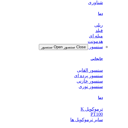
شناوری
دما
ریلی
فیلد
میله ای
هدمونت
سنسور
Close سنسور
Open سنسور
جابجایی
سنسور القایی
سنسور پرده ای
سنسور خازنی
سنسور نوری
دما
ترموکوپل K
PT100
سایر ترموکوپل ها