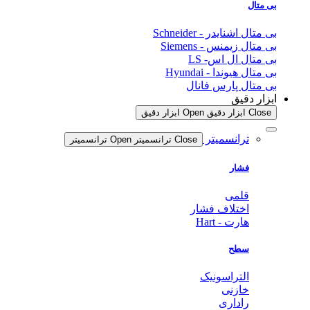
بی متال
بی متال اشنایدر - Schneider
بی متال زیمنس - Siemens
بی متال ال اس- LS
بی متال هیوندا - Hyundai
بی متال پارس فانال
ابزار دقیق
Close ابزار دقیق
Open ابزار دقیق
ترانسمیتر
Close ترانسمیتر
Open ترانسمیتر
فشار
قلمی
اختلاف فشار
هارت - Hart
سطح
التراسونیک
خازنی
راداری