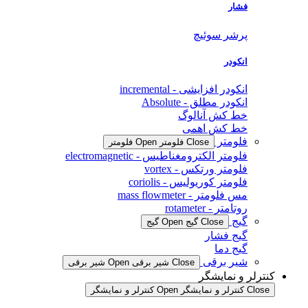
فشار
پرشر سوئیچ
انکودر
انکودر افزایشی - incremental
انکودر مطلق - Absolute
خط کش آنالوگ
خط کش اهمی
فلومتر
Close فلومتر
Open فلومتر
فلومتر الکترومغناطیس - electromagnetic
فلومتر ورتکس - vortex
فلومتر کوریولیس - coriolis
مس فلومتر - mass flowmeter
روتامتر - rotameter
گیج
Close گیج
Open گیج
گیج فشار
گیج دما
شیر برقی
Close شیر برقی
Open شیر برقی
کنترلر و نمایشگر
Close کنترلر و نمایشگر
Open کنترلر و نمایشگر