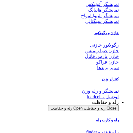
نمایشگر آتونیکس
نمایشگر هانیانگ
نمایشگر شیوا امواج
نمایشگر سیگنالی
خازن و رگولاتور
رگولاتور خازنی
خازن صبا زیمنس
خازن پارس فانال
خازن فراکو
سایر برندها
کنترلر وزن
نمایشگر و رله وزن
لودسل - loadcell
رله و حفاظت
Close رله و حفاظت
Open رله و حفاظت
رله و کارت رله
رله فیندر - finder