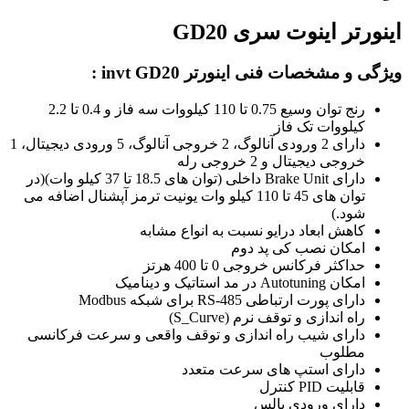
اینورتر اینوت سری GD20
ویژگی و مشخصات فنی اینورتر invt GD20 :
رنج توان وسیع 0.75 تا 110
کیلووات
سه فاز و 0.4 تا 2.2
کیلووات تک فاز
دارای 2 ورودی آنالوگ، 2 خروجی آنالوگ، 5 ورودی دیجیتال، 1
خروجی دیجیتال و 2 خروجی رله
دارای Brake Unit داخلی (توان های 18.5 تا 37 کیلو وات)(در
توان های 45 تا 110 کیلو وات یونیت ترمز آپشنال اضافه می
شود.)
کاهش ابعاد درایو نسبت به انواع مشابه
امکان نصب کی پد دوم
حداکثر فرکانس خروجی 0 تا 400 هرتز
امکان
Autotuning
در مد استاتیک و دینامیک
دارای پورت ارتباطی
RS-485
برای شبکه
Modbus
راه اندازی و توقف نرم (
S_Curve
)
دارای شیب راه اندازی و توقف واقعی و سرعت فرکانسی
مطلوب
دارای استپ های سرعت متعدد
قابلیت PID کنترل
دارای ورودی پالس