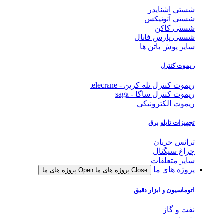
شستی اشنایدر
شستی آتونیکس
شستی کاکن
شستی پارس فانال
سایر پوش باتن ها
ریموت کنترل
ریموت کنترل تله کرین - telecrane
ریموت کنترل ساگا - saga
ریموت الکترونیکی
تجهیزات تابلو برق
ترانس جریان
چراغ سیگنال
سایر متعلقات
پروژه های ما
Close پروژه های ما
Open پروژه های ما
اتوماسیون و ابزار دقیق
نفت و گاز