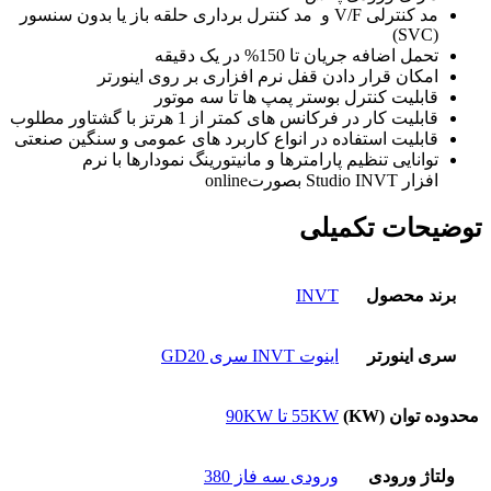
مد کنترلی V/F و مد کنترل برداری حلقه باز یا بدون سنسور
(SVC)
تحمل اضافه جریان تا 150% در یک دقیقه
امکان قرار دادن قفل نرم افزاری بر روی اینورتر
قابلیت کنترل بوستر پمپ ها تا سه موتور
قابلیت کار در فرکانس های کمتر از 1 هرتز با گشتاور مطلوب
قابلیت استفاده در انواع کاربرد های عمومی و سنگین صنعتی
توانایی تنظیم پارامترها و مانیتورینگ نمودارها با نرم
افزار
Studio INVT
بصورت
online
توضیحات تکمیلی
برند محصول
INVT
سری اینورتر
اینوت INVT سری GD20
محدوده توان (KW)
55KW تا 90KW
ولتاژ ورودی
ورودی سه فاز 380