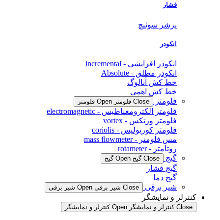
فشار
پرشر سوئیچ
انکودر
انکودر افزایشی - incremental
انکودر مطلق - Absolute
خط کش آنالوگ
خط کش اهمی
فلومتر
Close فلومتر
Open فلومتر
فلومتر الکترومغناطیس - electromagnetic
فلومتر ورتکس - vortex
فلومتر کوریولیس - coriolis
مس فلومتر - mass flowmeter
روتامتر - rotameter
گیج
Close گیج
Open گیج
گیج فشار
گیج دما
شیر برقی
Close شیر برقی
Open شیر برقی
کنترلر و نمایشگر
Close کنترلر و نمایشگر
Open کنترلر و نمایشگر