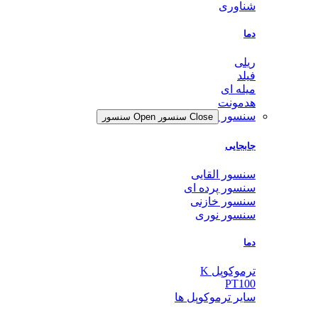
شناوری
دما
ریلی
فیلد
میله ای
هدمونت
سنسور
Close سنسور
Open سنسور
جابجایی
سنسور القایی
سنسور پرده ای
سنسور خازنی
سنسور نوری
دما
ترموکوپل K
PT100
سایر ترموکوپل ها