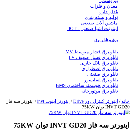
پتروشیمی
معدن و فلزات
غذا و دارو
تولید و بسته بندی
ماشین آلات صنعتی
اینترنت اشیا صنعتی - IIOT
برق و تابلو برق
تابلو برق فشار متوسط MV
تابلو برق فشار ضعیف LV
تابلو برق بانک خازنی
تابلو برق اضطراری
تابلو برق صنعتی
تابلو برق آسانسور
تابلو برق هوشمند ساختمان BMS
تابلو برق موتورخانه
خانه
/
اینورتر کنترل دور Drive
/
اینورتر اینوت invt
/ اينورتر سه فاز
INVT GD20 توان 75KW
اينورتر سه فاز INVT GD20 توان 75KW