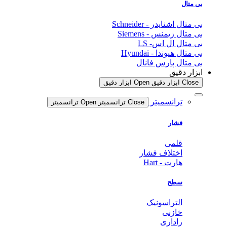
بی متال
بی متال اشنایدر - Schneider
بی متال زیمنس - Siemens
بی متال ال اس- LS
بی متال هیوندا - Hyundai
بی متال پارس فانال
ابزار دقیق
Close ابزار دقیق
Open ابزار دقیق
ترانسمیتر
Close ترانسمیتر
Open ترانسمیتر
فشار
قلمی
اختلاف فشار
هارت - Hart
سطح
التراسونیک
خازنی
راداری