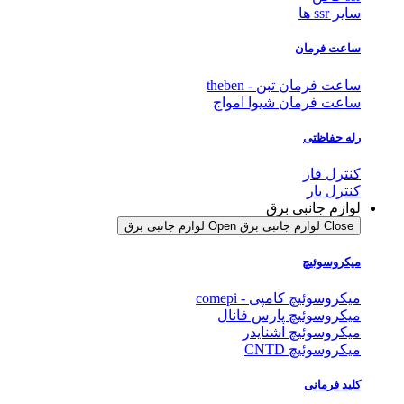
سایر ssr ها
ساعت فرمان
ساعت فرمان تبن - theben
ساعت فرمان شیوا امواج
رله حفاظتی
کنترل فاز
کنترل بار
لوازم جانبی برق
Close لوازم جانبی برق
Open لوازم جانبی برق
میکروسوئیچ
میکروسوئیچ کامپی - comepi
میکروسوئیچ پارس فانال
میکروسوئیچ اشنایدر
میکروسوئیچ CNTD
کلید فرمانی