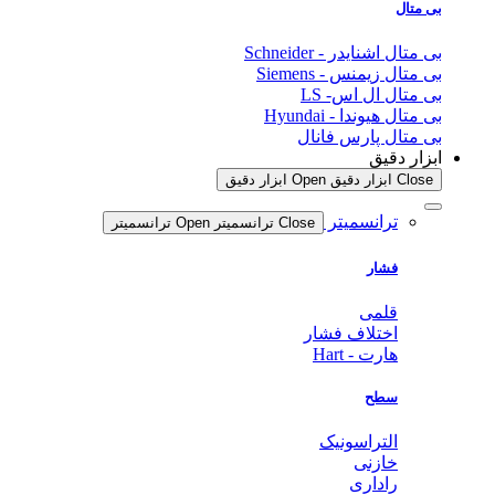
بی متال
بی متال اشنایدر - Schneider
بی متال زیمنس - Siemens
بی متال ال اس- LS
بی متال هیوندا - Hyundai
بی متال پارس فانال
ابزار دقیق
Close ابزار دقیق
Open ابزار دقیق
ترانسمیتر
Close ترانسمیتر
Open ترانسمیتر
فشار
قلمی
اختلاف فشار
هارت - Hart
سطح
التراسونیک
خازنی
راداری