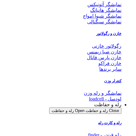
نمایشگر آتونیکس
نمایشگر هانیانگ
نمایشگر شیوا امواج
نمایشگر سیگنالی
خازن و رگولاتور
رگولاتور خازنی
خازن صبا زیمنس
خازن پارس فانال
خازن فراکو
سایر برندها
کنترلر وزن
نمایشگر و رله وزن
لودسل - loadcell
رله و حفاظت
Close رله و حفاظت
Open رله و حفاظت
رله و کارت رله
رله فیندر - finder