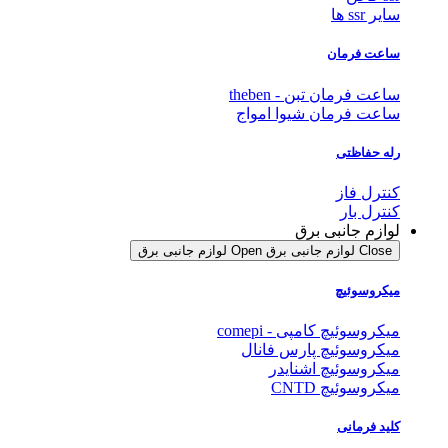
سایر ssr ها
ساعت فرمان
ساعت فرمان تبن - theben
ساعت فرمان شیوا امواج
رله حفاظتی
کنترل فاز
کنترل بار
لوازم جانبی برق
Close لوازم جانبی برق
Open لوازم جانبی برق
میکروسوئیچ
میکروسوئیچ کامپی - comepi
میکروسوئیچ پارس فانال
میکروسوئیچ اشنایدر
میکروسوئیچ CNTD
کلید فرمانی