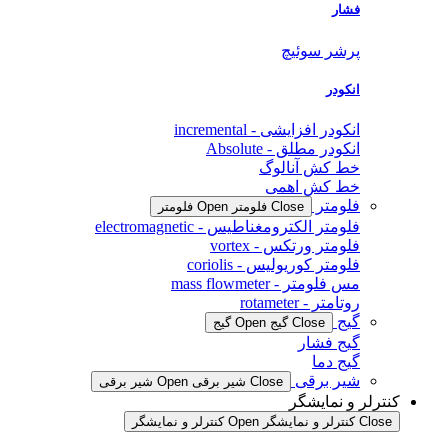
فشار
پرشر سوئیچ
انکودر
انکودر افزایشی - incremental
انکودر مطلق - Absolute
خط کش آنالوگ
خط کش اهمی
فلومتر
Close فلومتر
Open فلومتر
فلومتر الکترومغناطیس - electromagnetic
فلومتر ورتکس - vortex
فلومتر کوریولیس - coriolis
مس فلومتر - mass flowmeter
روتامتر - rotameter
گیج
Close گیج
Open گیج
گیج فشار
گیج دما
شیر برقی
Close شیر برقی
Open شیر برقی
کنترلر و نمایشگر
Close کنترلر و نمایشگر
Open کنترلر و نمایشگر