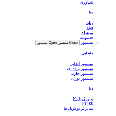
شناوری
دما
ریلی
فیلد
میله ای
هدمونت
سنسور
Close سنسور
Open سنسور
جابجایی
سنسور القایی
سنسور پرده ای
سنسور خازنی
سنسور نوری
دما
ترموکوپل K
PT100
سایر ترموکوپل ها