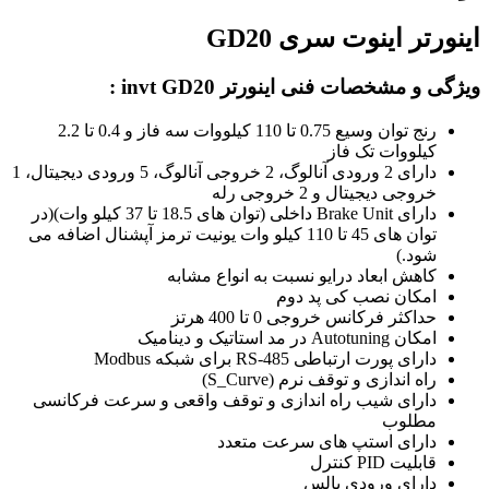
اینورتر اینوت سری GD20
ویژگی و مشخصات فنی اینورتر invt GD20 :
رنج توان وسیع 0.75 تا 110
کیلووات
سه فاز و 0.4 تا 2.2
کیلووات تک فاز
دارای 2 ورودی آنالوگ، 2 خروجی آنالوگ، 5 ورودی دیجیتال، 1
خروجی دیجیتال و 2 خروجی رله
دارای Brake Unit داخلی (توان های 18.5 تا 37 کیلو وات)(در
توان های 45 تا 110 کیلو وات یونیت ترمز آپشنال اضافه می
شود.)
کاهش ابعاد درایو نسبت به انواع مشابه
امکان نصب کی پد دوم
حداکثر فرکانس خروجی 0 تا 400 هرتز
امکان
Autotuning
در مد استاتیک و دینامیک
دارای پورت ارتباطی
RS-485
برای شبکه
Modbus
راه اندازی و توقف نرم (
S_Curve
)
دارای شیب راه اندازی و توقف واقعی و سرعت فرکانسی
مطلوب
دارای استپ های سرعت متعدد
قابلیت PID کنترل
دارای ورودی پالس