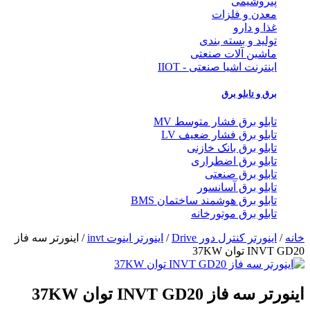
پتروشیمی
معدن و فلزات
غذا و دارو
تولید و بسته بندی
ماشین آلات صنعتی
اینترنت اشیا صنعتی - IIOT
برق و تابلو برق
تابلو برق فشار متوسط MV
تابلو برق فشار ضعیف LV
تابلو برق بانک خازنی
تابلو برق اضطراری
تابلو برق صنعتی
تابلو برق آسانسور
تابلو برق هوشمند ساختمان BMS
تابلو برق موتورخانه
خانه
/
اینورتر کنترل دور Drive
/
اینورتر اینوت invt
/ اينورتر سه فاز
INVT GD20 توان 37KW
اينورتر سه فاز INVT GD20 توان 37KW