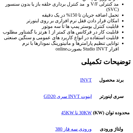
مد کنترلی V/F و مد کنترل برداری حلقه باز یا بدون سنسور
(SVC)
تحمل اضافه جریان تا 150% در یک دقیقه
امکان قرار دادن قفل نرم افزاری بر روی اینورتر
قابلیت کنترل بوستر پمپ ها تا سه موتور
قابلیت کار در فرکانس های کمتر از 1 هرتز با گشتاور مطلوب
قابلیت استفاده در انواع کاربرد های عمومی و سنگین صنعتی
توانایی تنظیم پارامترها و مانیتورینگ نمودارها با نرم
افزار
Studio INVT
بصورت
online
توضیحات تکمیلی
برند محصول
INVT
سری اینورتر
اینوت INVT سری GD20
محدوده توان (KW)
30KW تا 45KW
ولتاژ ورودی
ورودی سه فاز 380