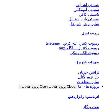
شستی اشنایدر
شستی آتونیکس
شستی کاکن
شستی پارس فانال
سایر پوش باتن ها
ریموت کنترل
ریموت کنترل تله کرین - telecrane
ریموت کنترل ساگا - saga
ریموت الکترونیکی
تجهیزات تابلو برق
ترانس جریان
چراغ سیگنال
سایر متعلقات
پروژه های ما
Close پروژه های ما
Open پروژه های ما
اتوماسیون و ابزار دقیق
نفت و گاز