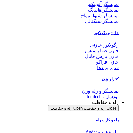
نمایشگر آتونیکس
نمایشگر هانیانگ
نمایشگر شیوا امواج
نمایشگر سیگنالی
خازن و رگولاتور
رگولاتور خازنی
خازن صبا زیمنس
خازن پارس فانال
خازن فراکو
سایر برندها
کنترلر وزن
نمایشگر و رله وزن
لودسل - loadcell
رله و حفاظت
Close رله و حفاظت
Open رله و حفاظت
رله و کارت رله
رله فیندر - finder