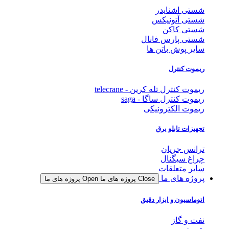
شستی اشنایدر
شستی آتونیکس
شستی کاکن
شستی پارس فانال
سایر پوش باتن ها
ریموت کنترل
ریموت کنترل تله کرین - telecrane
ریموت کنترل ساگا - saga
ریموت الکترونیکی
تجهیزات تابلو برق
ترانس جریان
چراغ سیگنال
سایر متعلقات
پروژه های ما
Close پروژه های ما
Open پروژه های ما
اتوماسیون و ابزار دقیق
نفت و گاز