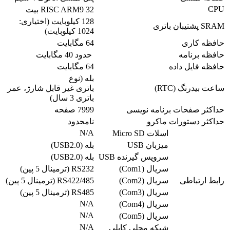
CPU
RISC ARM9 32 بیت
128 کیلوبایت (اختیاری:
SRAM پشتیبان باتری
1024 کیلوبایت)
حافظه کاری
64 مگابایت
حافظه برنامه
حدود 40 مگابایت
حافظه فایل داده
64 مگابایت
بله (نوع
ساعت بیدرنگ (RTC)
باتری غیر قابل شارژ، عمر
باتری 3 سال)
حداکثر صفحات برنامه نویسی
7999 صفحه
حداکثر دستورات ماکرو
نامحدود
N/A
اسلات Micro SD
میزبان USB
بله (USB2.0)
سرویس گیرنده USB
بله (USB2.0)
سریال (Com1)
RS232 (ترمینال 5 پین)
رابط ارتباطی
سریال (Com2)
RS422/485 (ترمینال 5 پین)
سریال (Com3)
RS485 (ترمینال 5 پین)
N/A
سریال (Com4)
N/A
سریال (Com5)
N/A
شبکه محلی کابلی