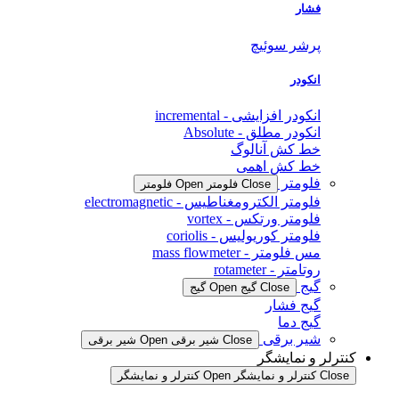
فشار
پرشر سوئیچ
انکودر
انکودر افزایشی - incremental
انکودر مطلق - Absolute
خط کش آنالوگ
خط کش اهمی
فلومتر
Close فلومتر
Open فلومتر
فلومتر الکترومغناطیس - electromagnetic
فلومتر ورتکس - vortex
فلومتر کوریولیس - coriolis
مس فلومتر - mass flowmeter
روتامتر - rotameter
گیج
Close گیج
Open گیج
گیج فشار
گیج دما
شیر برقی
Close شیر برقی
Open شیر برقی
کنترلر و نمایشگر
Close کنترلر و نمایشگر
Open کنترلر و نمایشگر