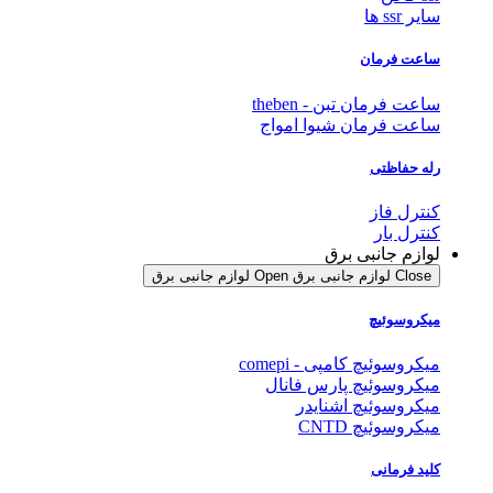
سایر ssr ها
ساعت فرمان
ساعت فرمان تبن - theben
ساعت فرمان شیوا امواج
رله حفاظتی
کنترل فاز
کنترل بار
لوازم جانبی برق
Close لوازم جانبی برق
Open لوازم جانبی برق
میکروسوئیچ
میکروسوئیچ کامپی - comepi
میکروسوئیچ پارس فانال
میکروسوئیچ اشنایدر
میکروسوئیچ CNTD
کلید فرمانی