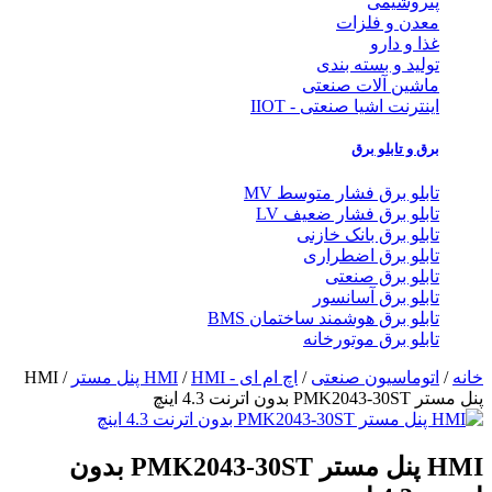
پتروشیمی
معدن و فلزات
غذا و دارو
تولید و بسته بندی
ماشین آلات صنعتی
اینترنت اشیا صنعتی - IIOT
برق و تابلو برق
تابلو برق فشار متوسط MV
تابلو برق فشار ضعیف LV
تابلو برق بانک خازنی
تابلو برق اضطراری
تابلو برق صنعتی
تابلو برق آسانسور
تابلو برق هوشمند ساختمان BMS
تابلو برق موتورخانه
خانه
/
اتوماسیون صنعتی
/
اچ ام ای - HMI
HMI پنل مستر
/
/ HMI
پنل مستر PMK2043-30ST بدون اترنت 4.3 اینچ
HMI پنل مستر PMK2043-30ST بدون