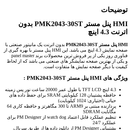
توضیحات
HMI پنل مستر PMK2043-30ST بدون
اترنت 4.3 اینچ
HMI پنل مستر PMK2043-30ST
بدون اترنت یک مانیتور صنعتی با
صفحه نمایش 4.3 اینچ می باشد. این HMI پنل مستر با بهره گیری از
فناوری روز یکی از پر فروش ترین محصولات برند panel master
و یکی از بهترین صفحه نمایشگر های صنعتی می باشد که از لحاظ
کیفیت با دیگر صفحه نمایش ها متفاوت است.
ویژگی های
HMI پنل مستر PMK2043-30ST :
4.3 اینچ TFT LCD با طول عمر 20000 ساعت نور پس زمینه
حافظه پشتیبان 128 کیلوبایتی SRAM برای حفظ داده های
حیاتی (اختیاری: 1024 کیلوبایت)
پردازنده مبتنی بر ARM9 تا 300 مگاهرتز و حافظه کاری 64
مگابایت SDRAM
تنظیم عملکرد قابل اعتماد watch dog از PM Designer برای
عملکرد 24/7
پشتیبانی PM Designer از دانلود داده ها از طریق سریال،