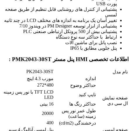
پورت USB
پشتیبانی از کنترل های روشنایی قابل تنظیم از طریق صفحه
لمسی
تغییر آسان یک برنامه به اندازه های مختلف LCD در چند ثانیه
پشتیبانی از ابزار توسعه PM Designer در ویندوز 7/10
پشتیبانی بیش از 500 پروتکل ارتباطی صنعتی PLC
ارتباط با حداکثر سه نوع دستگاه
نصب پانل برای ماشین آلات
پنل جلویی مطابق با IP65
اطلاعات تخصصی
HMI پنل مستر PMK2043-30ST
:
PK2043-30ST
نام مدل
اندازه
مورب 4.3 اینچ
480*272
حداکثر وضوح
TFT LCD با نور پس زمینه
تایپ کنید
LED
صفحه نمایش
ال سی دی
حداکثر رنگ ها
16 بیتی
طول عمر نور پس
20000
زمینه (ساعت)
400
درخشندگی (cd/m2)
صفحه لمسی
پنل لمسی آنالوگ 4 سیم