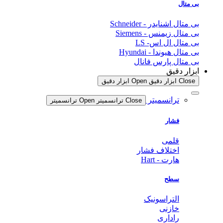
بی متال
بی متال اشنایدر - Schneider
بی متال زیمنس - Siemens
بی متال ال اس- LS
بی متال هیوندا - Hyundai
بی متال پارس فانال
ابزار دقیق
Close ابزار دقیق
Open ابزار دقیق
ترانسمیتر
Close ترانسمیتر
Open ترانسمیتر
فشار
قلمی
اختلاف فشار
هارت - Hart
سطح
التراسونیک
خازنی
راداری