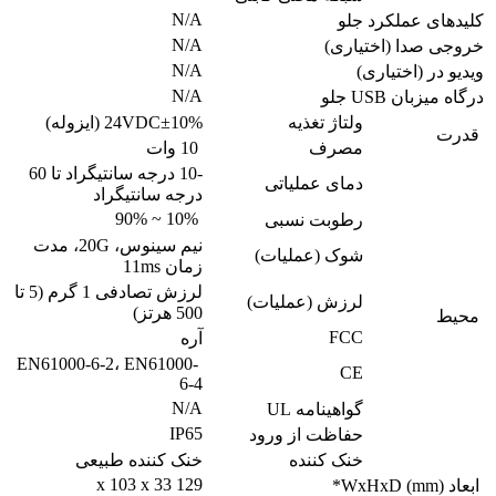
N/A
کلیدهای عملکرد جلو
N/A
خروجی صدا (اختیاری)
N/A
ویدیو در (اختیاری)
N/A
درگاه میزبان USB جلو
ولتاژ تغذیه
24VDC±10% (ایزوله)
قدرت
مصرف
10 وات
-10 درجه سانتیگراد تا 60
دمای عملیاتی
درجه سانتیگراد
10% ~ 90%
رطوبت نسبی
نیم سینوس، 20G، مدت
شوک (عملیات)
زمان 11ms
لرزش تصادفی 1 گرم (5 تا
لرزش (عملیات)
500 هرتز)
محیط
FCC
آره
EN61000-6-2، EN61000-
CE
6-4
N/A
گواهینامه UL
IP65
حفاظت از ورود
خنک کننده
خنک کننده طبیعی
129 x 103 x 33
ابعاد WxHxD (mm)*