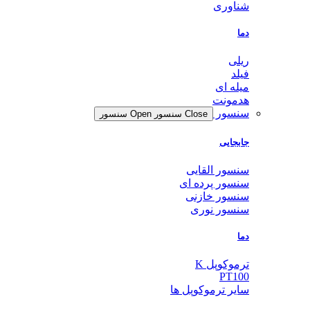
شناوری
دما
ریلی
فیلد
میله ای
هدمونت
سنسور
Close سنسور
Open سنسور
جابجایی
سنسور القایی
سنسور پرده ای
سنسور خازنی
سنسور نوری
دما
ترموکوپل K
PT100
سایر ترموکوپل ها