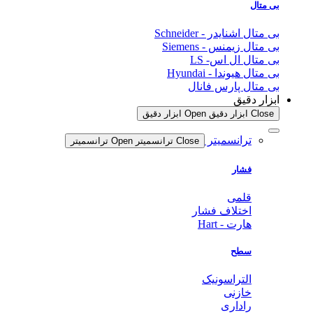
بی متال
بی متال اشنایدر - Schneider
بی متال زیمنس - Siemens
بی متال ال اس- LS
بی متال هیوندا - Hyundai
بی متال پارس فانال
ابزار دقیق
Close ابزار دقیق
Open ابزار دقیق
ترانسمیتر
Close ترانسمیتر
Open ترانسمیتر
فشار
قلمی
اختلاف فشار
هارت - Hart
سطح
التراسونیک
خازنی
راداری