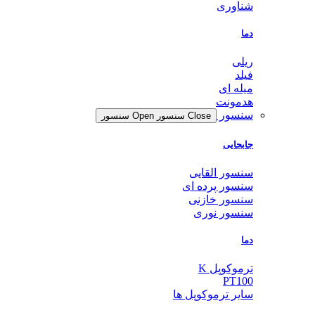
شناوری
دما
ریلی
فیلد
میله ای
هدمونت
سنسور
Close سنسور
Open سنسور
جابجایی
سنسور القایی
سنسور پرده ای
سنسور خازنی
سنسور نوری
دما
ترموکوپل K
PT100
سایر ترموکوپل ها