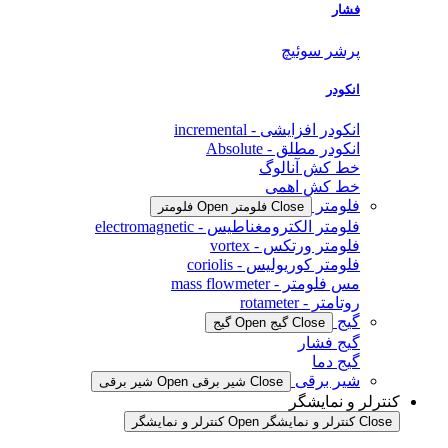
فشار
پرشر سوئیچ
انکودر
انکودر افزایشی - incremental
انکودر مطلق - Absolute
خط کش آنالوگ
خط کش اهمی
فلومتر
Close فلومتر
Open فلومتر
فلومتر الکترومغناطیس - electromagnetic
فلومتر ورتکس - vortex
فلومتر کوریولیس - coriolis
مس فلومتر - mass flowmeter
روتامتر - rotameter
گیج
Close گیج
Open گیج
گیج فشار
گیج دما
شیر برقی
Close شیر برقی
Open شیر برقی
کنترلر و نمایشگر
Close کنترلر و نمایشگر
Open کنترلر و نمایشگر