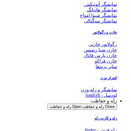
نمایشگر آتونیکس
نمایشگر هانیانگ
نمایشگر شیوا امواج
نمایشگر سیگنالی
خازن و رگولاتور
رگولاتور خازنی
خازن صبا زیمنس
خازن پارس فانال
خازن فراکو
سایر برندها
کنترلر وزن
نمایشگر و رله وزن
لودسل - loadcell
رله و حفاظت
Close رله و حفاظت
Open رله و حفاظت
رله و کارت رله
رله فیندر - finder