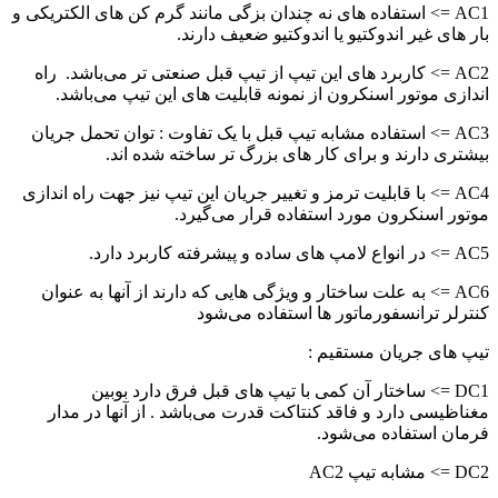
AC1 => استفاده های نه چندان بزگی مانند گرم کن های الکتریکی و
بار های غیر اندوکتیو یا اندوکتیو ضعیف دارند.
AC2 => کاربرد های این تیپ از تیپ قبل صنعتی تر می‌باشد. راه
اندازی موتور اسنکرون از نمونه قابلیت های این تیپ می‌باشد.
AC3 => استفاده مشابه تیپ قبل با یک تفاوت : توان تحمل جریان
بیشتری دارند و برای کار های بزرگ تر ساخته شده اند.
AC4 => با قابلیت ترمز و تغییر جریان این تیپ نیز جهت راه اندازی
موتور اسنکرون مورد استفاده قرار می‌گیرد.
AC5 => در انواع لامپ های ساده و پیشرفته کاربرد دارد.
AC6 => به علت ساختار و ویژگی هایی که دارند از آنها به عنوان
کنترلر ترانسفورماتور ها استفاده می‌شود
تیپ های جریان مستقیم :
DC1 => ساختار آن کمی با تیپ های قبل فرق دارد بوبین
مغناظیسی دارد و فاقد کنتاکت قدرت می‌باشد . از آنها در مدار
فرمان استفاده می‌شود.
DC2 => مشابه تیپ AC2