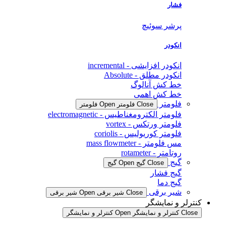
فشار
پرشر سوئیچ
انکودر
انکودر افزایشی - incremental
انکودر مطلق - Absolute
خط کش آنالوگ
خط کش اهمی
فلومتر
Close فلومتر
Open فلومتر
فلومتر الکترومغناطیس - electromagnetic
فلومتر ورتکس - vortex
فلومتر کوریولیس - coriolis
مس فلومتر - mass flowmeter
روتامتر - rotameter
گیج
Close گیج
Open گیج
گیج فشار
گیج دما
شیر برقی
Close شیر برقی
Open شیر برقی
کنترلر و نمایشگر
Close کنترلر و نمایشگر
Open کنترلر و نمایشگر