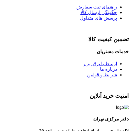
راهنمای ثبت سفارش
چگونگی ارسال کالا
پرسش های متداول
تضمین کیفیت کالا
خدمات مشتریان
ارتباط با برق ابزار
درباره ما
شرایط و قوانین
امنیت خرید آنلاین
دفتر مرکزی تهران
لاله زار جنوبی-پاساژ اتحادیه-طبقه دوم- واحد 20