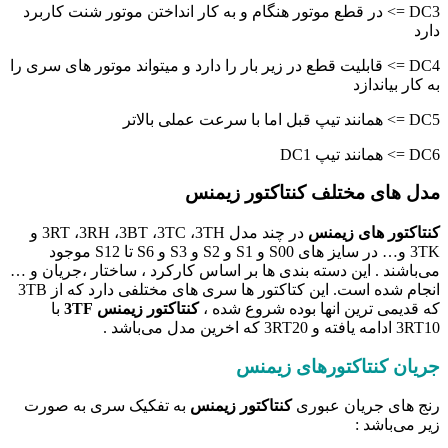
DC3 => در قطع موتور هنگام و به کار انداختن موتور شنت کاربرد
دارد
DC4 => قابلیت قطع در زیر بار را دارد و میتواند موتور های سری را
به کار بیاندازد
DC5 => همانند تیپ قبل اما با سرعت عملی بالاتر
DC6 => همانند تیپ DC1
مدل های مختلف کنتاکتور زیمنس
کنتاکتور های زیمنس
در چند مدل 3RT ،3RH ،3BT ،3TC ،3TH و
3TK و… در سایز های S00 و S1 و S2 و S3 و S6 تا S12 موجود
می‌باشند . این دسته بندی ها بر اساس کارکرد ، ساختار ،جریان و …
انجام شده است. این کتاکتور ها سری های مختلفی دارد که از 3TB
که قدیمی ترین انها بوده شروع شده ،
کنتاکتور زیمنس 3TF
با
3RT10 ادامه یافته و 3RT20 که اخرین مدل می‌باشد .
جریان کنتاکتورهای زیمنس
رنج های جریان عبوری
کنتاکتور زیمنس
به تفکیک سری به صورت
زیر می‌باشد :