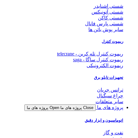
شستی اشنایدر
شستی آتونیکس
شستی کاکن
شستی پارس فانال
سایر پوش باتن ها
ریموت کنترل
ریموت کنترل تله کرین - telecrane
ریموت کنترل ساگا - saga
ریموت الکترونیکی
تجهیزات تابلو برق
ترانس جریان
چراغ سیگنال
سایر متعلقات
پروژه های ما
Close پروژه های ما
Open پروژه های ما
اتوماسیون و ابزار دقیق
نفت و گاز