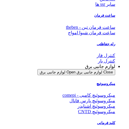
سایر ssr ها
ساعت فرمان
ساعت فرمان تبن - theben
ساعت فرمان شیوا امواج
رله حفاظتی
کنترل فاز
کنترل بار
لوازم جانبی برق
Close لوازم جانبی برق
Open لوازم جانبی برق
میکروسوئیچ
میکروسوئیچ کامپی - comepi
میکروسوئیچ پارس فانال
میکروسوئیچ اشنایدر
میکروسوئیچ CNTD
کلید فرمانی