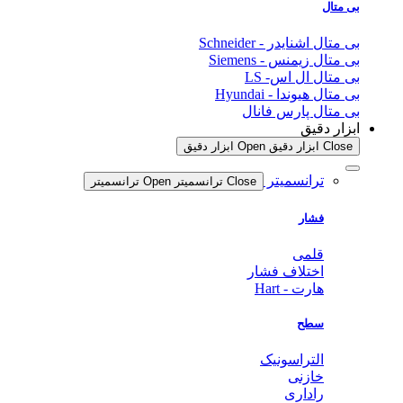
بی متال
بی متال اشنایدر - Schneider
بی متال زیمنس - Siemens
بی متال ال اس- LS
بی متال هیوندا - Hyundai
بی متال پارس فانال
ابزار دقیق
Close ابزار دقیق
Open ابزار دقیق
ترانسمیتر
Close ترانسمیتر
Open ترانسمیتر
فشار
قلمی
اختلاف فشار
هارت - Hart
سطح
التراسونیک
خازنی
راداری