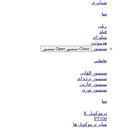
شناوری
دما
ریلی
فیلد
میله ای
هدمونت
سنسور
Close سنسور
Open سنسور
جابجایی
سنسور القایی
سنسور پرده ای
سنسور خازنی
سنسور نوری
دما
ترموکوپل K
PT100
سایر ترموکوپل ها