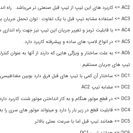
AC2 => کاربرد های این تیپ از تیپ قبل صنعتی تر می‌باشد. راه اندازی موتور اسنکرون از نمونه قابلیت های این تیپ می‌باشد.
AC3 => استفاده مشابه تیپ قبل با یک تفاوت : توان تحمل جریان بیشتری دارند و برای کار های بزرگ تر ساخته شده اند.
AC4 => با قابلیت ترمز و تغییر جریان این تیپ نیز جهت راه اندازی موتور اسنکرون مورد استفاده قرار می‌گیرد.
AC5 => در انواع لامپ های ساده و پیشرفته کاربرد دارد.
AC6 => به علت ساختار و ویژگی هایی که دارند از آنها به عنوان کنترلر ترانسفورماتور ها استفاده می‌شود
تیپ های جریان مستقیم :
DC1 => ساختار آن کمی با تیپ های قبل فرق دارد بوبین مغناظیسی دارد و فاقد کنتاکت قدرت می‌باشد . از آنها در مدار فرمان استفاده می‌شود.
DC2 => مشابه تیپ AC2
DC3 => در قطع موتور هنگام و به کار انداختن موتور شنت کاربرد دارد
DC4 => قابلیت قطع در زیر بار را دارد و میتواند موتور های سری را به کار بیاندازد
DC5 => همانند تیپ قبل اما با سرعت عملی بالاتر
DC6 => همانند تیپ DC1