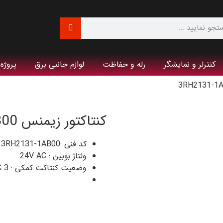
کنترلر و نمایشگر
رله و حفاظت
لوازم جانبی برق
پروژه
کنتاکتور زیمنس 3RH2131-1AB00
کد فنی :3RH2131-1AB00
ولتاژ بوبین : 24V AC
وضعیت کنتاکت کمکی : 3 NO + 1 NC