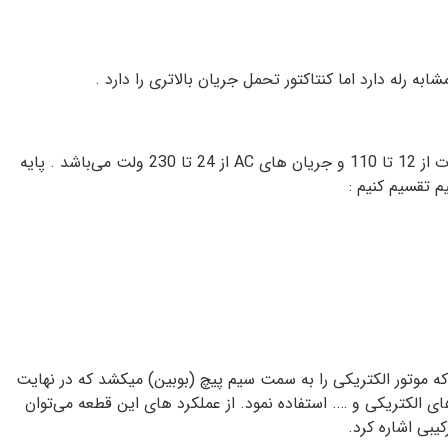
کنتاکتور انواع مختلفی دارد اما معمولا از چند کنتاکت ، تیغه ، محفظه ، تیغه کمکی ساخته شده اند. در جریان های DC ولتاژ بوبین این قطعات از 12 تا 110 و جریان های AC از 24 تا 230 ولت می‌باشد . پایه
که موتور الکتریکی را به سمت سیم پیچ (بوبین) میکشد که در نهایت
ای الکتریکی و …. استفاده نمود. از عملکرد های این قطعه می‌توان
یبی اشاره کرد.