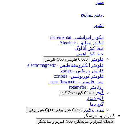
فشار
پرشر سوئیچ
انکودر
انکودر افزایشی - incremental
انکودر مطلق - Absolute
خط کش آنالوگ
خط کش اهمی
فلومتر
Close فلومتر
Open فلومتر
فلومتر الکترومغناطیس - electromagnetic
فلومتر ورتکس - vortex
فلومتر کوریولیس - coriolis
مس فلومتر - mass flowmeter
روتامتر - rotameter
گیج
Close گیج
Open گیج
گیج فشار
گیج دما
شیر برقی
Close شیر برقی
Open شیر برقی
کنترلر و نمایشگر
Close کنترلر و نمایشگر
Open کنترلر و نمایشگر