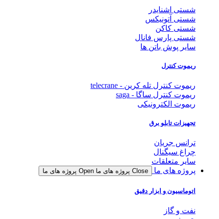
شستی اشنایدر
شستی آتونیکس
شستی کاکن
شستی پارس فانال
سایر پوش باتن ها
ریموت کنترل
ریموت کنترل تله کرین - telecrane
ریموت کنترل ساگا - saga
ریموت الکترونیکی
تجهیزات تابلو برق
ترانس جریان
چراغ سیگنال
سایر متعلقات
پروژه های ما
Close پروژه های ما
Open پروژه های ما
اتوماسیون و ابزار دقیق
نفت و گاز