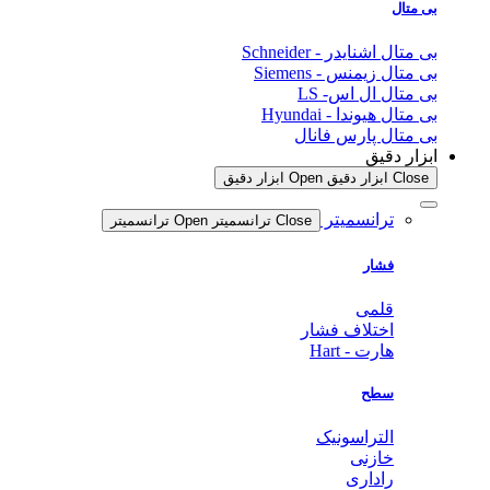
بی متال
بی متال اشنایدر - Schneider
بی متال زیمنس - Siemens
بی متال ال اس- LS
بی متال هیوندا - Hyundai
بی متال پارس فانال
ابزار دقیق
Close ابزار دقیق
Open ابزار دقیق
ترانسمیتر
Close ترانسمیتر
Open ترانسمیتر
فشار
قلمی
اختلاف فشار
هارت - Hart
سطح
التراسونیک
خازنی
راداری