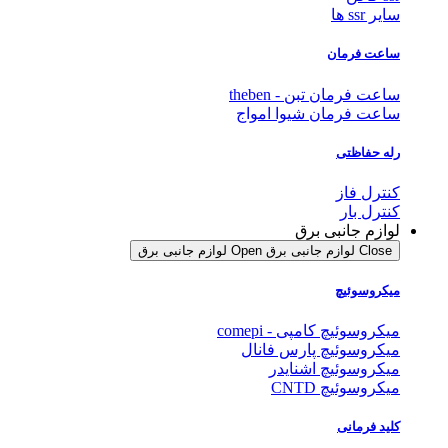
سایر ssr ها
ساعت فرمان
ساعت فرمان تبن - theben
ساعت فرمان شیوا امواج
رله حفاظتی
کنترل فاز
کنترل بار
لوازم جانبی برق
Close لوازم جانبی برق
Open لوازم جانبی برق
میکروسوئیچ
میکروسوئیچ کامپی - comepi
میکروسوئیچ پارس فانال
میکروسوئیچ اشنایدر
میکروسوئیچ CNTD
کلید فرمانی