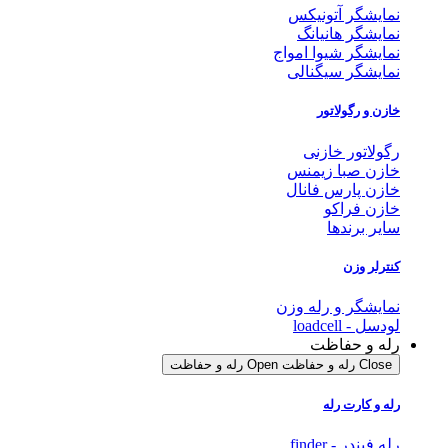
نمایشگر آتونیکس
نمایشگر هانیانگ
نمایشگر شیوا امواج
نمایشگر سیگنالی
خازن و رگولاتور
رگولاتور خازنی
خازن صبا زیمنس
خازن پارس فانال
خازن فراکو
سایر برندها
کنترلر وزن
نمایشگر و رله وزن
لودسل - loadcell
رله و حفاظت
Close رله و حفاظت
Open رله و حفاظت
رله و کارت رله
رله فیندر - finder