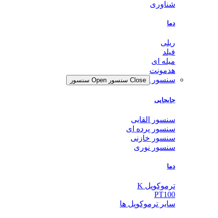
شناوری
دما
ریلی
فیلد
میله ای
هدمونت
سنسور
Close سنسور
Open سنسور
جابجایی
سنسور القایی
سنسور پرده ای
سنسور خازنی
سنسور نوری
دما
ترموکوپل K
PT100
سایر ترموکوپل ها