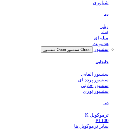
شناوری
دما
ریلی
فیلد
میله ای
هدمونت
سنسور
Close سنسور
Open سنسور
جابجایی
سنسور القایی
سنسور پرده ای
سنسور خازنی
سنسور نوری
دما
ترموکوپل K
PT100
سایر ترموکوپل ها