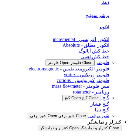
فشار
پرشر سوئیچ
انکودر
انکودر افزایشی - incremental
انکودر مطلق - Absolute
خط کش آنالوگ
خط کش اهمی
فلومتر
Close فلومتر
Open فلومتر
فلومتر الکترومغناطیس - electromagnetic
فلومتر ورتکس - vortex
فلومتر کوریولیس - coriolis
مس فلومتر - mass flowmeter
روتامتر - rotameter
گیج
Close گیج
Open گیج
گیج فشار
گیج دما
شیر برقی
Close شیر برقی
Open شیر برقی
کنترلر و نمایشگر
Close کنترلر و نمایشگر
Open کنترلر و نمایشگر