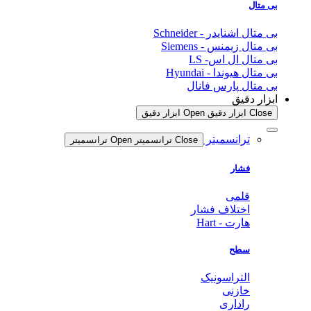
بی متال
بی متال اشنایدر - Schneider
بی متال زیمنس - Siemens
بی متال ال اس- LS
بی متال هیوندا - Hyundai
بی متال پارس فانال
ابزار دقیق
Close ابزار دقیق
Open ابزار دقیق
ترانسمیتر
Close ترانسمیتر
Open ترانسمیتر
فشار
قلمی
اختلاف فشار
هارت - Hart
سطح
التراسونیک
خازنی
راداری